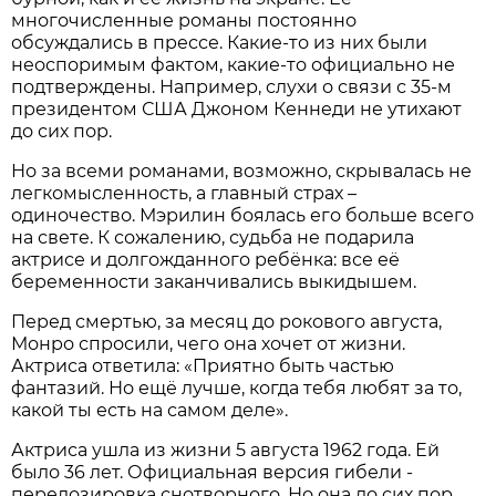
многочисленные романы постоянно
обсуждались в прессе. Какие-то из них были
неоспоримым фактом, какие-то официально не
подтверждены. Например, слухи о связи с 35-м
президентом США Джоном Кеннеди не утихают
до сих пор.
Но за всеми романами, возможно, скрывалась не
легкомысленность, а главный страх –
одиночество. Мэрилин боялась его больше всего
на свете. К сожалению, судьба не подарила
актрисе и долгожданного ребёнка: все её
беременности заканчивались выкидышем.
Перед смертью, за месяц до рокового августа,
Монро спросили, чего она хочет от жизни.
Актриса ответила: «Приятно быть частью
фантазий. Но ещё лучше, когда тебя любят за то,
какой ты есть на самом деле».
Актриса ушла из жизни 5 августа 1962 года. Ей
было 36 лет. Официальная версия гибели -
передозировка снотворного. Но она до сих пор