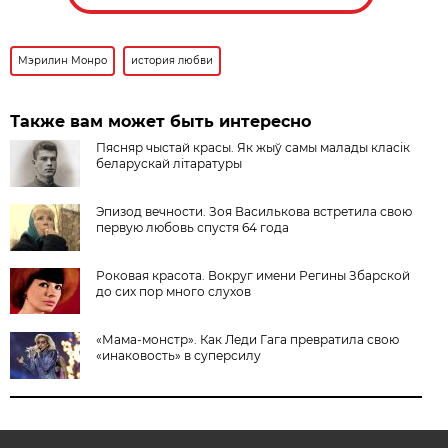
Мэрилин Монро
история любви
Также вам может быть интересно
Пясняр чыстай красы. Як жыў самы малады класік
беларускай літаратуры
Эпизод вечности. Зоя Василькова встретила свою
первую любовь спустя 64 года
Роковая красота. Вокруг имени Регины Збарской
до сих пор много слухов
«Мама-монстр». Как Леди Гага превратила свою
«инаковость» в суперсилу