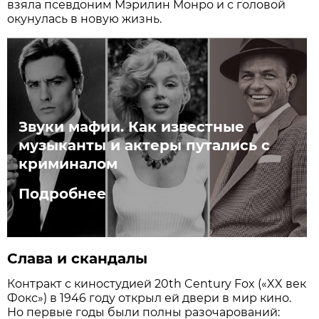
взяла псевдоним Мэрилин Монро и с головой
окунулась в новую жизнь.
Звуки мафии. Как известные
музыканты и актеры путались с
криминалом
Подробнее
Слава и скандалы
Контракт с киностудией 20th Century Fox («XX век
Фокс») в 1946 году открыл ей двери в мир кино.
Но первые годы были полны разочарований: