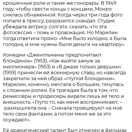
крошечные роли и такие же гонорары. В 1949
году, чтобы свести концы с концами, Монро
снялась обнажённой. Когда через три года фото
попали в прессу, разразился скандал. Студия
убеждала актрису солгать: сказать, что эта
фотосессия – ложь и провокация. Но Мэрилин
тогда ответила прямо: «Мне было холодно, я была
голодна, и мне нужны были деньги на квартиру».
Комедии «Джентльмены предпочитают
блондинок» (1953), «Как выйти замуж за
миллионера» (1953) и «В джазе только девушки»
(1959) принесли ей всемирную славу, но навсегда
закрепили за ней образ «глупой блондинки».
Мэрилин, конечно, мечтала о большем, тянулась
к сложным ролям. Её трагедия была в том, что
режиссёры и продюсеры видели лишь её тело и
внешность. «Глупо то, как меня воспринимают,
–
размышляла она.
Сначала проецируют на моё
–
тело свои фантазии, а потом меня же за это
осуждают».
Её драматический талант был отмечен в фильмах