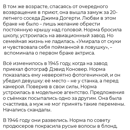
В том же возрасте, спасаясь от очередного
возвращения в приют, она вышла замуж за 20-
летнего соседа Джима Догерти. Любви в этом
браке не было
лишь желание обрести
–
постоянную крышу над головой. Норма бросила
школу, устроилась на авиационный завод. Но
семейная жизнь не ладилась. «Умирала от скуки
и чувствовала себя пойманной в ловушку»,
–
вспоминала о первом браке актриса.
Всё изменилось в 1945 году, когда на завод
приехал фотограф Дэвид Коновер. Норма
показалась ему невероятно фотогеничной, и он
убедил девушку: её место
не у станка, а перед
–
камерой. Поверив в свои силы, Норма
устроилась в модельное агентство. Предложения
о съёмках посыпались одно за другим. Она была
счастлива, а муж не мог принять такие перемены.
Начались скандалы.
В 1946 году они развелись. Норма по совету
продюсеров покрасила русые волосы в блонд,