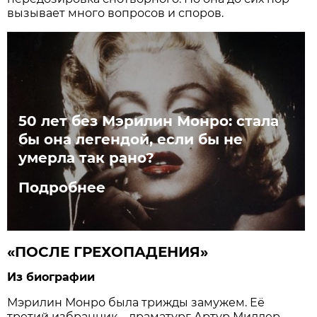
вызывает много вопросов и споров.
50 лет без Мэрилин Монро: стала
бы она легендой, если бы не
умерла так рано?
Подробнее
«ПОСЛЕ ГРЕХОПАДЕНИЯ»
Из биографии
Мэрилин Монро была трижды замужем. Её
третий избранник – драматург Артур Миллер.