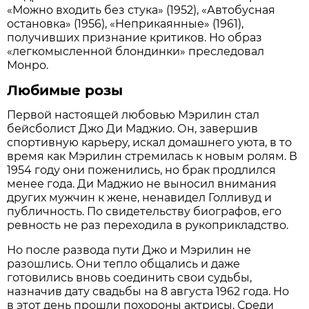
«Можно входить без стука» (1952), «Автобусная
остановка» (1956), «Неприкаянные» (1961),
получивших признание критиков. Но образ
«легкомысленной блондинки» преследовал
Монро.
Любимые розы
Первой настоящей любовью Мэрилин стал
бейсболист Джо Ди Маджио. Он, завершив
спортивную карьеру, искал домашнего уюта, в то
время как Мэрилин стремилась к новым ролям. В
1954 году они поженились, но брак продлился
менее года. Ди Маджио не выносил внимания
других мужчин к жене, ненавидел Голливуд и
публичность. По свидетельству биографов, его
ревность не раз переходила в рукоприкладство.
Но после развода пути Джо и Мэрилин не
разошлись. Они тепло общались и даже
готовились вновь соединить свои судьбы,
назначив дату свадьбы на 8 августа 1962 года. Но
в этот день прошли похороны актрисы. Среди