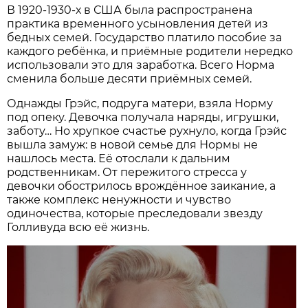
В 1920-1930-х в США была распространена
практика временного усыновления детей из
бедных семей. Государство платило пособие за
каждого ребёнка, и приёмные родители нередко
использовали это для заработка. Всего Норма
сменила больше десяти приёмных семей.
Однажды Грэйс, подруга матери, взяла Норму
под опеку. Девочка получала наряды, игрушки,
заботу… Но хрупкое счастье рухнуло, когда Грэйс
вышла замуж: в новой семье для Нормы не
нашлось места. Её отослали к дальним
родственникам. От пережитого стресса у
девочки обострилось врождённое заикание, а
также комплекс ненужности и чувство
одиночества, которые преследовали звезду
Голливуда всю её жизнь.