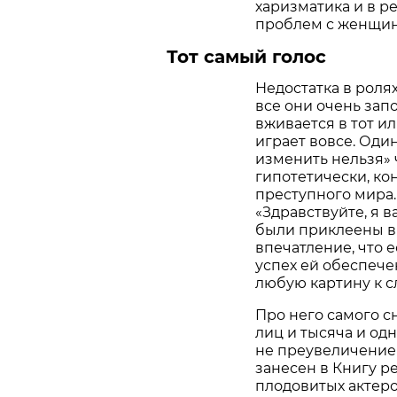
харизматика и в р
проблем с женщи
Тот самый голос
Недостатка в роля
все они очень зап
вживается в тот ил
играет вовсе. Оди
изменить нельзя» ч
гипотетически, кон
преступного мира.
«Здравствуйте, я ва
были приклеены в
впечатление, что 
успех ей обеспече
любую картину к сл
Про него самого с
лиц и тысяча и од
не преувеличение
занесен в Книгу р
плодовитых актеро