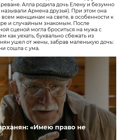
Ереване. Алла родила дочь Елену и безумно
 называли Армена друзья). При этом она
 всем женщинам на свете, в особенности к
тре и случайным знакомым. После
ной сценой могла броситься на мужа с
тем как уехать, буквально сбежать из
нян ушел от жены, забрав маленькую дочь:
ни сошла с ума.
рханян: «Имею право не