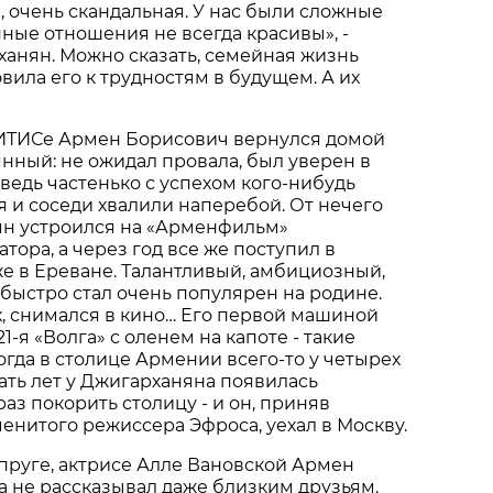
я, очень скандальная. У нас были сложные
ые отношения не всегда красивы», -
анян. Можно сказать, семейная жизнь
вила его к трудностям в будущем. А их
ГИТИСе Армен Борисович вернулся домой
нный: не ожидал провала, был уверен в
 ведь частенько с успехом кого-нибудь
я и соседи хвалили наперебой. От нечего
ян устроился на «Арменфильм»
ора, а через год все же поступил в
же в Ереване. Талантливый, амбициозный,
быстро стал очень популярен на родине.
х, снимался в кино… Его первой машиной
1-я «Волга» с оленем на капоте - такие
огда в столице Армении всего-то у четырех
цать лет у Джигарханяна появилась
аз покорить столицу - и он, приняв
нитого режиссера Эфроса, уехал в Москву.
пруге, актрисе Алле Вановской Армен
 не рассказывал даже близким друзьям.