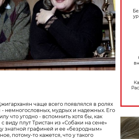
Бе
ур
вн
Ка
Рас
жигарханян чаще всего появлялся в ролях
- немногословных, мудрых и надежных. Его
лу что угодно - вспомнить хотя бы, как
с виду плут Тристан из «Собаки на сене»
у знатной графиней и ее «безродным»
ое, потому-то кажется, что у такого