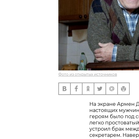
Фото из открытых источников
На экране Армен Д
настоящих мужчин 
героям было под си
легко простоватый 
устроил брак межд
секретарем. Наверн