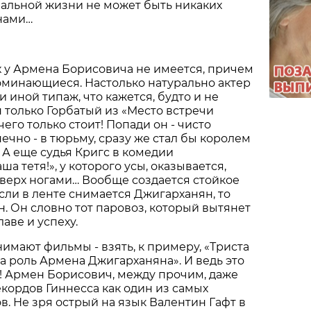
еальной жизни не может быть никаких
нами…
х у Армена Борисовича не имеется, причем
оминающиеся. Настолько натурально актер
и иной типаж, что кажется, будто и не
н только Горбатый из «Место встречи
его только стоит! Попади он - чисто
ечно - в тюрьму, сразу же стал бы королем
 А еще судья Кригс в комедии
ша тетя!», у которого усы, оказывается,
верх ногами… Вообще создается стойкое
если в ленте снимается Джигарханян, то
н. Он словно тот паровоз, который вытянет
аве и успеху.
нимают фильмы - взять, к примеру, «Триста
на роль Армена Джигарханяна». И ведь это
! Армен Борисович, между прочим, даже
екордов Гиннесса как один из самых
в. Не зря острый на язык Валентин Гафт в