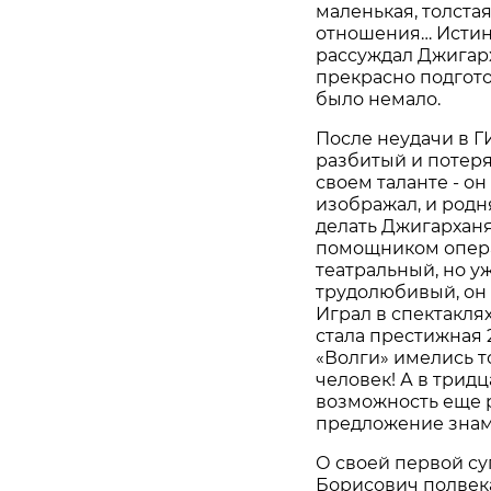
маленькая, толста
отношения… Истинн
рассуждал Джигарх
прекрасно подгото
было немало.
После неудачи в 
разбитый и потеря
своем таланте - он
изображал, и родн
делать Джигархан
помощником операт
театральный, но у
трудолюбивый, он 
Играл в спектакля
стала престижная 2
«Волги» имелись т
человек! А в трид
возможность еще р
предложение знаме
О своей первой су
Борисович полвека