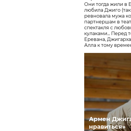
Они тогда жили в 
любила Джиго (так
ревновала мужа ко
партнершам в теа
спектакля с любов
кулаками... Перед 
Еревана, Джигарха
Алла к тому време
Армен Джига
нравиться»