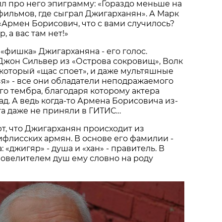
л про него эпиграмму: «Гораздо меньше на
фильмов, где сыграл Джигарханян». А Марк
 «Армен Борисович, что с вами случилось?
 а вас там нет!»
 «фишка» Джигарханяна - его голос.
Джон Сильвер из «Острова сокровищ», Волк
 который «щас споет», и даже мультяшные
я» - все они обладатели неподражаемого
о тембра, благодаря которому актера
ад. А ведь когда-то Армена Борисовича из-
та даже не приняли в ГИТИС…
ют, что Джигарханян происходит из
ифлисских армян. В основе его фамилии -
: «джигяр» - душа и «хан» - правитель. В
повелителем душ ему словно на роду