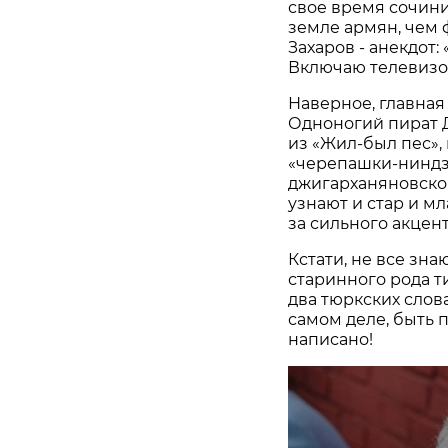
свое время сочини
земле армян, чем 
Захаров - анекдот:
Включаю телевизор,
Наверное, главная
Одноногий пират 
из «Жил-был пес»,
«черепашки-ниндз
джигарханяновског
узнают и стар и мл
за сильного акцен
Кстати, не все зна
старинного рода т
два тюркских слова
самом деле, быть 
написано!