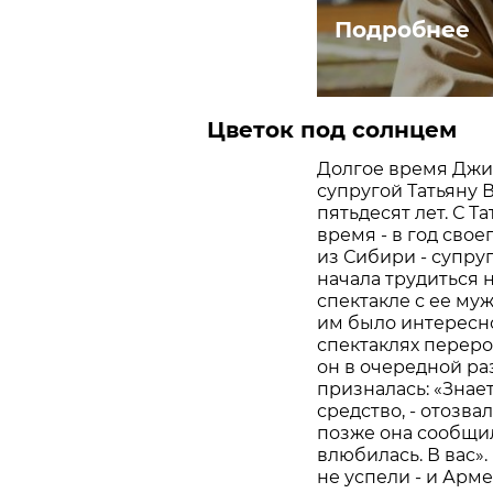
Подробнее
Цветок под солнцем
Долгое время Джи
супругой Татьяну 
пятьдесят лет. С 
время - в год свое
из Сибири - супру
начала трудиться 
спектакле с ее муж
им было интересно
спектаклях переро
он в очередной раз
призналась: «Знае
средство, - отозва
позже она сообщил
влюбилась. В вас».
не успели - и Арме