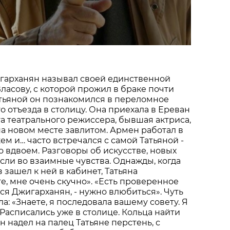
гарханян называл своей единственной
Власову, с которой прожил в браке почти
Татьяной он познакомился в переломное
го отъезда в столицу. Она приехала в Ереван
га театрального режиссера, бывшая актриса,
на новом месте завлитом. Армен работал в
ем и… часто встречался с самой Татьяной -
 вдвоем. Разговоры об искусстве, новых
сли во взаимные чувства. Однажды, когда
 зашел к ней в кабинет, Татьяна
те, мне очень скучно». «Есть проверенное
лся Джигарханян, - нужно влюбиться». Чуть
а: «Знаете, я последовала вашему совету. Я
 Расписались уже в столице. Кольца найти
н надел на палец Татьяне перстень, с