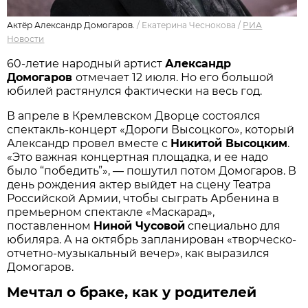
Актёр Александр Домогаров.
/
Екатерина Чеснокова
/
РИА
Новости
60-летие народный артист
Александр
Домогаров
отмечает 12 июля. Но его большой
юбилей растянулся фактически на весь год.
В апреле в Кремлевском Дворце состоялся
спектакль-концерт «Дороги Высоцкого», который
Александр провел вместе с
Никитой Высоцким
.
«Это важная концертная площадка, и ее надо
было “победить”», — пошутил потом Домогаров. В
день рождения актер выйдет на сцену Театра
Российской Армии, чтобы сыграть Арбенина в
премьерном спектакле «Маскарад»,
поставленном
Ниной Чусовой
специально для
юбиляра. А на октябрь запланирован «творческо-
отчетно-музыкальный вечер», как выразился
Домогаров.
Мечтал о браке, как у родителей