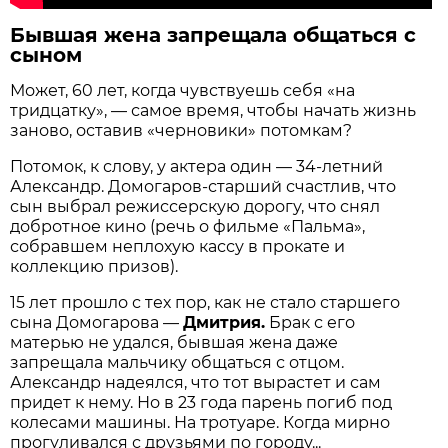
Бывшая жена запрещала общаться с
сыном
Может, 60 лет, когда чувствуешь себя «на
тридцатку», — самое время, чтобы начать жизнь
заново, оставив «черновики» потомкам?
Потомок, к слову, у актера один — 34-летний
Александр. Домогаров-старший счастлив, что
сын выбрал режиссерскую дорогу, что снял
добротное кино (речь о фильме «Пальма»,
собравшем неплохую кассу в прокате и
коллекцию призов).
15 лет прошло с тех пор, как не стало старшего
сына Домогарова —
Дмитрия.
Брак с его
матерью не удался, бывшая жена даже
запрещала мальчику общаться с отцом.
Александр надеялся, что тот вырастет и сам
придет к нему. Но в 23 года парень погиб под
колесами машины. На тротуаре. Когда мирно
прогуливался с друзьями по городу...