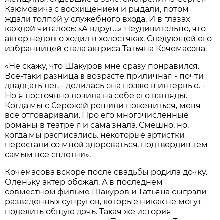
Каюмовича с восхищением и рыдали, потом
ждали толпой у служебного входа. И в глазах
каждой читалось: «А вдруг…» Неудивительно, что
актер недолго ходил в холостяках. Следующей его
избранницей стала актриса Татьяна Кочемасова.
«Не скажу, что Шакуров мне сразу понравился.
Все-таки разница в возрасте приличная - почти
двадцать лет, - делилась она позже в интервью. -
Но я постоянно ловила на себе его взгляды.
Когда мы с Сережей решили пожениться, меня
все отговаривали. Про его многочисленные
романы в театре я и сама знала. Смешно, но,
когда мы расписались, некоторые артистки
перестали со мной здороваться, подтвердив тем
самым все сплетни».
Кочемасова вскоре после свадьбы родила дочку.
Оленьку актер обожал. А в последнем
совместном фильме Шакуров и Татьяна сыграли
разведенных супругов, которые никак не могут
поделить общую дочь. Такая же история