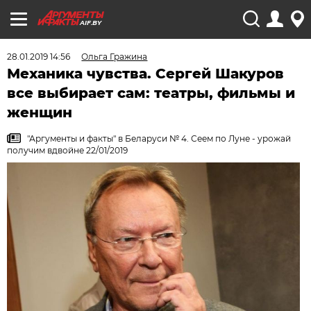
AIF.BY
28.01.2019 14:56
Ольга Гражина
Механика чувства. Сергей Шакуров
все выбирает сам: театры, фильмы и
женщин
"Аргументы и факты" в Беларуси № 4. Сеем по Луне - урожай
получим вдвойне 22/01/2019