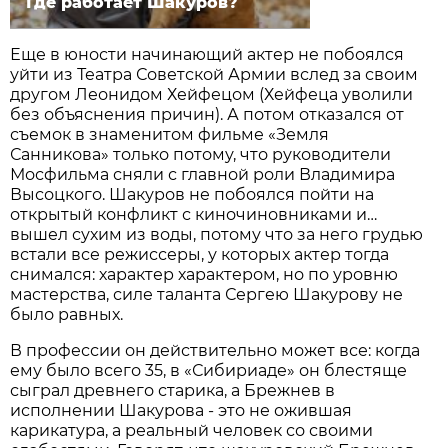
Где работает Шакуров?
Еще в юности начинающий актер не побоялся
уйти из Театра Советской Армии вслед за своим
другом Леонидом Хейфецом (Хейфеца уволили
без объяснения причин). А потом отказался от
съемок в знаменитом фильме «Земля
Санникова» только потому, что руководители
Мосфильма сняли с главной роли Владимира
Высоцкого. Шакуров не побоялся пойти на
открытый конфликт с киночиновниками и…
вышел сухим из воды, потому что за него грудью
встали все режиссеры, у которых актер тогда
снимался: характер характером, но по уровню
мастерства, силе таланта Сергею Шакурову не
было равных.
В профессии он действительно может все: когда
ему было всего 35, в «Сибириаде» он блестяще
сыграл древнего старика, а Брежнев в
исполнении Шакурова - это не ожившая
карикатура, а реальный человек со своими