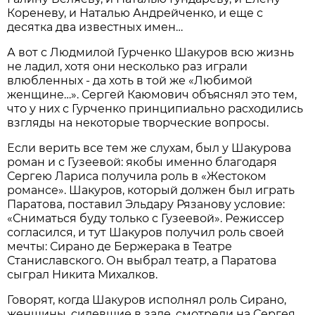
Кореневу, и Наталью Андрейченко, и еще с
десятка два известных имен…
А вот с Людмилой Гурченко Шакуров всю жизнь
не ладил, хотя они несколько раз играли
влюбленных - да хоть в той же «Любимой
женщине…». Сергей Каюмович объяснял это тем,
что у них с Гурченко принципиально расходились
взгляды на некоторые творческие вопросы.
Если верить все тем же слухам, был у Шакурова
роман и с Гузеевой: якобы именно благодаря
Сергею Лариса получила роль в «Жестоком
романсе». Шакуров, который должен был играть
Паратова, поставил Эльдару Рязанову условие:
«Сниматься буду только с Гузеевой». Режиссер
согласился, и тут Шакуров получил роль своей
мечты: Сирано де Бержерака в Театре
Станиславского. Он выбрал театр, а Паратова
сыграл Никита Михалков.
Говорят, когда Шакуров исполнял роль Сирано,
женщины, сидевшие в зале, смотрели на Сергея