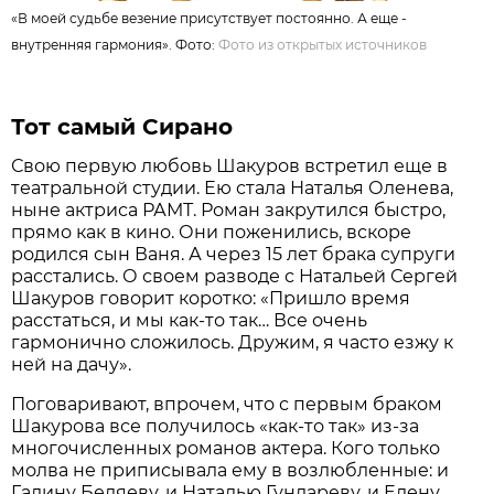
«В моей судьбе везение присутствует постоянно. А еще -
внутренняя гармония». Фото:
Фото из открытых источников
Тот самый Сирано
Свою первую любовь Шакуров встретил еще в
театральной студии. Ею стала Наталья Оленева,
ныне актриса РАМТ. Роман закрутился быстро,
прямо как в кино. Они поженились, вскоре
родился сын Ваня. А через 15 лет брака супруги
расстались. О своем разводе с Натальей Сергей
Шакуров говорит коротко: «Пришло время
расстаться, и мы как-то так… Все очень
гармонично сложилось. Дружим, я часто езжу к
ней на дачу».
Поговаривают, впрочем, что с первым браком
Шакурова все получилось «как-то так» из-за
многочисленных романов актера. Кого только
молва не приписывала ему в возлюбленные: и
Галину Беляеву, и Наталью Гундареву, и Елену