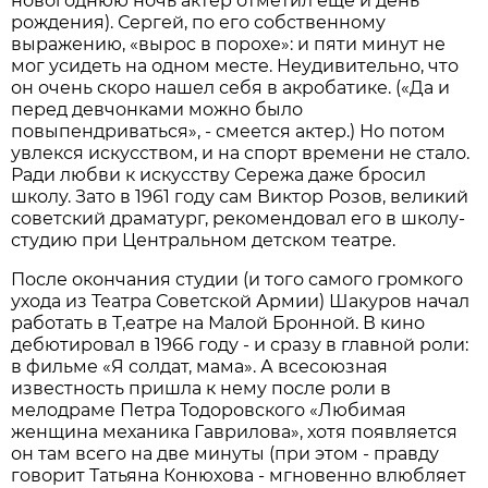
новогоднюю ночь актер отметил еще и день
рождения). Сергей, по его собственному
выражению, «вырос в порохе»: и пяти минут не
мог усидеть на одном месте. Неудивительно, что
он очень скоро нашел себя в акробатике. («Да и
перед девчонками можно было
повыпендриваться», - смеется актер.) Но потом
увлекся искусством, и на спорт времени не стало.
Ради любви к искусству Сережа даже бросил
школу. Зато в 1961 году сам Виктор Розов, великий
советский драматург, рекомендовал его в школу-
студию при Центральном детском театре.
После окончания студии (и того самого громкого
ухода из Театра Советской Армии) Шакуров начал
работать в Т,еатре на Малой Бронной. В кино
дебютировал в 1966 году - и сразу в главной роли:
в фильме «Я солдат, мама». А всесоюзная
известность пришла к нему после роли в
мелодраме Петра Тодоровского «Любимая
женщина механика Гаврилова», хотя появляется
он там всего на две минуты (при этом - правду
говорит Татьяна Конюхова - мгновенно влюбляет