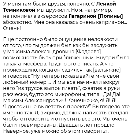
У меня там были друзья, конечно. С
Ленкой
Темниковой
мы дружили. Но я, например,
не понимала экзерсисов
Гагариной [Полины]
абсолютно. Мне она казалась очень капризной...
Очень!
Еще постоянно было ощущение неловкости
от того, что ты должен был как бы заслужить
у Максима Александровича [Фадеева]
возможность быть приближенным. Внутри была
такая атмосфера. Трудно это описать. А что
происходило, когда он садился так [вальяжно]
и говорил: “Ну, теперь показывайте мне свой
любимый номер”... И мы все начинали вокруг
него “из трусов выпрыгивать”, схватив в руки
расчески, будто это микрофоны, типа: “Да! Да!
Максим Александрович! Конечно же, я! Я! Я!
Я достоин не вылететь с проекта!” Выглядело это
именно так. Я, видимо, должна написать стендап,
чтобы отговорить и отпустить все это. Мы очень
были травмированы. Двадцать лет прошло.
Наверное, уже можно об этом говорить».