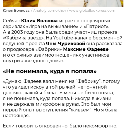
Юлия Волкова.
/
Anatoly Lomokhov
/
www.globallookpress.com
Сейчас
Юлия Волкова
играет в популярных
сериалах «Игра на выживание» и «Патриот».
А в 2003 году она была среди участниц проекта
«Фабрика звезд». На YouTube-канале бессменной
ведущей проекта
Яны Чуриковой
она рассказала
о продюсере «Фабрики»
Максиме Фадееве
и о сложных взаимоотношениях участников
внутри «звездного дома».
«Не понимала, куда я попала»
«Думаю, Фадеев взял меня на “Фабрику”, потому
что увидел искру в той рыжей, непонятной
девочке, какой я была... У меня не было опыта,
я не понимала, куда попала. Никогда в жизни
я не держала микрофон в руках. Это был мой
первый опыт выступления “живьем”. Но я была
настоящая.
Если говорить откровенно, было некомфортно.