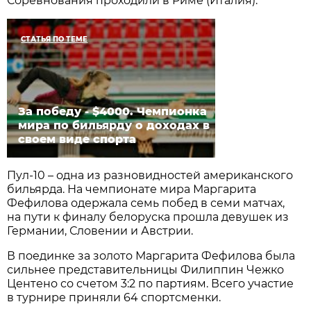
Соревнования проходили в Риме (Италия).
СТАТЬЯ ПО ТЕМЕ
За победу - $4000. Чемпионка
мира по бильярду о доходах в
своем виде спорта
Пул-10 – одна из разновидностей американского
бильярда. На чемпионате мира Маргарита
Фефилова одержала семь побед в семи матчах,
на пути к финалу белоруска прошла девушек из
Германии, Словении и Австрии.
В поединке за золото Маргарита Фефилова была
сильнее представительницы Филиппин Чежко
Центено со счетом 3:2 по партиям. Всего участие
в турнире приняли 64 спортсменки.