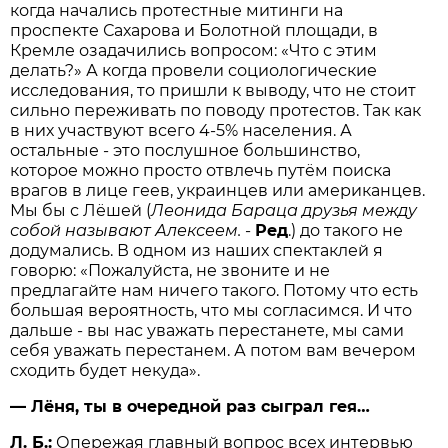
когда начались протестные митинги на
проспекте Сахарова и Болотной площади, в
Кремле озадачились вопросом: «Что с этим
делать?» А когда провели социологические
исследования, то пришли к выводу, что не стоит
сильно переживать по поводу протестов. Так как
в них участвуют всего 4-5% населения. А
остальные - это послушное большинство,
которое можно просто отвлечь путём поиска
врагов в лице геев, украинцев или американцев.
Мы бы с Лёшей (
Леонида Бараца друзья между
собой называют Алексеем.
-
Ред
.) до такого не
додумались. В одном из наших спектаклей я
говорю: «Пожалуйста, не звоните и не
предлагайте нам ничего такого. Потому что есть
большая вероятность, что мы согласимся. И что
дальше - вы нас уважать перестанете, мы сами
себя уважать перестанем. А потом вам вечером
сходить будет некуда».
— Лёня, ты в очередной раз сыграл гея…
Л. Б.:
Опережая главный вопрос всех интервью