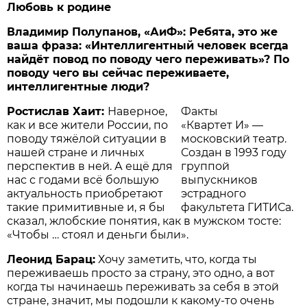
Любовь к родине
Владимир Полупанов, «АиФ»: Ребята, это же
ваша фраза: «Интеллигентный человек всегда
найдёт повод по поводу чего переживать»? По
поводу чего вы сейчас переживаете,
интеллигентные люди?
Ростислав Хаит:
Наверное,
Факты
как и все жители России, по
«Квартет И» —
поводу тяжёлой ситуации в
московский театр.
нашей стране и личных
Создан в 1993 году
перспектив в ней. А ещё для
группой
нас с годами всё большую
выпускников
актуальность приобретают
эстрадного
такие примитивные и, я бы
факультета ГИТИСа.
сказал, жлобские понятия, как в мужском тосте:
«Чтобы … стоял и деньги были».
Леонид Барац:
Хочу заметить, что, когда ты
переживаешь просто за страну, это одно, а вот
когда ты начинаешь переживать за себя в этой
стране, значит, мы подошли к какому-то очень