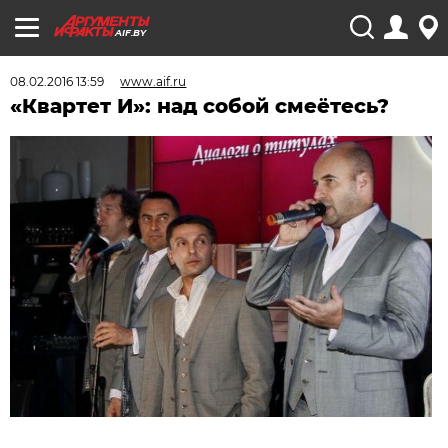
AIF.BY
08.02.2016 13:59
www.aif.ru
«Квартет И»: над собой смеётесь?