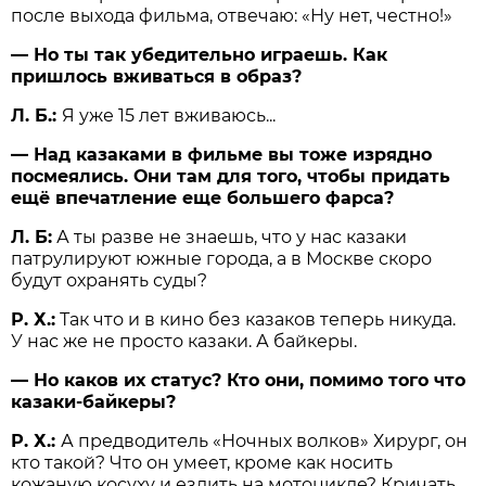
после выхода фильма, отвечаю: «Ну нет, честно!»
— Но ты так убедительно играешь. Как
пришлось вживаться в образ?
Л. Б.:
Я уже 15 лет вживаюсь...
— Над казаками в фильме вы тоже изрядно
посмеялись. Они там для того, чтобы придать
ещё впечатление еще большего фарса?
Л. Б:
А ты разве не знаешь, что у нас казаки
патрулируют южные города, а в Москве скоро
будут охранять суды?
Р. Х.
:
Так что и в кино без казаков теперь никуда.
У нас же не просто казаки. А байкеры.
— Но каков их статус? Кто они, помимо того что
казаки-байкеры?
Р. Х.:
А предводитель «Ночных волков» Хирург, он
кто такой? Что он умеет, кроме как носить
кожаную косуху и ездить на мотоцикле? Кричать,