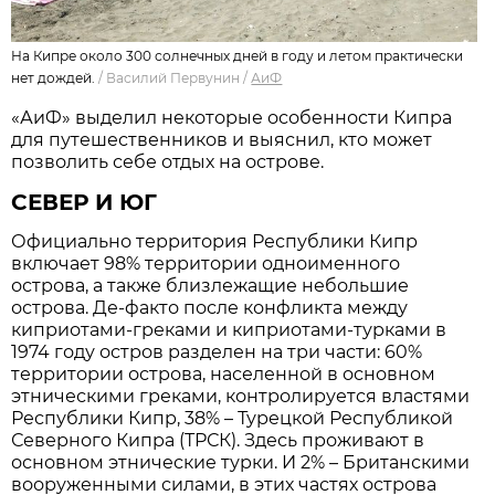
На Кипре около 300 солнечных дней в году и летом практически
нет дождей.
/
Василий Первунин
/
АиФ
«АиФ» выделил некоторые особенности Кипра
для путешественников и выяснил, кто может
позволить себе отдых на острове.
СЕВЕР И ЮГ
Официально территория Республики Кипр
включает 98% территории одноименного
острова, а также близлежащие небольшие
острова. Де-факто после конфликта между
киприотами-греками и киприотами-турками в
1974 году остров разделен на три части: 60%
территории острова, населенной в основном
этническими греками, контролируется властями
Республики Кипр, 38% – Турецкой Республикой
Северного Кипра (ТРСК). Здесь проживают в
основном этнические турки. И 2% – Британскими
вооруженными силами, в этих частях острова