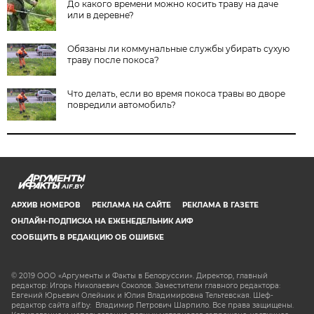
До какого времени можно косить траву на даче
или в деревне?
Обязаны ли коммунальные службы убирать сухую
траву после покоса?
Что делать, если во время покоса травы во дворе
повредили автомобиль?
AIF.BY
АРХИВ НОМЕРОВ
РЕКЛАМА НА САЙТЕ
РЕКЛАМА В ГАЗЕТЕ
ОНЛАЙН-ПОДПИСКА НА ЕЖЕНЕДЕЛЬНИК АИФ
СООБЩИТЬ В РЕДАКЦИЮ ОБ ОШИБКЕ
© 2019 ООО «Аргументы и Факты в Белоруссии». Директор, главный
редактор: Игорь Николаевич Соколов. Заместители главного редактора:
Евгений Юрьевич Олейник и Юлия Владимировна Тельтевская. Шеф-
редактор сайта aif.by: Владимир Петрович Шарпило. Все права защищены.