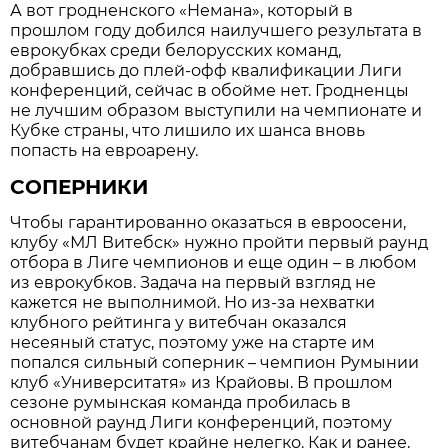
А вот гродненского «Немана», который в
прошлом году добился наилучшего результата в
еврокубках среди белорусских команд,
добравшись до плей-офф квалификации Лиги
конференций, сейчас в обойме нет. Гродненцы
не лучшим образом выступили на чемпионате и
Кубке страны, что лишило их шанса вновь
попасть на евроарену.
СОПЕРНИКИ
Чтобы гарантированно оказаться в евроосени,
клубу «МЛ Витебск» нужно пройти первый раунд
отбора в Лиге чемпионов и еще один – в любом
из еврокубков. Задача на первый взгляд не
кажется не выполнимой. Но из-за нехватки
клубного рейтинга у витебчан оказался
несеяный статус, поэтому уже на старте им
попался сильный соперник – чемпион Румынии
клуб «Университатя» из Крайовы. В прошлом
сезоне румынская команда пробилась в
основной раунд Лиги конференций, поэтому
витебчанам будет крайне нелегко. Как и ранее,