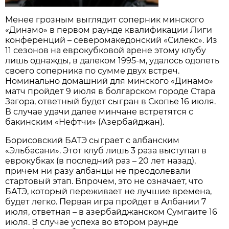
Менее грозным выглядит соперник минского
«Динамо» в первом раунде квалификации Лиги
конференций – северомакедонский «Силекс». Из
11 сезонов на еврокубковой арене этому клубу
лишь однажды, в далеком 1995-м, удалось одолеть
своего соперника по сумме двух встреч.
Номинально домашний для минского «Динамо»
матч пройдет 9 июля в болгарском городе Стара
Загора, ответный будет сыгран в Скопье 16 июля.
В случае удачи далее минчане встретятся с
бакинским «Нефтчи» (Азербайджан).
Борисовский БАТЭ сыграет с албанским
«Эльбасани». Этот клуб лишь 3 раза выступал в
еврокубках (в последний раз – 20 лет назад),
причем ни разу албанцы не преодолевали
стартовый этап. Впрочем, это не означает, что
БАТЭ, который переживает не лучшие времена,
будет легко. Первая игра пройдет в Албании 7
июля, ответная – в азербайджанском Сумгаите 16
июля. В случае успеха во втором раунде