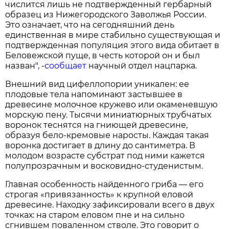
числится лишь не подтвержденный гербарный
образец из Нижегородского Заволжья России.
Это означает, что на сегодняшний день
единственная в мире стабильно существующая и
подтвержденная популяция этого вида обитает в
Беловежской пуще, в честь которой он и был
назван", -
сообщает
научный отдел нацпарка.
Внешний вид цифеллопории уникален: ее
плодовые тела напоминают застывшее в
древесине молочное кружево или окаменевшую
морскую пену. Тысячи миниатюрных трубчатых
воронок теснятся на гниющей древесине,
образуя бело-кремовые наросты. Каждая такая
воронка достигает в длину до сантиметра. В
молодом возрасте субстрат под ними кажется
полупрозрачным и восковидно-студенистым.
Главная особенность найденного гриба — его
строгая «привязанность» к крупной еловой
древесине. Находку зафиксировали всего в двух
точках: на старом еловом пне и на сильно
сгнившем поваленном стволе. Это говорит о