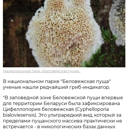
Национальный парк «Беловежская пуща».
В национальном парке "Беловежская пуща"
ученые нашли редчайший гриб-индикатор.
"В заповедной зоне Беловежской пущи впервые
для территории Беларуси была зафиксирована
Цифеллопория беловежская (Cyphelloporia
bialoviesensis). Это ультраредкий вид, который за
пределами пущанского массива практически не
встречается - в микологических базах данных