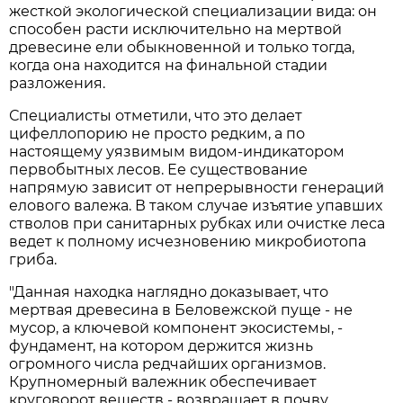
жесткой экологической специализации вида: он
способен расти исключительно на мертвой
древесине ели обыкновенной и только тогда,
когда она находится на финальной стадии
разложения.
Специалисты отметили, что это делает
цифеллопорию не просто редким, а по
настоящему уязвимым видом-индикатором
первобытных лесов. Ее существование
напрямую зависит от непрерывности генераций
елового валежа. В таком случае изъятие упавших
стволов при санитарных рубках или очистке леса
ведет к полному исчезновению микробиотопа
гриба.
"Данная находка наглядно доказывает, что
мертвая древесина в Беловежской пуще - не
мусор, а ключевой компонент экосистемы, -
фундамент, на котором держится жизнь
огромного числа редчайших организмов.
Крупномерный валежник обеспечивает
круговорот веществ - возвращает в почву