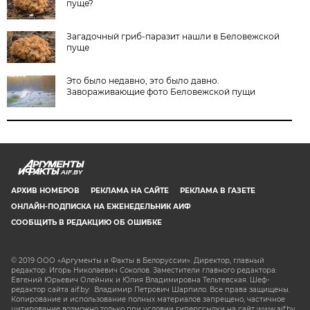
пуще?
Загадочный гриб-паразит нашли в Беловежской
пуще
Это было недавно, это было давно.
Завораживающие фото Беловежской пущи
AIF.BY
АРХИВ НОМЕРОВ
РЕКЛАМА НА САЙТЕ
РЕКЛАМА В ГАЗЕТЕ
ОНЛАЙН-ПОДПИСКА НА ЕЖЕНЕДЕЛЬНИК АИФ
СООБЩИТЬ В РЕДАКЦИЮ ОБ ОШИБКЕ
© 2019 ООО «Аргументы и Факты в Белоруссии». Директор, главный
редактор: Игорь Николаевич Соколов. Заместители главного редактора:
Евгений Юрьевич Олейник и Юлия Владимировна Тельтевская. Шеф-
редактор сайта aif.by: Владимир Петрович Шарпило. Все права защищены.
Копирование и использование полных материалов запрещено, частичное
цитирование возможно только при условии гиперссылки на сайт www.aif.by.