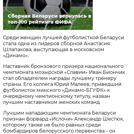
Сборная Беларуси вернулась в
топ-100 рейтинга ФИФА
Среди женщин лучшей футболисткой Беларуси
стала одна из лидеров сборной Анастасия
Шлапакова, выступающая в московском
«Динамо».
Наставник бронзового призера национального
чемпионата мозырской «Славии» Иван Биончик
стал обладателем награды лучшему тренеру
страны. Его коллега Юрий Малеев, приведший
футболисток минского «Динамо-БГУФК» к
очередному чемпионскому титулу, назван
лучшим наставником женских команд.
Лучшим нападающим чемпионата Беларуси
признан форвард «Ислочи» Александр Шестюк,
которому также не было равных среди
бомбардиров белорусского первенства
он
–