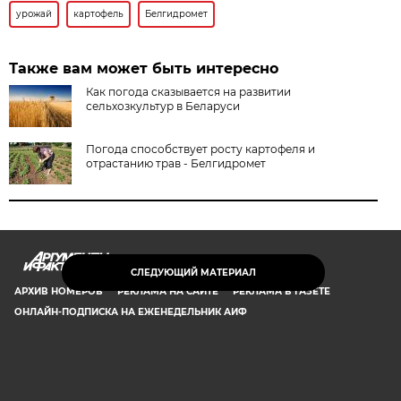
урожай
картофель
Белгидромет
Также вам может быть интересно
Как погода сказывается на развитии
сельхозкультур в Беларуси
Погода способствует росту картофеля и
отрастанию трав - Белгидромет
AIF.BY
СЛЕДУЮЩИЙ МАТЕРИАЛ
АРХИВ НОМЕРОВ
РЕКЛАМА НА САЙТЕ
РЕКЛАМА В ГАЗЕТЕ
ОНЛАЙН-ПОДПИСКА НА ЕЖЕНЕДЕЛЬНИК АИФ
СООБЩИТЬ В РЕДАКЦИЮ ОБ ОШИБКЕ
© 2019 ООО «Аргументы и Факты в Белоруссии». Директор, главный
редактор: Игорь Николаевич Соколов. Заместители главного редактора: