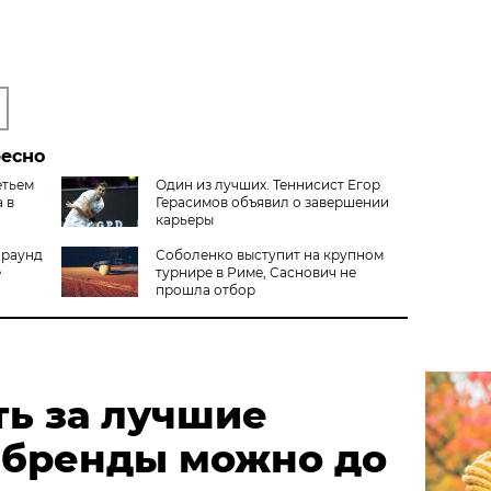
ресно
етьем
Один из лучших. Теннисист Егор
 в
Герасимов объявил о завершении
карьеры
 раунд
Соболенко выступит на крупном
е
турнире в Риме, Саснович не
прошла отбор
ть за лучшие
 бренды можно до