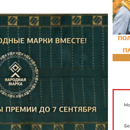
Мо
Бе