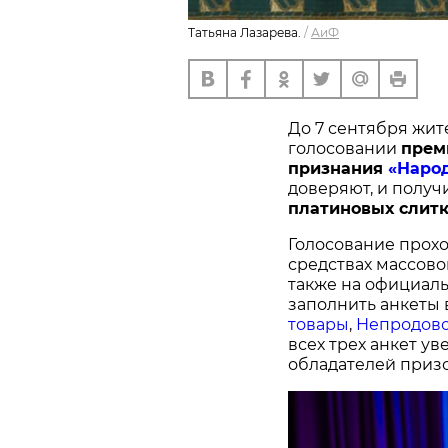
Татьяна Лазарева.
/
АиФ
До 7 сентября жит
голосовании
п
рем
признания
«Наро
доверяют, и получ
платиновых слитк
Голосование прохо
средствах массово
также на официал
заполнить анкеты 
товары
,
Непродово
всех трех анкет у
обладателей призо