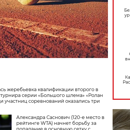
Бе
ур
вн
Ка
Рас
ась жеребьевка квалификации второго в
турнира серии «Большого шлема» «Ролан
ди участниц соревнований оказались три
Александра Саснович (120-е место в
рейтинге WTA) начнет борьбу за
попадание в основную сетку с