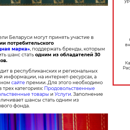
ур
ели Беларуси могут принять участие в
ии потребительского
вн
дная марка»
, поддержать бренды, которым
ить шанс стать
одним из обладателей 30
ов.
Ка
Рас
дит в республиканских и региональных
й информации, на интернет-ресурсах, а
ьном
сайте
премии. Для этого необходимо
в трех категориях:
Продовольственные
льственные товары
и
Услуги
. Заполнение
величивает шансы стать одним из
вого фонда.