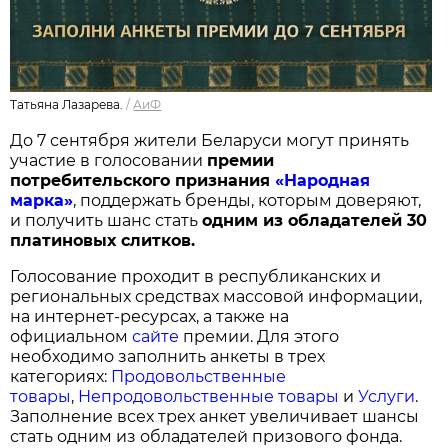
Татьяна Лазарева.
/
АиФ
До 7 сентября жители Беларуси могут принять
участие в голосовании
п
ремии
потребительского признания
«Народная
марка»
, поддержать бренды, которым доверяют,
и получить шанс стать
одним из обладателей 30
платиновых слитков.
Голосование проходит в республиканских и
региональных средствах массовой информации,
на интернет-ресурсах, а также на
официальном
сайте
премии. Для этого
необходимо заполнить анкеты в трех
категориях:
Продовольственные
товары
,
Непродовольственные товары
и
Услуги
.
Заполнение всех трех анкет увеличивает шансы
стать одним из обладателей призового фонда.