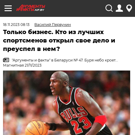
AIF.BY
18.11.2023 08:13
Василий Первунин
Только бизнес. Кто из лучших
спортсменов открыл свое дело и
преуспел в нем?
"Аргументы и факты" в Беларуси № 47. Буря небо кроет...
Магнитная 21/11/2023