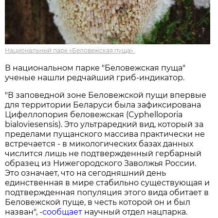
Национальный парк «Беловежская пуща».
В национальном парке "Беловежская пуща"
ученые нашли редчайший гриб-индикатор.
"В заповедной зоне Беловежской пущи впервые
для территории Беларуси была зафиксирована
Цифеллопория беловежская (Cyphelloporia
bialoviesensis). Это ультраредкий вид, который за
пределами пущанского массива практически не
встречается - в микологических базах данных
числится лишь не подтвержденный гербарный
образец из Нижегородского Заволжья России.
Это означает, что на сегодняшний день
единственная в мире стабильно существующая и
подтвержденная популяция этого вида обитает в
Беловежской пуще, в честь которой он и был
назван", -
сообщает
научный отдел нацпарка.