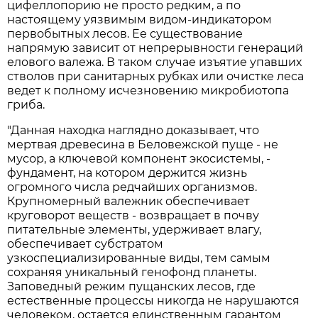
цифеллопорию не просто редким, а по
настоящему уязвимым видом-индикатором
первобытных лесов. Ее существование
напрямую зависит от непрерывности генераций
елового валежа. В таком случае изъятие упавших
стволов при санитарных рубках или очистке леса
ведет к полному исчезновению микробиотопа
гриба.
"Данная находка наглядно доказывает, что
мертвая древесина в Беловежской пуще - не
мусор, а ключевой компонент экосистемы, -
фундамент, на котором держится жизнь
огромного числа редчайших организмов.
Крупномерный валежник обеспечивает
круговорот веществ - возвращает в почву
питательные элементы, удерживает влагу,
обеспечивает субстратом
узкоспециализированные виды, тем самым
сохраняя уникальный генофонд планеты.
Заповедный режим пущанских лесов, где
естественные процессы никогда не нарушаются
человеком, остается единственным гарантом