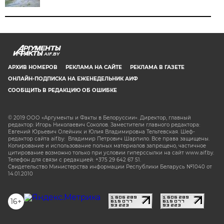
AIF.BY
АРХИВ НОМЕРОВ
РЕКЛАМА НА САЙТЕ
РЕКЛАМА В ГАЗЕТЕ
ОНЛАЙН-ПОДПИСКА НА ЕЖЕНЕДЕЛЬНИК АИФ
СООБЩИТЬ В РЕДАКЦИЮ ОБ ОШИБКЕ
© 2019 ООО «Аргументы и Факты в Белоруссии». Директор, главный
редактор: Игорь Николаевич Соколов. Заместители главного редактора:
Евгений Юрьевич Олейник и Юлия Владимировна Тельтевская. Шеф-
редактор сайта aif.by: Владимир Петрович Шарпило. Все права защищены.
Копирование и использование полных материалов запрещено, частичное
цитирование возможно только при условии гиперссылки на сайт www.aif.by.
Телефон для связи с редакцией: +375 29 642 67 51.
Свидетельство Министерства информации Республики Беларусь №1040 от
14.01.2010
16+