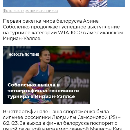
Фото из открытых источников
Первая ракетка мира белоруска Арина
Соболенко продолжает успешное выступление
на турнире категории WTA-1000 в американском
Индиан-Уэллсе.
НОВОСТЬ ПО ТЕМЕ
Соболенко вышла в
четвертьфинал теннисного
турнира в Индиан-Уэллсе
В четвертьфинале наша спортсменка была
сильнее россиянки Людмилы Самсоновой (25) –
6:2, 6:3. За выход в финал белоруска поспорит с
пятой ракеткой мира американкой Мэдисон Киз.