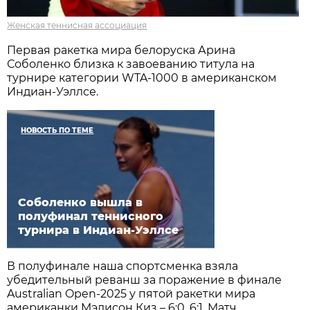
Женская теннисная ассоциация
Первая ракетка мира белоруска Арина
Соболенко близка к завоеванию титула на
турнире категории WTA-1000 в американском
Индиан-Уэллсе.
НОВОСТЬ ПО ТЕМЕ
Соболенко вышла в
полуфинал теннисного
турнира в Индиан-Уэллсе
В полуфинале наша спортсменка взяла
убедительный реванш за поражение в финале
Australian Open-2025 у пятой ракетки мира
американки Мэдисон Киз – 6:0, 6:1. Матч