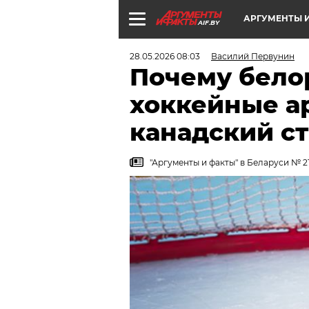
АРГУМЕНТЫ И
AIF.BY
28.05.2026 08:03
Василий Первунин
Почему бело
хоккейные а
канадский с
"Аргументы и факты" в Беларуси № 21