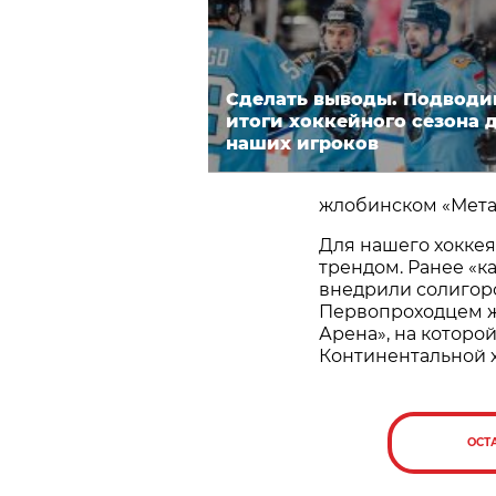
Сделать выводы. Подводи
итоги хоккейного сезона 
наших игроков
жлобинском «Метал
Для нашего хоккея
трендом. Ранее «к
внедрили солигорск
Первопроходцем же
Арена», на которо
Континентальной х
ОСТ