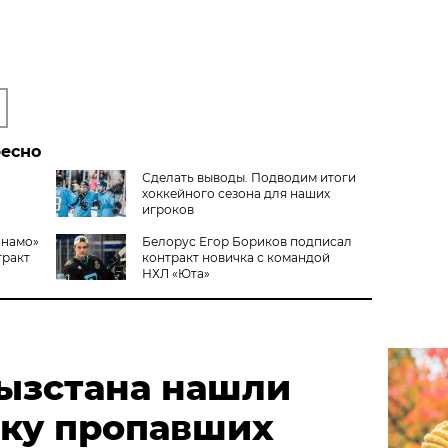
ресно
Сделать выводы. Подводим итоги
хоккейного сезона для наших
игроков
инамо»
Белорус Егор Бориков подписал
тракт
контракт новичка с командой
НХЛ «Юта»
гызстана нашли
тку пропавших