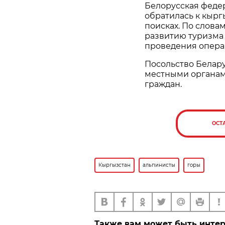
Белорусская феде
обратилась к кырг
поисках. По слова
развитию туризма 
проведения опера
Посольство Белару
местными органам
граждан.
ОСТ
Кыргызстан
альпинисты
горы
Также вам может быть инте