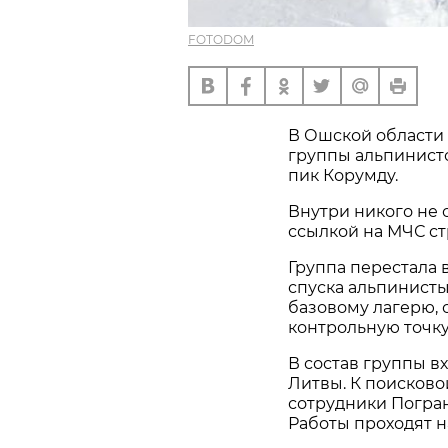
FOTODOM
В Ошской области
группы альпинисто
пик Корумду.
Внутри никого не 
ссылкой на МЧС ст
Группа перестала 
спуска альпинисты
базовому лагерю, 
контрольную точку
В состав группы в
Литвы. К поисков
сотрудники Погра
Работы проходят н