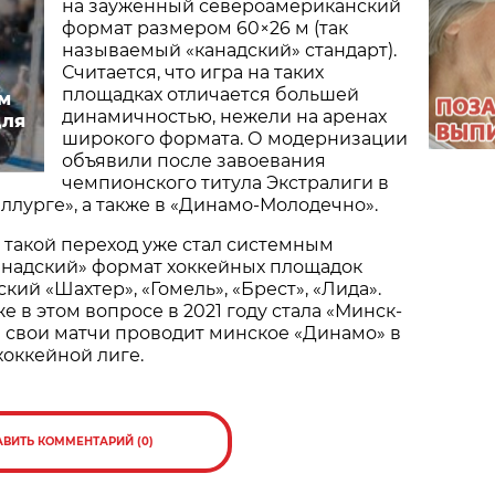
на зауженный североамериканский
формат размером 60×26 м (так
называемый «канадский» стандарт).
Считается, что игра на таких
площадках отличается большей
м
динамичностью, нежели на аренах
для
широкого формата. О модернизации
объявили после завоевания
чемпионского титула Экстралиги в
лурге», а также в «Динамо-Молодечно».
 такой переход уже стал системным
анадский» формат хоккейных площадок
ий «Шахтер», «Гомель», «Брест», «Лида».
 в этом вопросе в 2021 году стала «Минск-
й свои матчи проводит минское «Динамо» в
оккейной лиге.
АВИТЬ КОММЕНТАРИЙ (0)