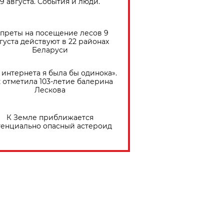
9 августа. События и люди.
преты на посещение лесов 9
густа действуют в 22 районах
Беларуси
 интернета я была бы одинока».
 отметила 103-летие балерина
Лескова
К Земле приближается
тенциально опасный астероид