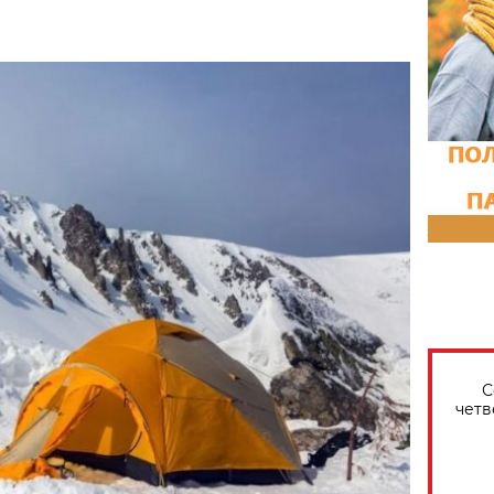
С
четв