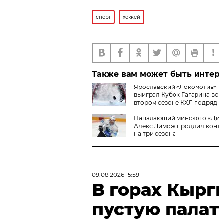
спорт
хоккей
Также вам может быть инте
Ярославский «Локомотив»
выиграл Кубок Гагарина во
втором сезоне КХЛ подряд
Нападающий минского «Д
Алекс Лимож продлил кон
на три сезона
09.08.2026 15:59
В горах Кыр
пустую пала