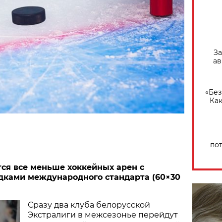
За
ав
«Без
Как
по
тся все меньше хоккейных арен с
ками международного стандарта (60×30
Сразу два клуба белорусской
Экстралиги в межсезонье перейдут