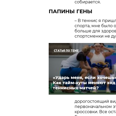
собирается.
ПАПИНЫ ГЕНЫ
– В теннис я приш
спорта, мне было 
больше для здоров
спортсменки не ду
СТАТЬЯ ПО ТЕМЕ
«Ударь меня, если хочешь»
Как тайм-ауты меняют ход
теннисных матчей?
дорогостоящий вид
первоначальном эт
кроссовки. Все ос