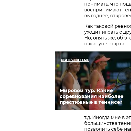
понимать, что под
воспринимают тенн
выгоднее, открове
Как таковой ревно
уходит играть с др
Но, опять же, об э
накануне старта.
СТАТЬЯ ПО ТЕМЕ
Мировой тур. Какие
соревнования наиболее
престижные в теннисе?
т.д. Иногда мне в 
большинства тенни
позволить себе на