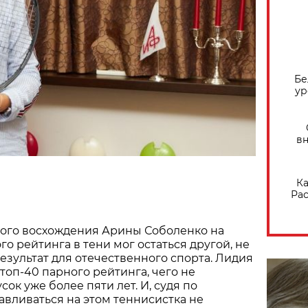
Бе
ур
вн
Ка
Рас
ного восхождения Арины Соболенко на
о рейтинга в тени мог остаться другой, не
зультат для отечественного спорта. Лидия
топ-40 парного рейтинга, чего не
сок уже более пяти лет. И, судя по
авливаться на этом теннисистка не