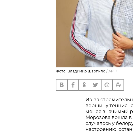
Фото: Владимир Шарпило
/
АиФ
Из-за стремитель
вершину теннисног
менее значимый ре
Морозова вошла в 
случалось у белору
настроению, остан