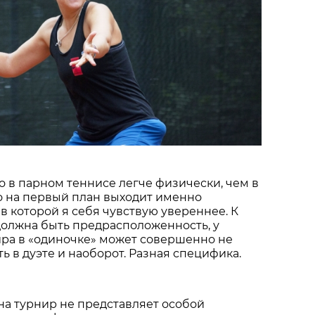
то в парном теннисе легче физически, чем в
о на первый план выходит именно
 в которой я себя чувствую увереннее. К
должна быть предрасположенность, у
ира в «одиночке» может совершенно не
ь в дуэте и наоборот. Разная специфика.
 на турнир не представляет особой