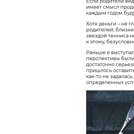
Если родители видя
имеет смысл продо
каждым годом буду
Хотя деньги – не 
родителей, близких
звездой тенниса н
к этому, безусловн
Раньше я выступал
перспективы были
достаточно серьез
пришлось оставить
как-то не задалась,
определенных усп