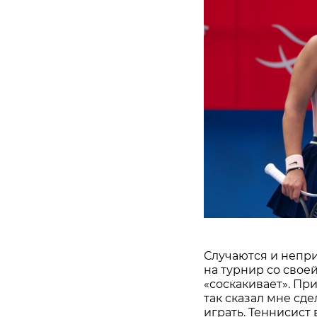
Случаются и непри
на турнир со свое
«соскакивает». При
так сказал мне сде
играть. Теннисист