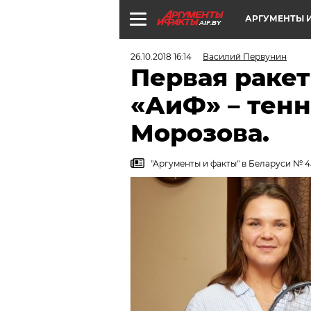
АРГУМЕНТЫ И
AIF.BY
26.10.2018 16:14
Василий Первунин
Первая ракетк
«АиФ» – тен
Морозова.
"Аргументы и факты" в Беларуси № 45