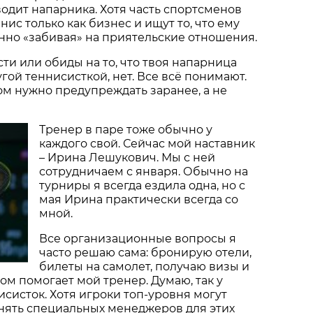
водит напарника. Хотя часть спортсменов
ис только как бизнес и ищут то, что ему
нно «забивая» на приятельские отношения.
сти или обиды на то, что твоя напарница
угой теннисисткой, нет. Все всё понимают.
том нужно предупреждать заранее, а не
Тренер в паре тоже обычно у
каждого свой. Сейчас мой наставник
– Ирина Лешукович. Мы с ней
сотрудничаем с января. Обычно на
турниры я всегда ездила одна, но с
мая Ирина практически всегда со
мной.
Все организационные вопросы я
часто решаю сама: бронирую отели,
билеты на самолет, получаю визы и
этом помогает мой тренер. Думаю, так у
систок. Хотя игроки топ-уровня могут
нять специальных менеджеров для этих