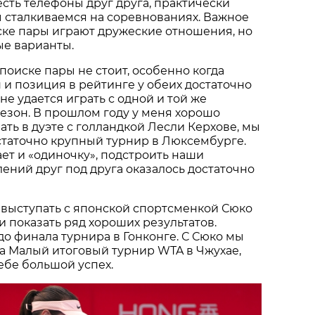
есть телефоны друг друга, практически
 сталкиваемся на соревнованиях. Важное
ске пары играют дружеские отношения, но
ые варианты.
 поиске пары не стоит, особенно когда
 и позиция в рейтинге у обеих достаточно
не удается играть с одной и той же
езон. В прошлом году у меня хорошо
ать в дуэте с голландкой Лесли Керхове, мы
статочно крупный турнир в Люксембурге.
ет и «одиночку», подстроить наши
ений друг под друга оказалось достаточно
 выступать с японской спортсменкой Сюко
и показать ряд хороших результатов.
о финала турнира в Гонконге. С Сюко мы
а Малый итоговый турнир WTA в Чжухае,
себе большой успех.