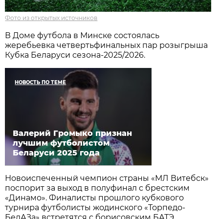
Фото из открытых источников
В Доме футбола в Минске состоялась
жеребьевка четвертьфинальных пар розыгрыша
Кубка Беларуси сезона-2025/2026.
НОВОСТЬ ПО ТЕМЕ
Валерий Громыко признан
лучшим футболистом
Беларуси 2025 года
Новоиспеченный чемпион страны «МЛ Витебск»
поспорит за выход в полуфинал с брестским
«Динамо». Финалисты прошлого кубкового
турнира футболисты жодинского «Торпедо-
БелАЗа» встретятся с борисовским БАТЭ.