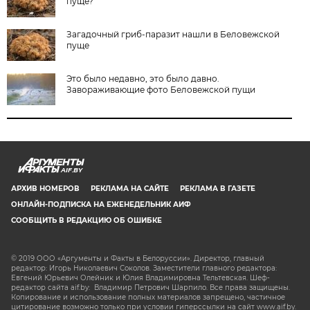
пуще?
Загадочный гриб-паразит нашли в Беловежской
пуще
Это было недавно, это было давно.
Завораживающие фото Беловежской пущи
AIF.BY
АРХИВ НОМЕРОВ
РЕКЛАМА НА САЙТЕ
РЕКЛАМА В ГАЗЕТЕ
ОНЛАЙН-ПОДПИСКА НА ЕЖЕНЕДЕЛЬНИК АИФ
СООБЩИТЬ В РЕДАКЦИЮ ОБ ОШИБКЕ
© 2019 ООО «Аргументы и Факты в Белоруссии». Директор, главный
редактор: Игорь Николаевич Соколов. Заместители главного редактора:
Евгений Юрьевич Олейник и Юлия Владимировна Тельтевская. Шеф-
редактор сайта aif.by: Владимир Петрович Шарпило. Все права защищены.
Копирование и использование полных материалов запрещено, частичное
цитирование возможно только при условии гиперссылки на сайт www.aif.by.