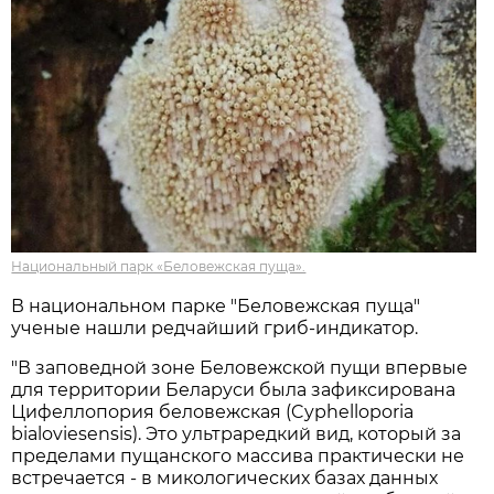
Национальный парк «Беловежская пуща».
В национальном парке "Беловежская пуща"
ученые нашли редчайший гриб-индикатор.
"В заповедной зоне Беловежской пущи впервые
для территории Беларуси была зафиксирована
Цифеллопория беловежская (Cyphelloporia
bialoviesensis). Это ультраредкий вид, который за
пределами пущанского массива практически не
встречается - в микологических базах данных