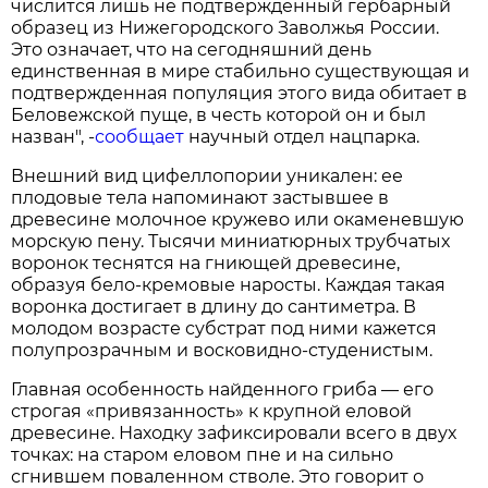
числится лишь не подтвержденный гербарный
образец из Нижегородского Заволжья России.
Это означает, что на сегодняшний день
единственная в мире стабильно существующая и
подтвержденная популяция этого вида обитает в
Беловежской пуще, в честь которой он и был
назван", -
сообщает
научный отдел нацпарка.
Внешний вид цифеллопории уникален: ее
плодовые тела напоминают застывшее в
древесине молочное кружево или окаменевшую
морскую пену. Тысячи миниатюрных трубчатых
воронок теснятся на гниющей древесине,
образуя бело-кремовые наросты. Каждая такая
воронка достигает в длину до сантиметра. В
молодом возрасте субстрат под ними кажется
полупрозрачным и восковидно-студенистым.
Главная особенность найденного гриба — его
строгая «привязанность» к крупной еловой
древесине. Находку зафиксировали всего в двух
точках: на старом еловом пне и на сильно
сгнившем поваленном стволе. Это говорит о