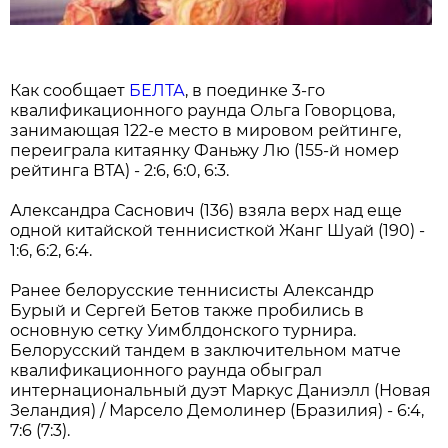
Как сообщает
БЕЛТА
, в поединке 3-го
квалификационного раунда Ольга Говорцова,
занимающая 122-е место в мировом рейтинге,
переиграла китаянку Фаньжу Лю (155-й номер
рейтинга ВТА) - 2:6, 6:0, 6:3.
Александра Саснович (136) взяла верх над еще
одной китайской теннисисткой Жанг Шуай (190) -
1:6, 6:2, 6:4.
Ранее белорусские теннисисты Александр
Бурый и Сергей Бетов также пробились в
основную сетку Уимблдонского турнира.
Белорусский тандем в заключительном матче
квалификационного раунда обыграл
интернациональный дуэт Маркус Даниэлл (Новая
Зеландия) / Марсело Демолинер (Бразилия) - 6:4,
7:6 (7:3).