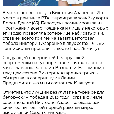
В матче первого круга Виктория Азаренко (21-е
место в рейтинге ВТА) переиграла хозяйку корта
Лорен Дэвис (85). Белоруска доминировала на
протяжении всего поединка и лишь в некоторых
эпизодах позволяла сопернице набирать очки,
отдав ей всего три гейма за матч. Итоговая
победа Виктории Азаренко в двух сетах – 6:1, 6:2.
Теннисистки провели на корте 1 час 28 минут.
Следующей соперницей белорусской
спортсменки на турнире станет пятая ракетка
мира, датчанка Каролин Возняцки. Напомним, в
текущем сезоне Виктория Азаренко трижды
обыгрывала соперницу из Дании.
Предварительно матч состоится 19 августа.
Отметим, что лучший результат на турнире для
белоруски – победа в 2013 году. Тогда в финале
соревнований Виктория Азаренко оказалась
сильнее нынешней первой ракетки мира,
американки Серены Уильямс.