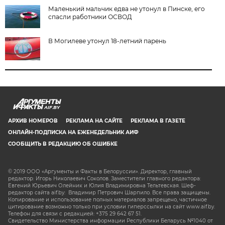
Маленький мальчик едва не утонул в Пинске, его
спасли работники ОСВОД
В Могилеве утонул 18-летний парень
AIF.BY
АРХИВ НОМЕРОВ
РЕКЛАМА НА САЙТЕ
РЕКЛАМА В ГАЗЕТЕ
ОНЛАЙН-ПОДПИСКА НА ЕЖЕНЕДЕЛЬНИК АИФ
СООБЩИТЬ В РЕДАКЦИЮ ОБ ОШИБКЕ
© 2019 ООО «Аргументы и Факты в Белоруссии». Директор, главный
редактор: Игорь Николаевич Соколов. Заместители главного редактора:
Евгений Юрьевич Олейник и Юлия Владимировна Тельтевская. Шеф-
редактор сайта aif.by: Владимир Петрович Шарпило. Все права защищены.
Копирование и использование полных материалов запрещено, частичное
цитирование возможно только при условии гиперссылки на сайт www.aif.by.
Телефон для связи с редакцией: +375 29 642 67 51.
Свидетельство Министерства информации Республики Беларусь №1040 от