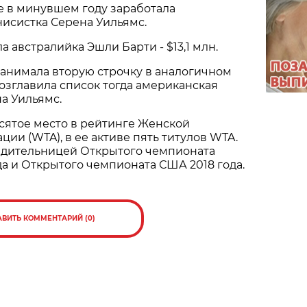
е в минувшем году заработала
исистка Серена Уильямс.
а австралийка Эшли Барти - $13,1 млн.
 занимала вторую строчку в аналогичном
Возглавила список тогда американская
а Уильямс.
сятое место в рейтинге Женской
ции (WTA), в ее активе пять титулов WTA.
едительницей Открытого чемпионата
да и Открытого чемпионата США 2018 года.
АВИТЬ КОММЕНТАРИЙ (0)