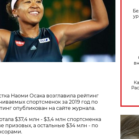
Бе
ур
вн
Ка
Рас
тка Наоми Осака возглавила рейтинг
иваемых спортсменок за 2019 год по
йтинг опубликован на сайте журнала.
отала $37,4 млн - $3,4 млн спортсменка
е призовых, а остальные $34 млн - по
нсорами.