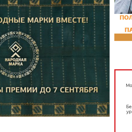
Мо
Бе
ур