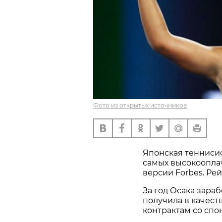
Фото из открытых источников
Японская теннисис
самых высокооплач
версии Forbes. Ре
За год Осака зараб
получила в качеств
контрактам со спо