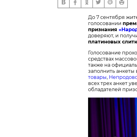
До 7 сентября жит
голосовании
п
рем
признания
«Наро
доверяют, и получ
платиновых слитк
Голосование прохо
средствах массово
также на официал
заполнить анкеты 
товары
,
Непродово
всех трех анкет у
обладателей призо