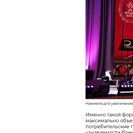
Нажмите для увеличения
Именно такой фор
максимально объе
потребительские 
узнаваемости бре