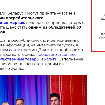
ели Беларуси могут принять участие в
ии потребительского
вн
дная марка»
, поддержать бренды, которым
ить шанс стать
одним из обладателей 30
ов.
Ка
Рас
дит в республиканских и региональных
й информации, на интернет-ресурсах, а
ьном
сайте
премии. Для этого необходимо
в трех категориях:
Продовольственные
льственные товары
и
Услуги
. Заполнение
величивает шансы стать одним из
вого фонда.