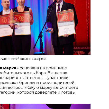
. Фото:
АиФ
/
Татьяна Лазарева.
я марка»
основана на принципе
ебительского выбора. В анкетах
ые варианты ответов — участники
писывают бренды и производителей,
один вопрос: «Какую марку вы считаете
тегории, которой доверяете и готовы