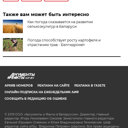
Также вам может быть интересно
Как погода сказывается на развитии
сельхозкультур в Беларуси
Погода способствует росту картофеля и
отрастанию трав - Белгидромет
AIF.BY
АРХИВ НОМЕРОВ
РЕКЛАМА НА САЙТЕ
РЕКЛАМА В ГАЗЕТЕ
ОНЛАЙН-ПОДПИСКА НА ЕЖЕНЕДЕЛЬНИК АИФ
СООБЩИТЬ В РЕДАКЦИЮ ОБ ОШИБКЕ
© 2019 ООО «Аргументы и Факты в Белоруссии». Директор, главный
редактор: Игорь Николаевич Соколов. Заместители главного редактора:
Евгений Юрьевич Олейник и Юлия Владимировна Тельтевская. Шеф-
редактор сайта aif.by: Владимир Петрович Шарпило. Все права защищены.