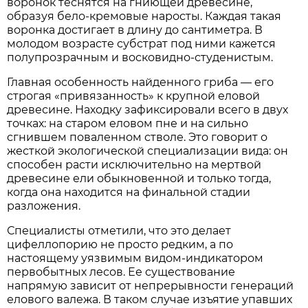
воронок теснятся на гниющей древесине,
образуя бело-кремовые наросты. Каждая такая
воронка достигает в длину до сантиметра. В
молодом возрасте субстрат под ними кажется
полупрозрачным и восковидно-студенистым.
Главная особенность найденного гриба — его
строгая «привязанность» к крупной еловой
древесине. Находку зафиксировали всего в двух
точках: на старом еловом пне и на сильно
сгнившем поваленном стволе. Это говорит о
жесткой экологической специализации вида: он
способен расти исключительно на мертвой
древесине ели обыкновенной и только тогда,
когда она находится на финальной стадии
разложения.
Специалисты отметили, что это делает
цифеллопорию не просто редким, а по
настоящему уязвимым видом-индикатором
первобытных лесов. Ее существование
напрямую зависит от непрерывности генераций
елового валежа. В таком случае изъятие упавших