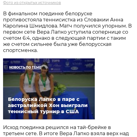
Фото из открытых источников
В финальном поединке белоруске
противостояла теннисистка из Словакии Анна
Каролина Шмидлова. Матч получился упорным. В
первом сете Вера Лапко уступила сопернице со
счетом 6:4, однако в следующей партии с таким
же счетом сильнее была уже белорусская
спортсменка.
НОВОСТЬ ПО ТЕМЕ
Белоруска Лапко в паре с
австралийкой Хон выиграли
теннисный турнир в США
Исход поединка решился на тай-брейке в
третьем сете. В итоге Вера Лапко взяла верх над