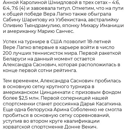
Анной Каролиной Шмидловой в трех сетах – 4:6,
6:4, 7:6 (4) и завоевала титул. Отметим, что на пути
к общей победе Вера Лапко также обыграла
Сабину Шарипову из Узбекистана, австралийку
Оливию Тьяндрамулию, японку Михару Иманиши
и американку Марию Санчес.
Успех на турнире в США позволит 18-летней
Вере Лапко впервые в карьере войти в число
200 лучших теннисисток мира. Первой ракеткой
Беларуси на данный момент остается
Александра Саснович, которая расположилась в
конце первой сотни рейтинга.
Тем временем, Александра Саснович пробилась
в основную сетку крупного турнира в
американском Цинциннати с призовым фондом
более $2,5 млн. Первой соперницей нашей
спортсменки станет россиянка Дарья Касаткина.
Еще одна белоруска Арина Соболенко не смогла
пробиться в основную сетку соревнований,
уступив во втором круге квалификации
хорватской спортсменке Донне Векич.