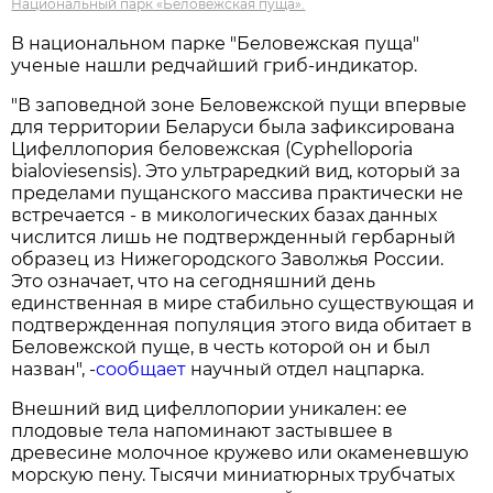
Национальный парк «Беловежская пуща».
В национальном парке "Беловежская пуща"
ученые нашли редчайший гриб-индикатор.
"В заповедной зоне Беловежской пущи впервые
для территории Беларуси была зафиксирована
Цифеллопория беловежская (Cyphelloporia
bialoviesensis). Это ультраредкий вид, который за
пределами пущанского массива практически не
встречается - в микологических базах данных
числится лишь не подтвержденный гербарный
образец из Нижегородского Заволжья России.
Это означает, что на сегодняшний день
единственная в мире стабильно существующая и
подтвержденная популяция этого вида обитает в
Беловежской пуще, в честь которой он и был
назван", -
сообщает
научный отдел нацпарка.
Внешний вид цифеллопории уникален: ее
плодовые тела напоминают застывшее в
древесине молочное кружево или окаменевшую
морскую пену. Тысячи миниатюрных трубчатых