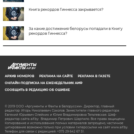
Книга рекордов Гиннесса закрывается?
За какие достижения белорусы попадали в Книгу
рекордов Гиннесса?
AIF.BY
АРХИВ НОМЕРОВ
РЕКЛАМА НА САЙТЕ
РЕКЛАМА В ГАЗЕТЕ
ОНЛАЙН-ПОДПИСКА НА ЕЖЕНЕДЕЛЬНИК АИФ
СООБЩИТЬ В РЕДАКЦИЮ ОБ ОШИБКЕ
© 2019 ООО «Аргументы и Факты в Белоруссии». Директор, главный
редактор: Игорь Николаевич Соколов. Заместители главного редактора:
Евгений Юрьевич Олейник и Юлия Владимировна Тельтевская. Шеф-
редактор сайта aif.by: Владимир Петрович Шарпило. Все права защищены.
Копирование и использование полных материалов запрещено, частичное
цитирование возможно только при условии гиперссылки на сайт www.aif.by.
Телефон для связи с редакцией: +375 29 642 67 51.