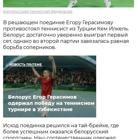
Белорусская теннисная федерация
В решающем поединке Егору Герасимову
противостоял теннисист из Турции Кем Илкель.
Белорус достаточно уверенно выиграл первый
сет, однако во второй партии завязалась равная
борьба соперников.
НОВОСТЬ ПО ТЕМЕ
Белорус Егор Герасимов
одержал победу на теннисном
турнире в Узбекистане
Исход поединка решился на тай-брейке, где
более успешным оказался белорусский
спортсмен. Наш соотечественник одержал