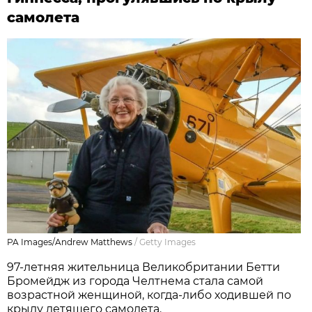
самолета
PA Images/Andrew Matthews
/
Getty Images
97-летняя жительница Великобритании Бетти
Бромейдж из города Челтнема стала самой
возрастной женщиной, когда-либо ходившей по
крылу летящего самолета.