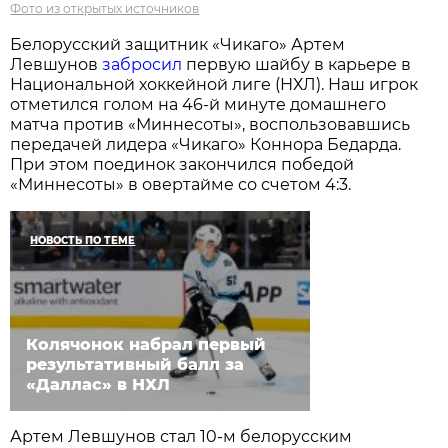
Фото из открытых источников
Белорусский защитник «Чикаго» Артем
Левшунов
забросил
первую шайбу в карьере в
Национальной хоккейной лиге (НХЛ). Наш игрок
отметился голом на 46-й минуте домашнего
матча против «Миннесоты», воспользовавшись
передачей лидера «Чикаго» Коннора Бедарда.
При этом поединок закончился победой
«Миннесоты» в овертайме со счетом 4:3.
НОВОСТЬ ПО ТЕМЕ
Колячонок набрал первый
результативный балл за
«Даллас» в НХЛ
Артем Левшунов стал 10-м белорусским