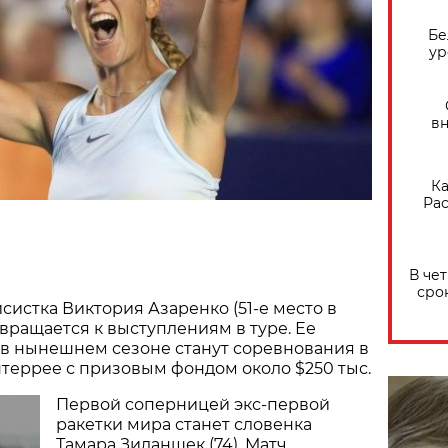
Бе
ур
вн
Ка
Рас
В че
сро
систка Виктория Азаренко (51-е место в
вращается к выступлениям в туре. Ее
в нынешнем сезоне станут соревнования в
террее с призовым фондом около $250 тыс.
Первой соперницей экс-первой
ракетки мира станет словенка
Тамара Зиданшек (74). Матч