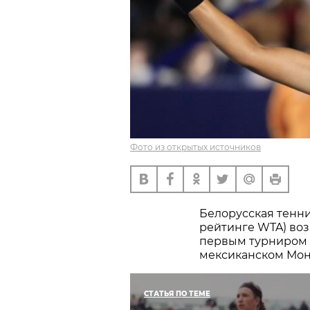
Фото из открытых источников
Белорусская тенни
рейтинге WTA) воз
первым турниром 
мексиканском Мон
СТАТЬЯ ПО ТЕМЕ