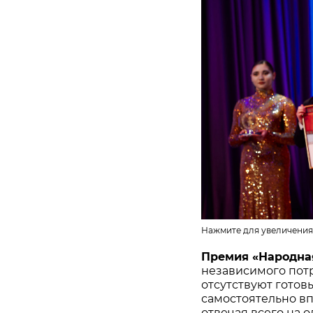
Нажмите для увеличения
Премия «Народна
независимого потр
отсутствуют готов
самостоятельно в
отвечая всего на 