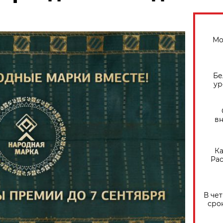
Мо
Бе
ур
вн
Ка
Рас
В че
сро