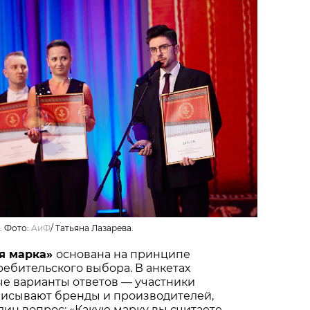
. Фото:
АиФ
/
Татьяна Лазарева.
я марка»
основана на принципе
ебительского выбора. В анкетах
ые варианты ответов — участники
писывают бренды и производителей,
один вопрос: «Какую марку вы считаете