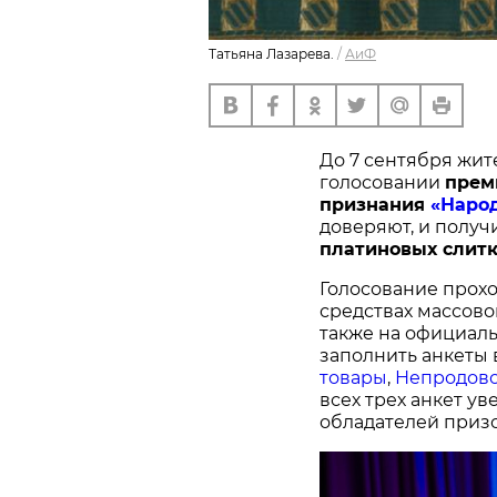
Татьяна Лазарева.
/
АиФ
До 7 сентября жит
голосовании
п
рем
признания
«Наро
доверяют, и получ
платиновых слитк
Голосование прохо
средствах массово
также на официал
заполнить анкеты 
товары
,
Непродово
всех трех анкет у
обладателей призо