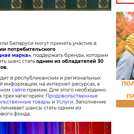
ели Беларуси могут принять участие в
ии потребительского
дная марка»
, поддержать бренды, которым
ить шанс стать
одним из обладателей 30
ов.
дит в республиканских и региональных
й информации, на интернет-ресурсах, а
ьном
сайте
премии. Для этого необходимо
в трех категориях:
Продовольственные
льственные товары
и
Услуги
. Заполнение
величивает шансы стать одним из
вого фонда.