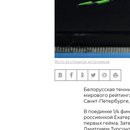
Фото из открытых источников
Белорусская тенни
мирового рейтинга
Санкт-Петербурге,
В поединке 1/4 фи
россиянкой Екатер
первых гейма. Зат
Дмитрием Турсунов