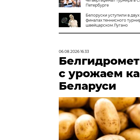
четвертьфинал турнира в С
Петербурге
Белоруски уступили в двух
финалах теннисного турни
швейцарском Лугано
06.08.2026 16:33
Белгидромет 
с урожаем к
Беларуси