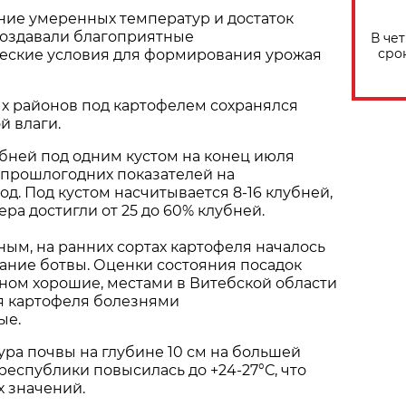
ние умеренных температур и достаток
создавали благоприятные
В че
сро
еские условия для формирования урожая
х районов под картофелем сохранялся
й влаги.
бней под одним кустом на конец июля
 прошлогодних показателей на
д. Под кустом насчитывается 8-16 клубней,
ра достигли от 25 до 60% клубней.
ым, на ранних сортах картофеля началось
ание ботвы. Оценки состояния посадок
ном хорошие, местами в Витебской области
я картофеля болезнями
ые.
ра почвы на глубине 10 см на большей
республики повысилась до +24-27°С, что
 значений.