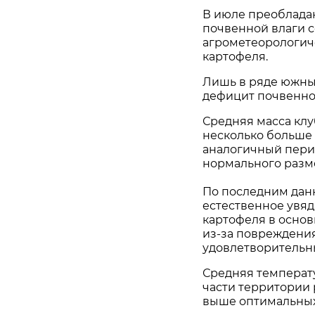
В июле преоблада
почвенной влаги 
агрометеорологич
картофеля.
Лишь в ряде южны
дефицит почвенно
Средняя масса клу
несколько больше
аналогичный перио
нормального разме
По последним данн
естественное увяд
картофеля в основ
из-за повреждени
удовлетворительн
Средняя температу
части территории 
выше оптимальных