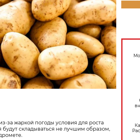
Мо
вн
з-за жаркой погоды условия для роста
Ка
 будут складываться не лучшим образом,
Рас
дромете.