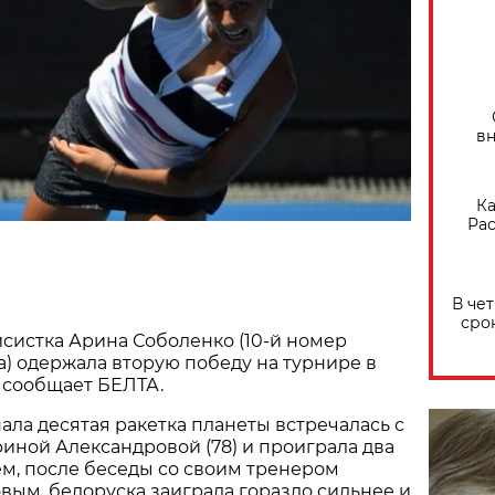
вн
Ка
Рас
В че
сро
систка Арина Соболенко (10-й номер
) одержала вторую победу на турнире в
 сообщает БЕЛТА.
нала десятая ракетка планеты встречалась с
иной Александровой (78) и проиграла два
ем, после беседы со своим тренером
ым, белоруска заиграла гораздо сильнее и