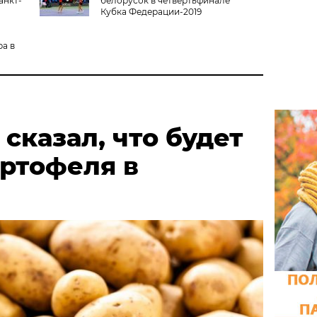
анкт-
белорусок в четвертьфинале
Кубка Федерации-2019
ра в
сказал, что будет
артофеля в