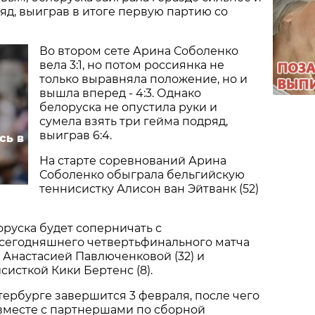
ряд, выиграв в итоге первую партию со
Во втором сете Арина Соболенко
вела 3:1, но потом россиянка не
только выравняла положение, но и
вышла вперед - 4:3. Однако
белоруска не опустила руки и
сумела взять три гейма подряд,
выиграв 6:4.
сь в
На старте соревнований Арина
Соболенко обыграла бельгийскую
теннисистку Алисон ван Эйтванк (52)
руска будет соперничать с
сегодняшнего четвертьфинального матча
Анастасией Павлюченковой (32) и
систкой Кики Бертенс (8).
тербурге завершится 3 февраля, после чего
вместе с партнершами по сборной