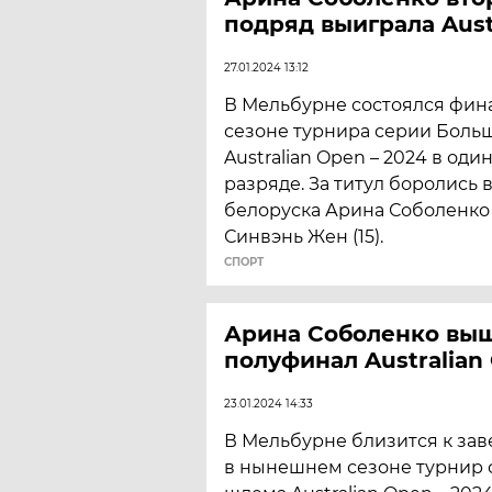
подряд выиграла Aust
27.01.2024 13:12
В Мельбурне состоялся фина
сезоне турнира серии Боль
Australian Open – 2024 в од
разряде. За титул боролись 
белоруска Арина Соболенко 
Синвэнь Жен (15).
СПОРТ
Арина Соболенко выш
полуфинал Australian
23.01.2024 14:33
В Мельбурне близится к з
в нынешнем сезоне турнир 