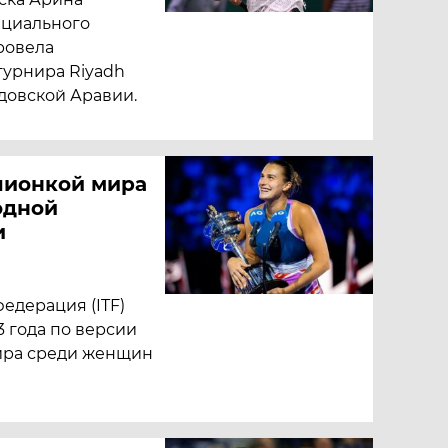
ициального
ровела
турнира Riyadh
удовской Аравии.
пионкой мира
одной
и
едерация (ITF)
3 года по версии
ира среди женщин