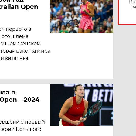
Из
ralian Open
м
л первого в
шого шлема
иночном женском
вторая ракетка мира
и китаянка
ла в
 Open – 2024
авершению первый
серии Большого