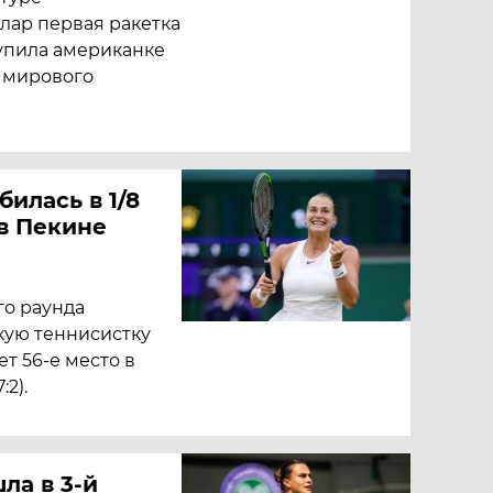
лар первая ракетка
тупила американке
р мирового
илась в 1/8
в Пекине
го раунда
кую теннисистку
ет 56-е место в
:2).
ла в 3-й