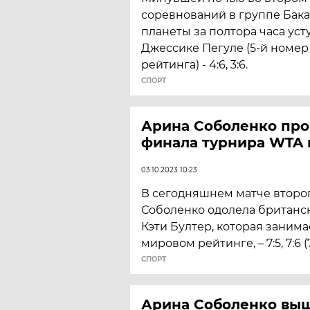
соревнований в группе Бака
планеты за полтора часа ус
Джессике Пегуле (5-й номе
рейтинга) - 4:6, 3:6.
СПОРТ
Арина Соболенко проб
финала турнира WTA 
03.10.2023 10:23
В сегодняшнем матче второ
Соболенко одолела британс
Кэти Бултер, которая занима
мировом рейтинге, – 7:5, 7:6 (7
СПОРТ
Арина Соболенко выш