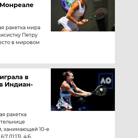
 Монреале
ая ракетка мира
исистку Петру
есто в мировом
играла в
в Индиан-
я ракетка
ительнице
й, занимающей 10-е
 (11:13), 4:6.