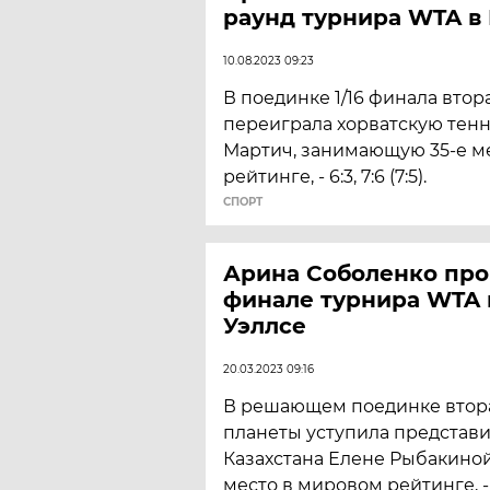
раунд турнира WTA в
10.08.2023 09:23
В поединке 1/16 финала втор
переиграла хорватскую тенн
Мартич, занимающую 35-е м
рейтинге, - 6:3, 7:6 (7:5).
СПОРТ
Арина Соболенко про
финале турнира WTA 
Уэллсе
20.03.2023 09:16
В решающем поединке втора
планеты уступила представ
Казахстана Елене Рыбакино
место в мировом рейтинге, - 6:7