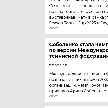
Соболенко за неделю до оф
начала теннисного сезона п
выставочный матч в рамках 
Season Tennis Cup 2023 в Са
СПОРТ
Соболенко стала чем
по версии Междунар
теннисной федераци
15.12.2023 18:27
Международная теннисная ф
назвала лучших игроков 202
организации. Чемпионом м
признана Арина Соболенко.
СПОРТ