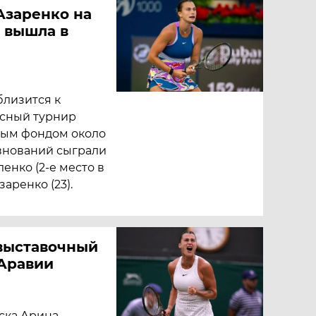
Азаренко на
 вышла в
близится к
сный турнир
вым фондом около
евнований сыграли
енко (2-е место в
аренко (23).
выставочный
 Аравии
ска Арина