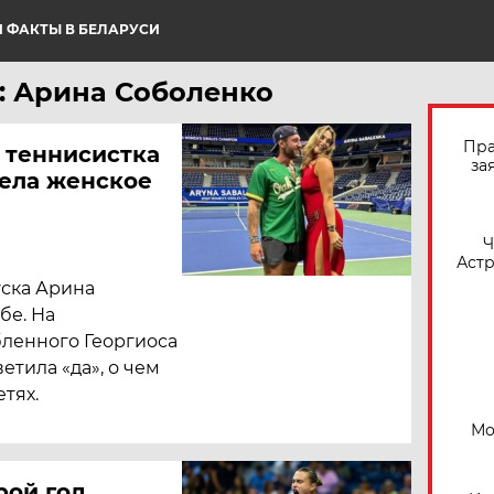
 ФАКТЫ В БЕЛАРУСИ
: Арина Соболенко
Пра
к теннисистка
за
ела женское
​
Астр
уска Арина
бе. На
ленного Георгиоса
етила «да», о чем
тях.
Мо
рой год