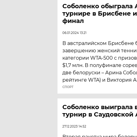
Соболенко обыграла 
турнире в Брисбене и
финал
06.01.2024 13:21
В австралийском Брисбене 
завершению женский тенни
категории WTA-500 с призо
$1,7 млн. В полуфинале сор
две белоруски – Арина Собол
рейтинге WTA) и Виктория Аз
СПОРТ
Соболенко выиграла 
турнир в Саудовской
27.12.2023 14:52
Вторая ракетка мира белору