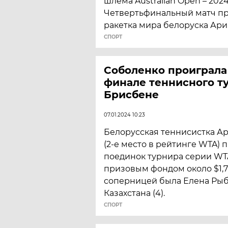
шлема Australian Open – 2024
Четвертьфинальный матч пр
ракетка мира белоруска Ари
СПОРТ
Соболенко проиграла
финале теннисного т
Брисбене
07.01.2024 10:23
Белорусская теннисистка А
(2-е место в рейтинге WTA)
поединок турнира серии WT
призовым фондом около $1,7
соперницей была Елена Рыб
Казахстана (4).
СПОРТ