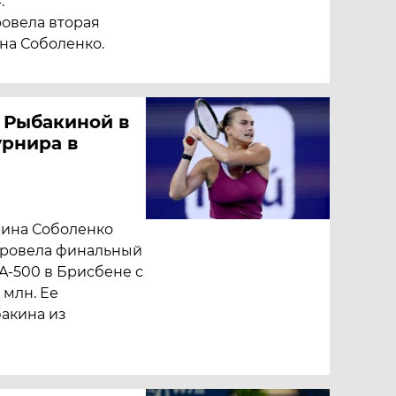
.
овела вторая
на Соболенко.
 Рыбакиной в
урнира в
рина Соболенко
 провела финальный
A-500 в Брисбене с
 млн. Ее
акина из