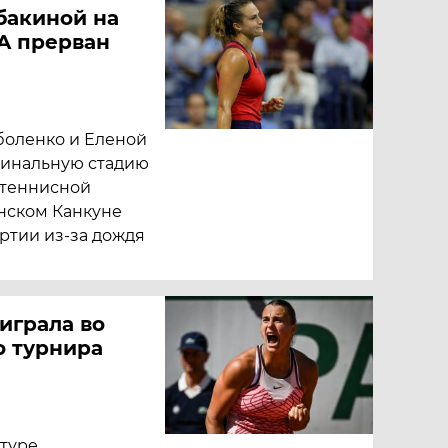
бакиной на
A прерван
боленко и Еленой
финальную стадию
 теннисной
нском Канкуне
ртии из-за дождя
играла во
о турнира
туре