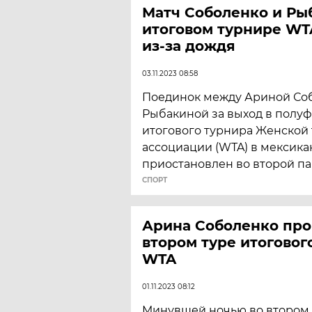
Матч Соболенко и Ры
итоговом турнире WT
из-за дождя
03.11.2023 08:58
Поединок между Ариной Со
Рыбакиной за выход в полу
итогового турнира Женской
ассоциации (WTA) в мексика
приостановлен во второй па
СПОРТ
Арина Соболенко про
втором туре итоговог
WTA
01.11.2023 08:12
Минувшей ночью во втором 