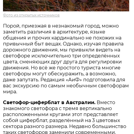
Фото из открытых источников
Порой, приезжая в незнакомый город, можно
заметить различия в архитектуре, языке
общения и прочих кардинально не похожих на
привычный быт вещах. Однако, изучая правила
дорожного движения, мы привыкли видеть на
светофоре исключительно три определённых
цвета, сменяющих друг друга для регулировки
движения. Но всё же простого туриста многие
светофоры могут обескуражить, а возможно,
даже запутать. Редакция «АиФ» подготовила для
вас экскурсию по самым необычным светофорам
мира.
Светофор-циферблат в Австралии.
Вместо
знакомого светофора с тремя вертикально
расположенными кругами этот представляет
собой циферблат, разделённый на 3 цветовых
сектора разного размера. Недавно большинство
таких светофоров заменили современными,