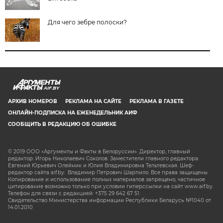
Для чего зебре полоски?
AIF.BY
АРХИВ НОМЕРОВ
РЕКЛАМА НА САЙТЕ
РЕКЛАМА В ГАЗЕТЕ
ОНЛАЙН-ПОДПИСКА НА ЕЖЕНЕДЕЛЬНИК АИФ
СООБЩИТЬ В РЕДАКЦИЮ ОБ ОШИБКЕ
© 2019 ООО «Аргументы и Факты в Белоруссии». Директор, главный
редактор: Игорь Николаевич Соколов. Заместители главного редактора:
Евгений Юрьевич Олейник и Юлия Владимировна Тельтевская. Шеф-
редактор сайта aif.by: Владимир Петрович Шарпило. Все права защищены.
Копирование и использование полных материалов запрещено, частичное
цитирование возможно только при условии гиперссылки на сайт www.aif.by.
Телефон для связи с редакцией: +375 29 642 67 51.
Свидетельство Министерства информации Республики Беларусь №1040 от
14.01.2010