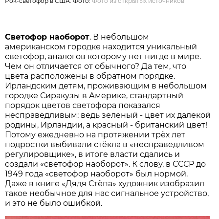
Рок-светофор в США. Фото:
Фото из открытых источников
Светофор наоборот
. В небольшом
американском городке находится уникальный
светофор, аналогов которому нет нигде в мире.
Чем он отличается от обычного? Да тем, что
цвета расположены в обратном порядке.
Ирландским детям, проживающим в небольшом
городке Сиракузы в Америке, стандартный
порядок цветов светофора показался
несправедливым: ведь зеленый - цвет их далекой
родины, Ирландии, а красный - британский цвет!
Потому ежедневно на протяжении трёх лет
подростки выбивали стёкла в «несправедливом
регулировщике», в итоге власти сдались и
создали «светофор наоборот». К слову, в СССР до
1949 года «светофор наоборот» был нормой.
Даже в книге «Дядя Стёпа» художник изобразил
такое необычное для нас сигнальное устройство,
и это не было ошибкой.