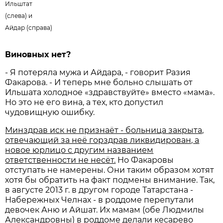
Ильштат
(слева) и
Айдар (справа)
Виновных нет?
- Я потеряла мужа и Айдара, - говорит Разия
Факарова. - И теперь мне больно слышать от
Ильшата холодное «здравствуйте» вместо «мама».
Но это не его вина, а тех, кто допустил
чудовищную ошибку.
Минздрав иск не признаёт - больница закрыта,
отвечающий за неё горздрав ликвидирован, а
новое юрлицо с другим названием
ответственности не несёт.
Но Факаровы
отступать не намерены. Они таким образом хотят
хотя бы обратить на факт подмены внимание. Так,
в августе 2013 г. в другом городе Татарстана -
Набережных Челнах - в роддоме перепутали
девочек Аню и Айшат. Их мамам (обе Людмилы
Александровны) в роддоме делали кесарево