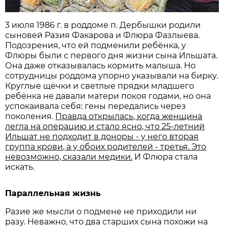
3 июля 1986 г. в роддоме п. Дербышки родили
сыновей Разия Факарова и Флюра Фазлыева.
Подозрения, что ей подменили ребёнка, у
Флюры были с первого дня жизни сына Ильшата.
Она даже отказывалась кормить малыша. Но
сотрудницы роддома упорно указывали на бирку.
Круглые щёчки и светлые прядки младшего
ребёнка не давали матери покоя годами, но она
успокаивала себя: гены передались через
поколения.
Правда открылась, когда женщина
легла на операцию и стало ясно, что 25-летний
Ильшат не подходит в доноры - у него вторая
группа крови, а у обоих родителей - третья. Это
невозможно, сказали медики.
И Флюра стала
искать.
Параллельная жизнь
Разие же мысли о подмене не приходили ни
разу. Неважно, что два старших сына похожи на