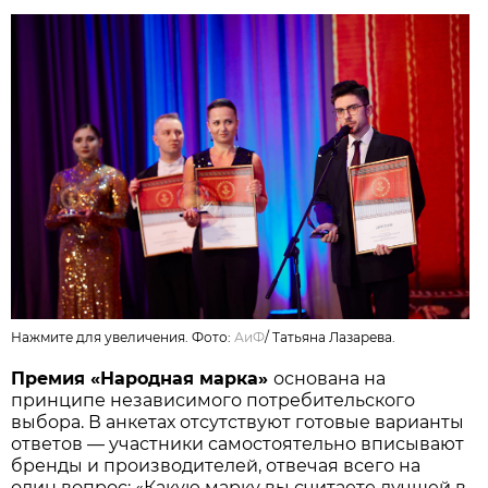
Нажмите для увеличения. Фото:
АиФ
/
Татьяна Лазарева.
Премия «Народная марка»
основана на
принципе независимого потребительского
выбора. В анкетах отсутствуют готовые варианты
ответов — участники самостоятельно вписывают
бренды и производителей, отвечая всего на
один вопрос: «Какую марку вы считаете лучшей в