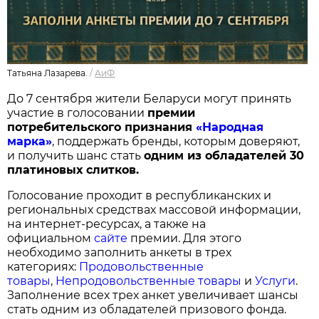
Татьяна Лазарева.
/
АиФ
До 7 сентября жители Беларуси могут принять
участие в голосовании
п
ремии
потребительского признания
«Народная
марка»
, поддержать бренды, которым доверяют,
и получить шанс стать
одним из обладателей 30
платиновых слитков.
Голосование проходит в республиканских и
региональных средствах массовой информации,
на интернет-ресурсах, а также на
официальном
сайте
премии. Для этого
необходимо заполнить анкеты в трех
категориях:
Продовольственные
товары
,
Непродовольственные товары
и
Услуги
.
Заполнение всех трех анкет увеличивает шансы
стать одним из обладателей призового фонда.