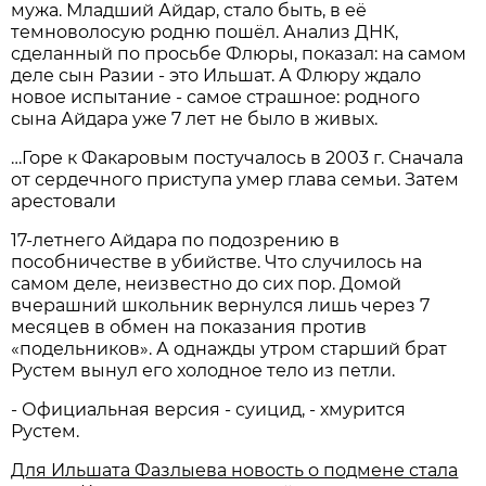
мужа. Младший Айдар, стало быть, в её
темноволосую родню пошёл. Анализ ДНК,
сделанный по просьбе Флюры, показал: на самом
деле сын Разии - это Ильшат. А Флюру ждало
новое испытание - самое страшное: родного
сына Айдара уже 7 лет не было в живых.
…Горе к Факаровым постучалось в 2003 г. Сначала
от сердечного приступа умер глава семьи. Затем
арестовали
17-летнего Айдара по подозрению в
пособничестве в убийстве. Что случилось на
самом деле, неизвестно до сих пор. Домой
вчерашний школьник вернулся лишь через 7
месяцев в обмен на показания против
«подельников». А однажды утром старший брат
Рустем вынул его холодное тело из петли.
- Официальная версия - суицид, - хмурится
Рустем.
Для Ильшата Фазлыева новость о подмене стала