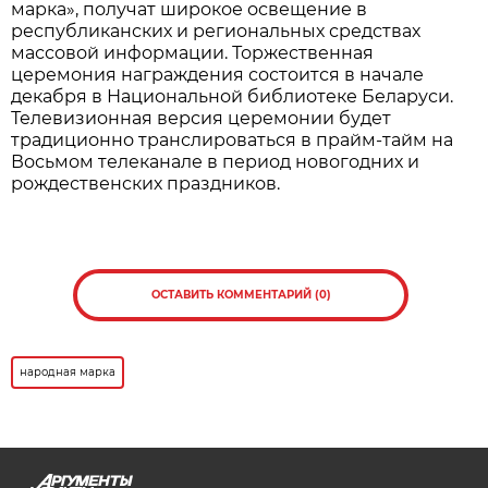
Нажмите для увеличения. Фото:
АиФ
Все участники, корректно заполнившие анкеты,
становятся претендентами на получение одного
из 30 платиновых слитков. Их обладатели будут
определены методом случайного отбора на
заседании наблюдательного совета премии, а
результаты будут опубликованы 16 сентября на
официальном
сайте
.