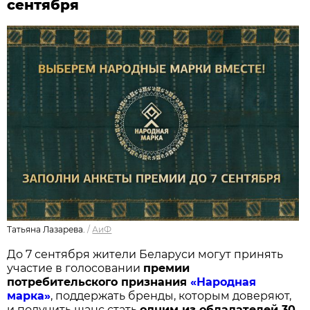
сентября
Татьяна Лазарева.
/
АиФ
До 7 сентября жители Беларуси могут принять
участие в голосовании
п
ремии
потребительского признания
«Народная
марка»
, поддержать бренды, которым доверяют,
и получить шанс стать
одним из обладателей 30