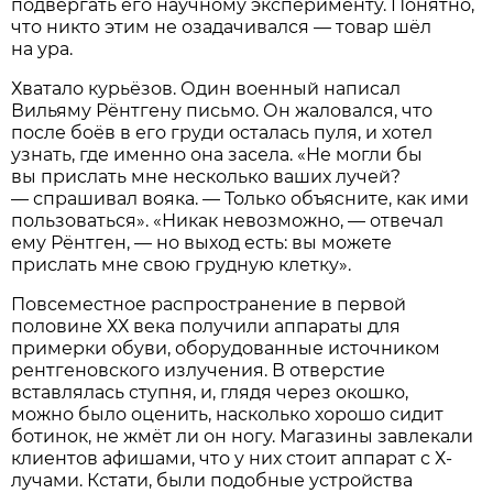
подвергать его научному эксперименту. Понятно,
что никто этим не озадачивался — товар шёл
на ура.
Хватало курьёзов. Один военный написал
Вильяму Рёнтгену письмо. Он жаловался, что
после боёв в его груди осталась пуля, и хотел
узнать, где именно она засела. «Не могли бы
вы прислать мне несколько ваших лучей?
— спрашивал вояка. — Только объясните, как ими
пользоваться». «Никак невозможно, — отвечал
ему Рёнтген, — но выход есть: вы можете
прислать мне свою грудную клетку».
Повсеместное распространение в первой
половине ХХ века получили аппараты для
примерки обуви, оборудованные источником
рентгеновского излучения. В отверстие
вставлялась ступня, и, глядя через окошко,
можно было оценить, насколько хорошо сидит
ботинок, не жмёт ли он ногу. Магазины завлекали
клиентов афишами, что у них стоит аппарат с Х-
лучами. Кстати, были подобные устройства