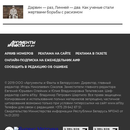
Дарвин — раз, Линней — два. Как ученые стали
жертвами борьбы с расизмом
AIF.BY
АРХИВ НОМЕРОВ
РЕКЛАМА НА САЙТЕ
РЕКЛАМА В ГАЗЕТЕ
ОНЛАЙН-ПОДПИСКА НА ЕЖЕНЕДЕЛЬНИК АИФ
СООБЩИТЬ В РЕДАКЦИЮ ОБ ОШИБКЕ
© 2019 ООО «Аргументы и Факты в Белоруссии». Директор, главный
редактор: Игорь Николаевич Соколов. Заместители главного редактора:
Евгений Юрьевич Олейник и Юлия Владимировна Тельтевская. Шеф-
редактор сайта aif.by: Владимир Петрович Шарпило. Все права защищены.
Копирование и использование полных материалов запрещено, частичное
цитирование возможно только при условии гиперссылки на сайт www.aif.by.
Телефон для связи с редакцией: +375 29 642 67 51.
Свидетельство Министерства информации Республики Беларусь №1040 от
14.01.2010