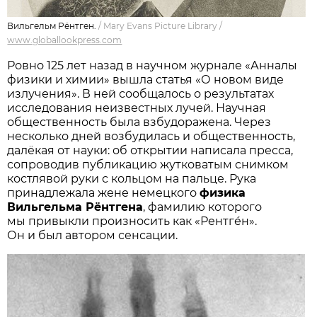
Вильгельм Рёнтген.
/
Mary Evans Picture Library
/
www.globallookpress.com
Ровно 125 лет назад в научном журнале «Анналы
физики и химии» вышла статья «О новом виде
излучения». В ней сообщалось о результатах
исследования неизвестных лучей. Научная
общественность была взбудоражена. Через
несколько дней возбудилась и общественность,
далёкая от науки: об открытии написала пресса,
сопроводив публикацию жутковатым снимком
костлявой руки с кольцом на пальце. Рука
принадлежала жене немецкого
физика
Вильгельма Рёнтгена
, фамилию которого
мы привыкли произносить как «Рентге́н».
Он и был автором сенсации.