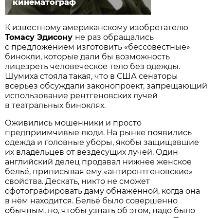
кинематограф
К известному американскому изобретателю
Томасу Эдисону
не раз обращались
с предложением изготовить «бессовестные»
бинокли, которые дали бы возможность
лицезреть человеческое тело без одежды.
Шумиха стояла такая, что в США сенаторы
всерьёз обсуждали законопроект, запрещающий
использование рентгеновских лучей
в театральных биноклях.
Оживились мошенники и просто
предприимчивые люди. На рынке появились
одежда и головные уборы, якобы защищавшие
их владельцев от вездесущих лучей. Один
английский делец продавал нижнее женское
бельё, приписывая ему «антирентгеновские»
свойства. Дескать, никто не сможет
сфотографировать даму обнажённой, когда она
в нём находится. Бельё было совершенно
обычным, но, чтобы узнать об этом, надо было