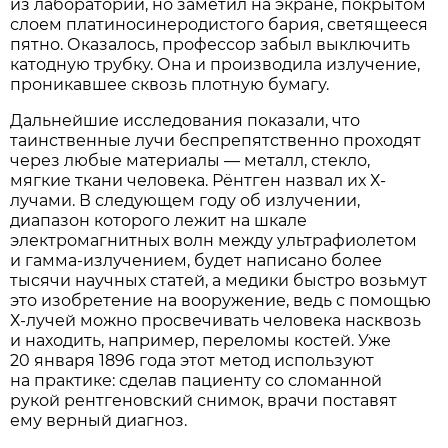
из лаборатории, но заметил на экране, покрытом
слоем платиносинеродистого бария, светящееся
пятно. Оказалось, профессор забыл выключить
катодную трубку. Она и производила излучение,
проникавшее сквозь плотную бумагу.
Дальнейшие исследования показали, что
таинственные лучи беспрепятственно проходят
через любые материалы — металл, стекло,
мягкие ткани человека. Рёнтген назвал их Х-
лучами. В следующем году об излучении,
диапазон которого лежит на шкале
электромагнитных волн между ультрафиолетом
и гамма-излучением, будет написано более
тысячи научных статей, а медики быстро возьмут
это изобретение на вооружение, ведь с помощью
Х-лучей можно просвечивать человека насквозь
и находить, например, переломы костей. Уже
20 января 1896 года этот метод используют
на практике: сделав пациенту со сломанной
рукой рентгеновский снимок, врачи поставят
ему верный диагноз.