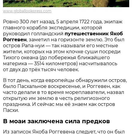
www.globallookpress.com
Ровно 300 лет назад, 5 апреля 1722 года, экипаж
главного корабля экспедиции, которой
руководил голландский
путешественник Якоб
Роггевен
, заметил на горизонте землю. Это был
остров Рапа-нуи — так называли его местные
жители, которых на этом клочке суши посреди
Тихого океана (до побережья ближайшего
материка — 3514 километров) насчитывалось
от двух до трёх тысяч человек.
В тот день, когда европейцы обнаружили остров,
было Пасхальное воскресенье, и Роггевен, как
часто делали в то время мореплаватели, назвал
открытую им землю в честь религиозного
праздника. И сейчас мы её знаем как остров
Пасхи.
В моаи заключена сила предков
Из записок Якоба Роггевена следует, что он был