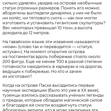
сильно удивлён, увидев на острове необычные
статуи огромных размеров. Понять его можно:
аборигены выглядели дикарями, у них не было
ни колёс, ни тяглового скота — как они могли
изготовить и установить гигантские скульптуры?
Вес некоторых превышал 10 тонн, а высота
доходила до 12 метров.
На гавайском языке эти изваяния называются
«моаи» (слово так и переводится — «статуя,
истукан»). На момент открытия острова
на постаментах вдоль побережья стояло около
200 фигур. Ещё не менее 700 в разной степени
готовности находились в карьерах и на дорогах,
ведущих к побережью. Но кто и зачем
их изготовил?
Когда на острове Пасхи высадились первые
научные экспедиции (было это уже в XX веке),
туземцы взялись рассказывать учёным легенды
о предках, которые обладали магической силой
и благодаря ей смогли воздвигнуть статуи.
Аборигены верили, что в моаи заключена эта