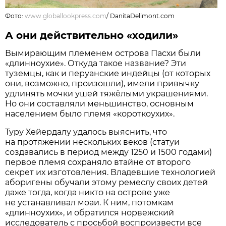
Фото:
www.globallookpress.com
/
DanitaDelimont.com
А они действительно «ходили»
Вымирающим племенем острова Пасхи были
«длинноухие». Откуда такое название? Эти
туземцы, как и перуанские индейцы (от которых
они, возможно, произошли), имели привычку
удлинять мочки ушей тяжёлыми украшениями.
Но они составляли меньшинство, основным
населением было племя «короткоухих».
Туру Хейердалу удалось выяснить, что
на протяжении нескольких веков (статуи
создавались в период между 1250 и 1500 годами)
первое племя сохраняло втайне от второго
секрет их изготовления. Владевшие технологией
аборигены обучали этому ремеслу своих детей
даже тогда, когда никто на острове уже
не устанавливал моаи. К ним, потомкам
«длинноухих», и обратился норвежский
исследователь с просьбой воспроизвести все