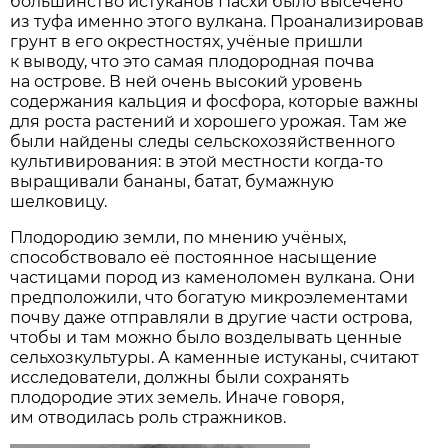
большинство истуканов Пасхи было высечено
из туфа именно этого вулкана. Проанализировав
грунт в его окрестностях, учёные пришли
к выводу, что это самая плодородная почва
на острове. В ней очень высокий уровень
содержания кальция и фосфора, которые важны
для роста растений и хорошего урожая. Там же
были найдены следы сельскохозяйственного
культивирования: в этой местности когда-то
выращивали бананы, батат, бумажную
шелковицу.
Плодородию земли, по мнению учёных,
способствовало её постоянное насыщение
частицами пород из каменоломен вулкана. Они
предположили, что богатую микроэлементами
почву даже отправляли в другие части острова,
чтобы и там можно было возделывать ценные
сельхозкультуры. А каменные истуканы, считают
исследователи, должны были сохранять
плодородие этих земель. Иначе говоря,
им отводилась роль стражников.