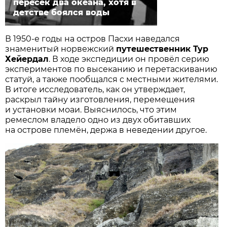
пересёк два океана, хотя в
детстве боялся воды
В 1950-е годы на остров Пасхи наведался
знаменитый норвежский
путешественник Тур
Хейердал
. В ходе экспедиции он провёл серию
экспериментов по высеканию и перетаскиванию
статуй, а также пообщался с местными жителями.
В итоге исследователь, как он утверждает,
раскрыл тайну изготовления, перемещения
и установки моаи. Выяснилось, что этим
ремеслом владело одно из двух обитавших
на острове племён, держа в неведении другое.