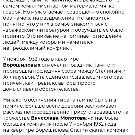
самом комплиментарном материале, мягко
говоря. Но муж отвечает совершенно спокойно,
без намека на раздражение, и становится
понятно, что у них в семье знакомиться с
«вражеской» литературой и обсуждать ее было
принято. Это никак не напоминает отношения
людей, между которыми наметился
непреодолимый конфликт.
7 ноября 1932 года в квартире
Ворошиловых
отмечали праздник. Там-то и
произошла последняя ссора между Сталиным и
Аллилуевой. Эта сцена описывалась много раз,
причем, как правило, авторы просто
домысливали обстоятельства.
Никакого обличения тирана там не было и в
помине. Больше всего доверия заслуживает
рассказ непосредственно присутствовавшего на
торжестве
Вячеслава Молотова
: «У нас была
большая компания после 7 ноября 1932 года
на квартире Ворошилова. Сталин скатал комочек