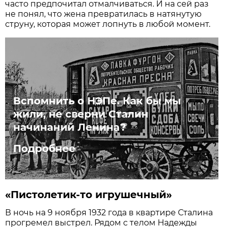
часто предпочитал отмалчиваться. И на сей раз
не понял, что жена превратилась в натянутую
струну, которая может лопнуть в любой момент.
Вспомнить о ­НЭПе. Как бы мы
жили, не сверни Сталин
начинаний Ленина?
Подробнее
«Пистолетик-то игрушечный»
В ночь на 9 ноября 1932 года в квартире Сталина
прогремел выстрел. Рядом с телом Надежды