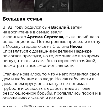
Большая семья
В 1921 году родился сын
Василий
, затем
на воспитание в семью взяли
маленького
Артема Сергеева,
сына погибшего
революционера. Потом родные привезли к отцу
в Москву старшего сына Сталина
Якова
.
Справляться с домашними делами Надежде
помогала прислуга, но те, кто знал ее в то время,
пишут, что она и сама была хорошей хозяйкой,
несмотря на всю эмоциональность.
Сталину нравилось то, что у него появился свой
дом и любящие его люди. Но как себя вести в
домашнем кругу, он зачастую не понимал.
Грубость и резкость, выработанные за годы
революционной борьбы, проявлялись порой и в
отношениях с женой и детьми.
Но когда в 1926 году родилась дочь, которую