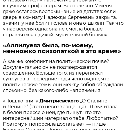
к лучшим профессорам. Бесполезно. У меня
даже осталось воспоминание из детства: если
дверь в комнату Надежды Сергеевны закрыта,
значит, у нее болит голова и она отдыхает. Так что
у нас версия одна: она не смогла больше
справляться с дикой, мучительной болью».
«Аллилуева была, по-моему,
немножко психопаткой в это время»
А как же конфликт на политической почве?
Документально он не подтверждается
совершенно. Больше того, из переписки
супругов в последние годы ясно видно, что
политические темы они между собой обсуждали
спокойно, без какого-либо напряжения.
«Пошлю книгу
Дмитриевского
„О Сталине
и Ленине“ (этого невозвращенца)... Я вычитала
в белой прессе о ней, где пишут, что это
интереснейший материал о тебе. Любопытно?
Поэтому я попросила достать ее», — пишет
Надежда Сталину. Понятно, что речь идет о не