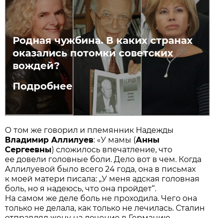
Родная чужбина. В каких странах
оказались потомки советских
вождей?
Подробнее
О том же говорил и племянник Надежды
Владимир Аллилуев
: «У мамы (
Анны
Сергеевны
) сложилось впечатление, что
ее довели головные боли. Дело вот в чем. Когда
Аллилуевой было всего 24 года, она в письмах
к моей матери писала: „У меня адская головная
боль, но я надеюсь, что она пройдет“.
На самом же деле боль не проходила. Чего она
только не делала, как только не лечилась. Сталин
отправлял жену на лечение в Германию