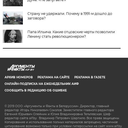
Страну не удержали. Почему в 1991-м дошло до
заговора?
Папа Ильича. Какие отцовские черты позволили
Ленину стать революционером?
AIF.BY
АРХИВ НОМЕРОВ
РЕКЛАМА НА САЙТЕ
РЕКЛАМА В ГАЗЕТЕ
ОНЛАЙН-ПОДПИСКА НА ЕЖЕНЕДЕЛЬНИК АИФ
СООБЩИТЬ В РЕДАКЦИЮ ОБ ОШИБКЕ
© 2019 ООО «Аргументы и Факты в Белоруссии». Директор, главный
редактор: Игорь Николаевич Соколов. Заместители главного редактора:
Евгений Юрьевич Олейник и Юлия Владимировна Тельтевская. Шеф-
редактор сайта aif.by: Владимир Петрович Шарпило. Все права защищены.
Копирование и использование полных материалов запрещено, частичное
цитирование возможно только при условии гиперссылки на сайт www.aif.by.