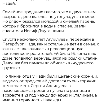
Надей.
Семейное предание гласило, что в двухлетнем
возрасте девочка едва не утонула, упав в море.
Но рядом оказался молодой и смелый парень,
который бросился в воду и спас ее. Звали
спасителя Иосиф Джугашвили.
Спустя несколько лет Аллилуевы переехали в
Петербург. Надя, как и остальные дети в семье, с
юных лет включилась в революционную
деятельность родителей. Ей было 16, когда в их
доме появился вернувшийся из ссылки Сталин.
Девушка без памяти влюбилась в «чудесного
грузина».
По линии отца у Нади были цыганские корни, и,
видимо, от предков ей достался очень горячий
темперамент. Сергея Аллилуева в
намечавшемся романе пугала не разница в
возрасте в 21 год между дочерью и Сталиным, а
именно горячность Надежды.