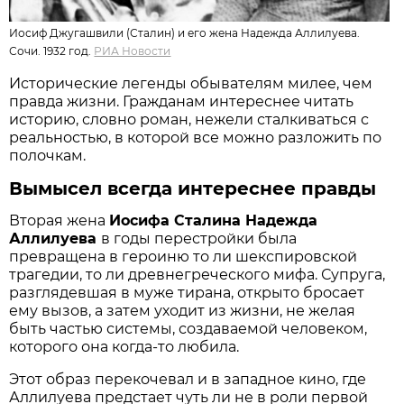
Иосиф Джугашвили (Сталин) и его жена Надежда Аллилуева.
Сочи. 1932 год.
РИА Новости
Исторические легенды обывателям милее, чем
правда жизни. Гражданам интереснее читать
историю, словно роман, нежели сталкиваться с
реальностью, в которой все можно разложить по
полочкам.
Вымысел всегда интереснее правды
Вторая жена
Иосифа Сталина Надежда
Аллилуева
в годы перестройки была
превращена в героиню то ли шекспировской
трагедии, то ли древнегреческого мифа. Супруга,
разглядевшая в муже тирана, открыто бросает
ему вызов, а затем уходит из жизни, не желая
быть частью системы, создаваемой человеком,
которого она когда-то любила.
Этот образ перекочевал и в западное кино, где
Аллилуева предстает чуть ли не в роли первой