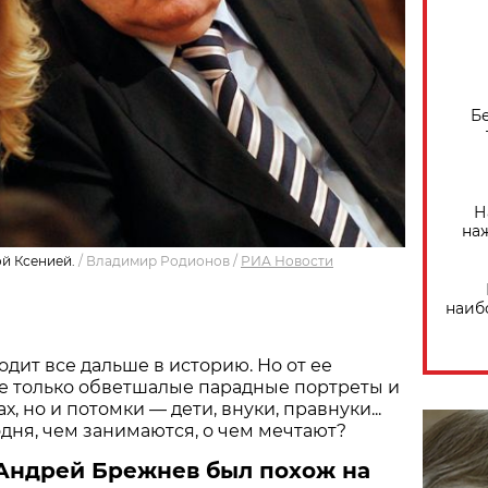
Б
Н
на
ой Ксенией.
/
Владимир Родионов
/
РИА Новости
наиб
одит все дальше в историю. Но от ее
е только обветшалые парадные портреты и
х, но и потомки — дети, внуки, правнуки...
одня, чем занимаются, о чем мечтают?
 Андрей Брежнев был похож на