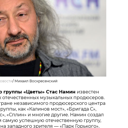
овости
/
Михаил Воскресенский
р группы «Цветы» Стас Намин
известен
х отечественных музыкальных продюсеров.
стране независимого продюсерского центра
уппы, как «Калинов мост», «Бригада С»,
», «Сплин» и многие другие. Намин создал
и самую успешную отечественную группу,
а западного зрителя — «Парк Горького».