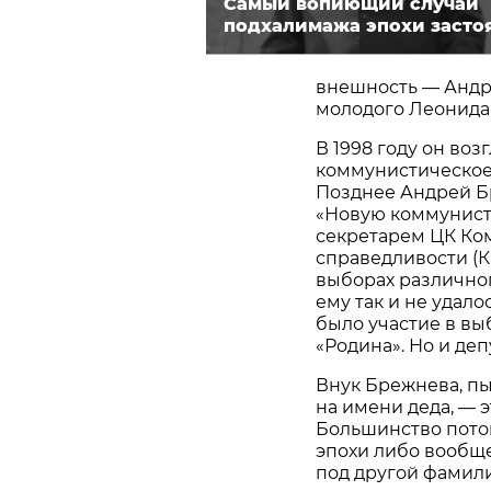
Самый вопиющий случай
подхалимажа эпохи засто
внешность — Андр
молодого Леонида
В 1998 году он во
коммунистическое
Позднее Андрей Б
«Новую коммунисти
секретарем ЦК Ко
справедливости (К
выборах различног
ему так и не удал
было участие в выб
«Родина». Но и де
Внук Брежнева, п
на имени деда, — 
Большинство пото
эпохи либо вообще
под другой фамил