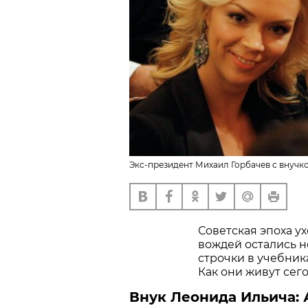
Экс-президент Михаил Горбачев с внучк
Советская эпоха ух
вождей остались н
строчки в учебника
Как они живут сег
Внук Леонида Ильича: