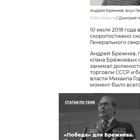
Андрей Брежнев, внук Г
РИА Новости
/
Дмитрий Ч
10 июля 2018 года
скоропостижно ск
Генерального сек
Андрей Брежнев, 
клана Брежневых с 
занимал должност
торговли СССР и б
власти Михаила Гор
момент было всего 
СТАТЬЯ ПО ТЕМЕ
«Победа» для Брежнева.