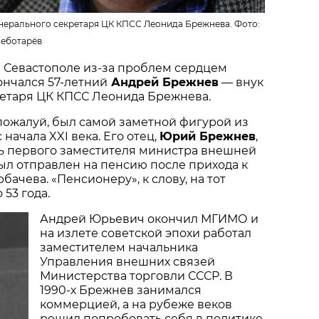
енерального секретаря ЦК КПСС Леонида Брежнева. Фото:
еботарёв
 в Севастополе из-за проблем сердцем
ончался 57-летний
Андрей Брежнев
— внук
ретаря ЦК КПСС Леонида Брежнева.
пожалуй, был самой заметной фигурой из
начала XXI века. Его отец,
Юрий Брежнев
,
ь первого заместителя министра внешней
ыл отправлен на пенсию после прихода к
бачева. «Пенсионеру», к слову, на тот
53 года.
Андрей Юрьевич окончил МГИМО и
на излете советской эпохи работал
заместителем начальника
Управления внешних связей
Министерства торговли СССР. В
1990-х Брежнев занимался
коммерцией, а на рубеже веков
решил попробовать себя в политике,