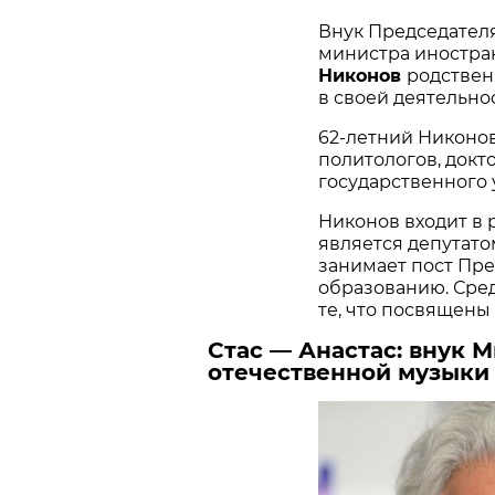
Внук Председател
министра иностра
Никонов
родствен
в своей деятельнос
62-летний Никонов
политологов, докт
государственного 
Никонов входит в 
является депутато
занимает пост Пре
образованию. Сред
те, что посвящены
Стас — Анастас: внук 
отечественной музыки