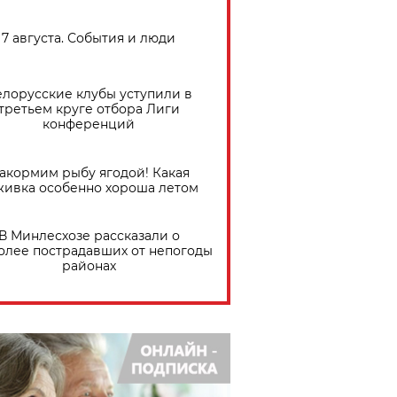
7 августа. События и люди
елорусские клубы уступили в
третьем круге отбора Лиги
конференций
акормим рыбу ягодой! Какая
живка особенно хороша летом
В Минлесхозе рассказали о
олее пострадавших от непогоды
районах