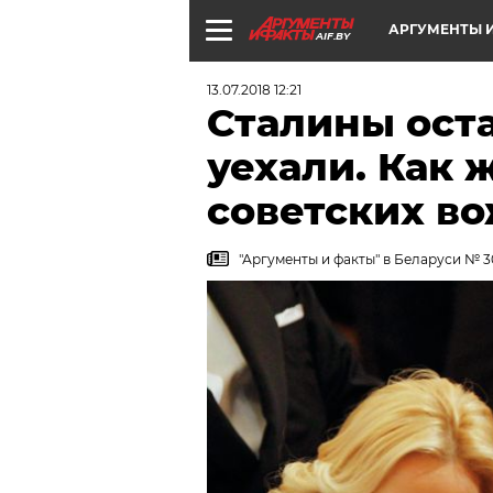
АРГУМЕНТЫ И
AIF.BY
13.07.2018 12:21
Сталины ост
уехали. Как 
советских в
"Аргументы и факты" в Беларуси № 30