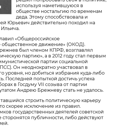
используя наметившуюся в
я
обществе ностальгию по временам
деда. Этому способствовала и
ей Юрьевич действительно походил на
 Ильича.
зглавил «Общероссийское
 общественное движение» (ОКОД).
режнев был членом КПРФ, возглавлял
ческую партию», а в 2012 году стал первым
ммунистической партии социальной
ПСС). Он неоднократно участвовал в
о уровня, но добиться избрания куда-либо
ось. Последней попыткой достичь успеха
орах в Госдуму VII созыва от партии
путатом Андрею Брежневу стать не удалось.
ытавшийся строить политическую карьеру
это скорее исключение из правил.
мков государственных деятелей советской
 сторонятся публичности, либо действуют
ией.