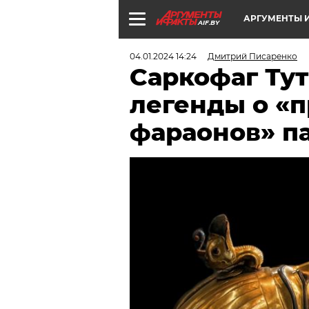
АРГУМЕНТЫ И
AIF.BY
04.01.2024 14:24
Дмитрий Писаренко
Саркофаг Ту
легенды о «
фараонов» па