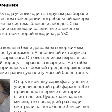
омания
923 года учёные один за другим разбирали
В тесном помещении погребальной камеры
жная система блоков и лебёдок. С их
и и извлекали различные элементы
а которых порой доходила до 750
его коллеги были довольны содержимым
оя Тутанхамона. А вершиной их триумфа
 саркофага. Он был целиком вырезан из
 породы — красного кварцита. Но чтобы
, пришлось с огромной предосторожностью
ами гранитную плиту массой более тонны.
Открыв крышку саркофага, учёные
увидели золотой гроб фараона. Это
произошло впервые в истории
египтологии. Дух захватывало от
мысли, что последний раз люди
смотрели на него более 3 тысяч лет
назад.