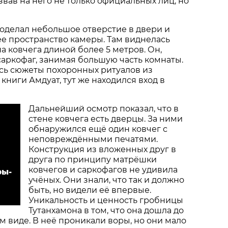
звав на него не только официальных лиц, но
оделал небольшое отверстие в двери и
е пространство камеры. Там виднелась
а ковчега длиной более 5 метров. Он,
саркофаг, занимая большую часть комнаты.
сь сюжеты похоронных ритуалов из
книги Амдуат, тут же находился вход в
Дальнейший осмотр показал, что в
стене ковчега есть дверцы. За ними
обнаружился ещё один ковчег с
неповреждёнными печатями.
Конструкция из вложенных друг в
друга по принципу матрёшки
ковчегов и саркофагов не удивила
ры-
учёных. Они знали, что так и должно
быть, но видели её впервые.
Уникальность и ценность гробницы
Тутанхамона в том, что она дошла до
м виде. В неё проникали воры, но они мало