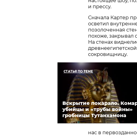
настоящее шоу, по
и прессу.
Сначала Картер пр
осветил внутренне
позолоченная стен
похоже, закрывал 
На стенах виднели
древнеегипетской 
сокровищницу.
СТАТЬЯ ПО ТЕМЕ
Вскрытие покарало. Кома
убийцы и «трубы войны»
гробницы Тутанхамона
нас в первозданно