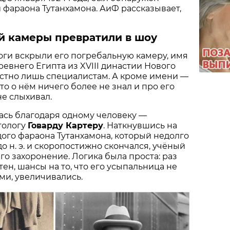
 фараона Тутанхамона. АиФ рассказывает,
й камеры превратили в шоу
логи вскрыли его погребальную камеру, имя
ревнего Египта из XVIII династии Нового
стно лишь специалистам. А кроме имени —
кто о нём ничего более не знал и про его
е слыхивал.
ась благодаря одному человеку —
тологу
Говарду Картеру
. Наткнувшись на
ого фараона Тутанхамона, который недолго
до н. э. и скоропостижно скончался, учёный
го захоронение. Логика была проста: раз
ен, шансы на то, что его усыпальница не
ми, увеличивались.