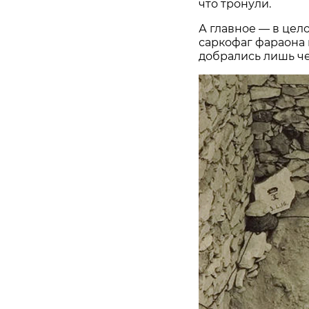
что тронули.
А главное — в цело
саркофаг фараона и
добрались лишь че