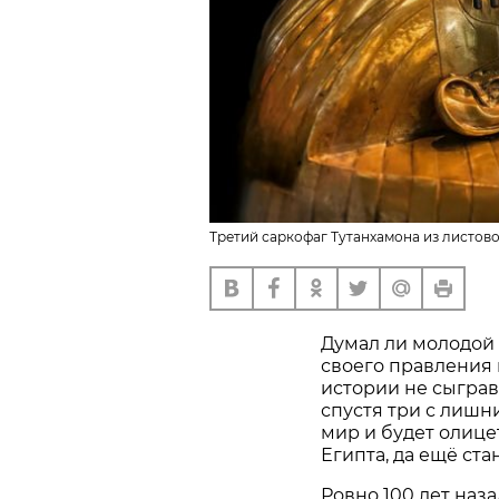
Третий саркофаг Тутанхамона из листово
Думал ли молодой 
своего правления 
истории не сыграв
спустя три с лишн
мир и будет олиц
Египта, да ещё ст
Ровно 100 лет наза