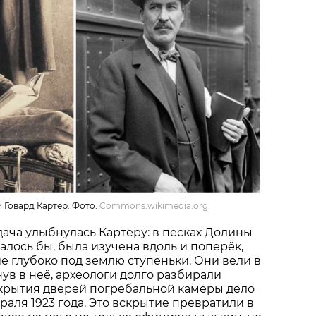
и Говард Картер. Фото:
Commons.wikimedia.org
удача улыбнулась Картеру: в песках Долины
залось бы, была изучена вдоль и поперёк,
 глубоко под землю ступеньки. Они вели в
ув в неё, археологи долго разбирали
скрытия дверей погребальной камеры дело
раля 1923 года. Это вскрытие превратили в