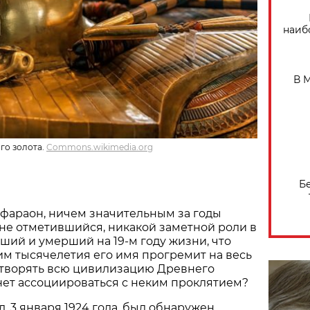
наиб
В 
го золота.
Commons.wikimedia.org
Б
фараон, ничем значительным за годы
не отметившийся, никакой заметной роли в
ший и умерший на 19-м году жизни, что
им тысячелетия его имя прогремит на весь
етворять всю цивилизацию Древнего
анет ассоциироваться с неким проклятием?
д, 3 января 1924 года, был обнаружен