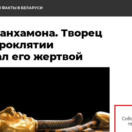
 ФАКТЫ В БЕЛАРУСИ
танхамона. Творец
проклятии
л его жертвой
Собо
т