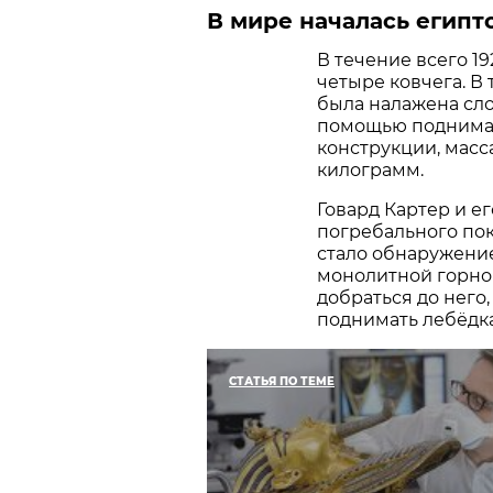
В мире началась египт
В течение всего 1
четыре ковчега. 
была налажена сло
помощью поднимал
конструкции, масс
килограмм.
Говард Картер и 
погребального пок
стало обнаружение
монолитной горной
добраться до него
поднимать лебёдк
СТАТЬЯ ПО ТЕМЕ