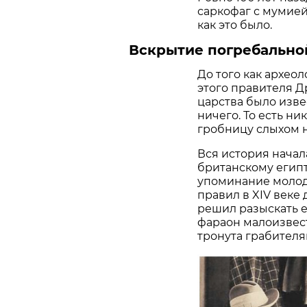
саркофаг с мумией
как это было.
Вскрытие погребально
До того как архео
этого правителя Д
царства было изве
ничего. То есть ни
гробницу слыхом н
Вся история начал
британскому егип
упоминание молод
правил в XIV веке 
решил разыскать е
фараон малоизвест
тронута грабителя