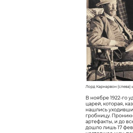
Лорд Карнарвон (слева) 
В ноябре 1922-го 
царей, которая, ка
нашлись уходившие
гробницу. Проникн
артефакты, и до в
дошло лишь 17 фев