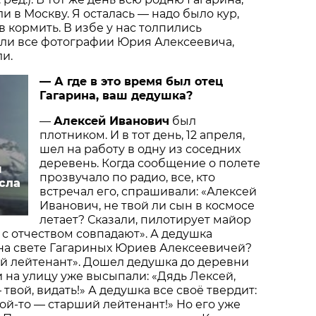
и в Москву. Я осталась — надо было кур,
в кормить. В избе у нас толпились
али все фотографии Юрия Алексеевича,
ли.
— А где в это время был отец
Гагарина, ваш дедушка?
—
Алексей Иванович
был
плотником. И в тот день, 12 апреля,
шел на работу в одну из соседних
деревень. Когда сообщение о полете
и
прозвучало по радио, все, кто
сла
встречал его, спрашивали: «Алексей
Иванович, не твой ли сын в космосе
летает? Сказали, пилотирует майор
 с отчеством совпадают». А дедушка
 на свете Гагариных Юриев Алексеевичей?
й лейтенант». Дошел дедушка до деревни
 на улицу уже высыпали: «Дядь Лексей,
твой, видать!» А дедушка все своё твердит:
ой-то — старший лейтенант!» Но его уже