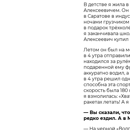
В детстве я жила 
Алексеевичем. Он 
в Саратове в инду
ночами грузчиком 
в подарок трёхколё
я заканчивала шко
Алексеевич купил 
Летом он был на м
в 4 утра отправили
находился за рулё
подаренной ему ф
аккуратно водил, 
в 4 утра решил одн
способна эта спор
скорость была 180 
я взмолилась: «Хва
ракетах летать! А я
— Вы сказали, чт
редко ездил. А в
— На черной «Волг