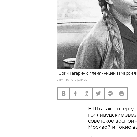
Юрий Гагарин с племянницей Тамарой Ф
личного архива
В Штатах в очеред
голливудские звёзд
советское воспри
Москвой и Токио вы