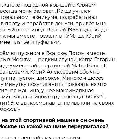
в Гжатске под одной крышей с Юрием
всегда меня баловал. Когда учился
стриальном техникуме, подрабатывал
в порту и, заработав деньги, привёз мне
сный велосипед. Весной 1966 года, когда
лу, мы вместе поехали в ГУМ, где Юрий
мне платье и туфельки.
оём выпускном в Гжатске. Потом вместе
сь в Москву — редкий случай, когда Гагарин
м двухместной спортивной Matra Bonnet,
ранцузами. Юрий Алексеевич обычно
а тут на пустом широком Минском шоссе
у минутку похулиганить, показать, на что
тивная машина, у нее максимальная
км/ч. Когда спидометр дошел до 160 км/ч,
тит! Это вы, космонавты, привыкли на своих
 боюсь!»
о на этой спортивной машине он очень
 Москве на какой машине передвигался?
е», подаренной ему советским