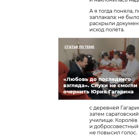
А я тогда поняла, 
заплакала: не был
раскрыли докумен
исход полёта.
СТАТЬЯ ПО ТЕМЕ
«Любовь до последнего
взгляда». Слухи не смогли
очернить Юрия Гагарина
с деревней Гагар
затем саратовский
училище. Королёв 
и добросовестный»
не повысил голос.