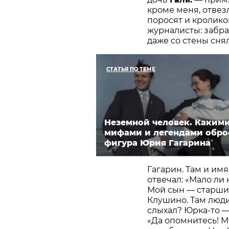
кроме меня, отвезл
поросят и кролико
журналисты: забр
даже со стены сня
СТАТЬЯ ПО ТЕМЕ
Неземной человек. Каким
мифами и легендами обро
фигура Юрия Гагарина
Гагарин. Там и имя
отвечал: «Мало ли
Мой сын — старши
Клушино. Там люди
слыхал? Юрка-то — 
«Да опомнитесь! М