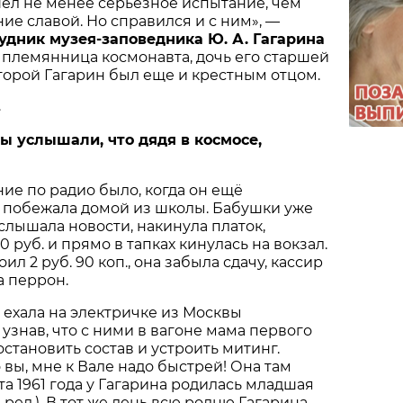
ёл не менее серьёзное испытание, чем
ие славой. Но справился и с ним», —
удник музея-заповедника Ю. А. Гагарина
, племянница космонавта, дочь его старшей
оторой Гагарин был еще и крестным отцом.
»
ы услышали, что дядя в космосе,
ие по радио было, когда он ещё
 побежала домой из школы. Бабушки уже
услышала новости, накинула платок,
10 руб. и прямо в тапках кинулась на вокзал.
ил 2 руб. 90 коп., она забыла сдачу, кассир
а перрон.
 ехала на электричке из Москвы
 узнав, что с ними в вагоне мама первого
остановить состав и устроить митинг.
о вы, мне к Вале надо быстрей! Она там
та 1961 года у Гагарина родилась младшая
ред.). В тот же день всю родню Гагарина,