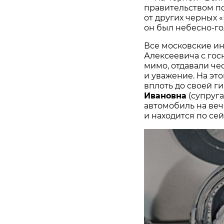
правительством по
от других черных 
он был небесно-г
Все московские и
Алексеевича с гос
мимо, отдавали че
и уважение. На эт
вплоть до своей ги
Ивановна
(супруга
автомобиль на веч
и находится по сей