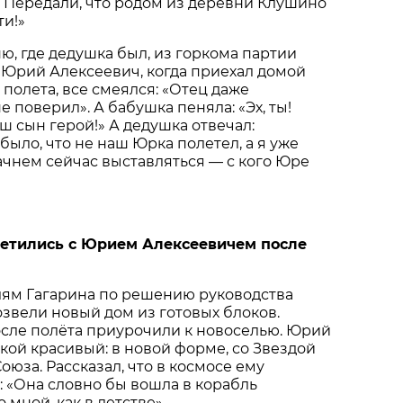
 Передали, что родом из деревни Клушино
и!»
ню, где дедушка был, из горкома партии
 Юрий Алексеевич, когда приехал домой
 полета, все смеялся: «Отец даже
 поверил». А бабушка пеняла: «Эх, ты!
ш сын герой!» А дедушка отвечал:
 было, что не наш Юрка полетел, а я уже
чнем сейчас выставляться — с кого Юре
ретились с Юрием Алексеевичем после
лям Гагарина по решению руководства
озвели новый дом из готовых блоков.
осле полёта приурочили к новоселью. Юрий
кой красивый: в новой форме, со Звездой
оюза. Рассказал, что в космосе ему
 «Она словно бы вошла в корабль
 мной, как в детстве».