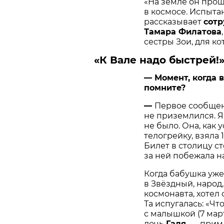
«На земле он прош
в космосе. Испытан
рассказывает
сотр
Тамара Филатова
сестры Зои, для к
«К Вале надо быстрей!
— Момент, когда в
помните?
—
Первое сообщен
не приземлился. Я
не было. Она, как 
телогрейку, взяла 
Билет в столицу сто
за ней побежала н
Когда бабушка уже
в Звёздный, народ,
космонавта, хотел 
Та испугалась: «Чт
с малышкой (7 мар
дочь
Галя.
— прим. 