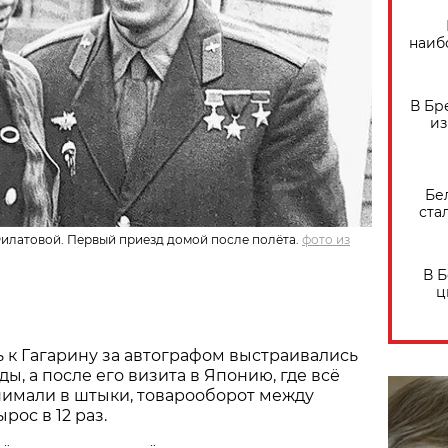
наиб
В Бр
из
Бе
ста
илатовой. Первый приезд домой после полёта.
фото из
В 
ц
ь к Гагарину за автографом выстраивались
ы, а после его визита в Японию, где всё
нимали в штыки, товарооборот между
рос в 12 раз.