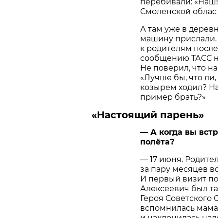
перебивали: «Наш!
Смоленской област
А там уже в дерев
машину прислали.
к родителям после
сообщению ТАСС не
Не поверил, что на
«Лучше бы, что ли,
козырем ходил? На
пример брать?»
«Настоящий парень»
— А когда вы вст
полёта?
— 17 июня. Родите
за пару месяцев в
И первый визит п
Алексеевич был та
Героя Советского С
вспомнилась мама:
и наклонилась надо