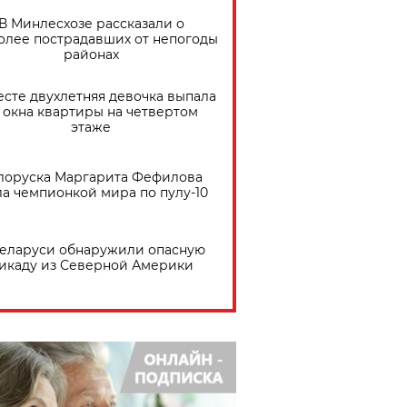
В Минлесхозе рассказали о
олее пострадавших от непогоды
районах
есте двухлетняя девочка выпала
 окна квартиры на четвертом
этаже
лоруска Маргарита Фефилова
ла чемпионкой мира по пулу-10
Беларуси обнаружили опасную
икаду из Северной Америки