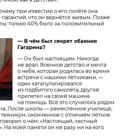
почему при известии о его полёте она
о гарантий, что он вернётся живым. Позже
ты: только 40% было за положительный
— В чём был секрет обаяния
Гагарина?
— Он был настоящим. Никогда
не врал. Военное детство и мечта
о небе, которая родилась во время
встречи с нашими лётчиками, —
один катапультировался
из подбитого самолёта, другой
прилетел на своей машине
на помощь. Всё это случилось рядом
ина. После школы — ремесленное училище,
 техникум, оконченное с отличием лётное
говорил о нём: «Настоящий, честный
. На моей памяти он ни разу ни на кого