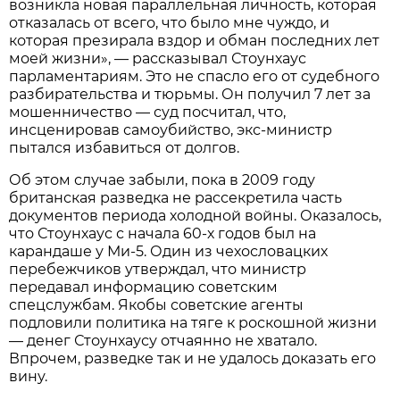
возникла новая параллельная личность, которая
отказалась от всего, что было мне чуждо, и
которая презирала вздор и обман последних лет
моей жизни», — рассказывал Стоунхаус
парламентариям. Это не спасло его от судебного
разбирательства и тюрьмы. Он получил 7 лет за
мошенничество — суд посчитал, что,
инсценировав самоубийство, экс-министр
пытался избавиться от долгов.
Об этом случае забыли, пока в 2009 году
британская разведка не рассекретила часть
документов периода холодной войны. Оказалось,
что Стоунхаус с начала 60-х годов был на
карандаше у Ми-5. Один из чехословацких
перебежчиков утверждал, что министр
передавал информацию советским
спецслужбам. Якобы советские агенты
подловили политика на тяге к роскошной жизни
— денег Стоунхаусу отчаянно не хватало.
Впрочем, разведке так и не удалось доказать его
вину.