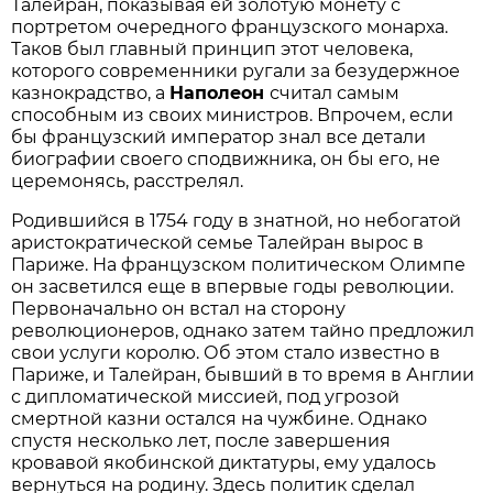
Талейран, показывая ей золотую монету с
портретом очередного французского монарха.
Таков был главный принцип этот человека,
которого современники ругали за безудержное
казнокрадство, а
Наполеон
считал самым
способным из своих министров. Впрочем, если
бы французский император знал все детали
биографии своего сподвижника, он бы его, не
церемонясь, расстрелял.
Родившийся в 1754 году в знатной, но небогатой
аристократической семье Талейран вырос в
Париже. На французском политическом Олимпе
он засветился еще в впервые годы революции.
Первоначально он встал на сторону
революционеров, однако затем тайно предложил
свои услуги королю. Об этом стало известно в
Париже, и Талейран, бывший в то время в Англии
с дипломатической миссией, под угрозой
смертной казни остался на чужбине. Однако
спустя несколько лет, после завершения
кровавой якобинской диктатуры, ему удалось
вернуться на родину. Здесь политик сделал