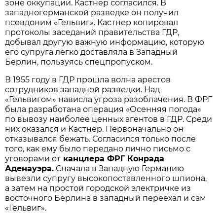
зоне оккупации. Кастнер согласился. В
западногерманской разведке он получил
псевдоним «Гельвиг». Кастнер копировал
протоколы заседаний правительства ГДР,
добывал другую важную информацию, которую
его супруга легко доставляла в Западный
Берлин, пользуясь спецпропуском.
В 1955 году в ГДР прошла волна арестов
сотрудников западной разведки. Над
«Гельвигом» нависла угроза разоблачения. В ФРГ
была разработана операция «Осенняя погода»
по вывозу наиболее ценных агентов в ГДР. Среди
них оказался и Кастнер. Первоначально он
отказывался бежать. Согласился только после
того, как ему было передано лично письмо с
уговорами от
канцлера ФРГ Конрада
Аденауэра.
Сначала в Западную Германию
вывезли супругу высокопоставленного шпиона,
а затем на простой городской электричке из
восточного Берлина в западный переехал и сам
«Гельвиг».