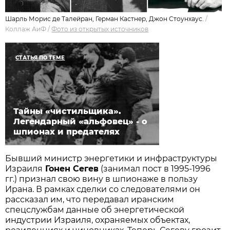
Шарль Морис де Талейран, Герман Кастнер, Джон Стоунхаус.
/
Коллаж АиФ
/
Фото из открытых источников
СТАТЬЯ ПО ТЕМЕ
Тайны «чистильщика».
Легендарный «альфовец» - о
шпионах и предателях
Бывший министр энергетики и инфраструктуры
Израиля
Гонен Сегев
(занимал пост в 1995-1996
гг.) признал свою вину в шпионаже в пользу
Ирана. В рамках сделки со следователями он
рассказал им, что передавал иранским
спецслужбам данные об энергетической
индустрии Израиля, охраняемых объектах,