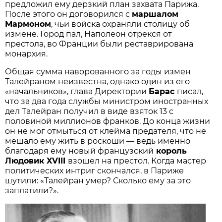
предложил ему дерзкий план захвата Парижа.
После этого он договорился с
маршалом
Мармоном
, чьи войска охраняли столицу об
измене. Город пал, Наполеон отрекся от
престола, во Франции были реставрирована
монархия.
Общая сумма наворованного за годы измен
Талейраном неизвестна, однако один из его
«начальников», глава Директории
Барас
писал,
что за два года службы министром иностранных
дел Талейран получил в виде взяток 13 с
половиной миллионов франков. До конца жизни
он не мог отмыться от клейма предателя, что не
мешало ему жить в роскоши — ведь именно
благодаря ему новый французский
король
Людовик XVIII
взошел на престол. Когда мастер
политических интриг скончался, в Париже
шутили: «Талейран умер? Сколько ему за это
заплатили?».