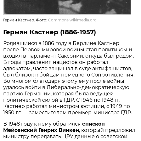
Герман Кастнер. Фото:
Commons.wikimedia.org
Герман Кастнер (1886-1957)
Родившийся в 1886 году в Берлине Кастнер
после Первой мировой войны стал политиком и
входил в парламент Саксонии, откуда был родом.
В годы правления нацистов он работал
адвокатом, часто защищал в суде антифашистов,
был близок к бойцам немецкого Сопротивления.
Во многом благодаря этому ему после войны
удалось войти в Либерально-демократическую
партию Германии, которая была ведущей
политической силой в ГДР. С 1946 по 1948 гг.
Кастнер работал министром юстиции, с 1949 по
1950 гг. — заместителем премьер-министра ГДР.
В 1948 году к нему обратился
епископ
Мейсенский Генрих Винкен
, который предложил
министру передавать ЦРУ данные о советской