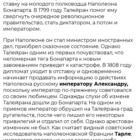
ставку на молодого полководца Наполеона
Бонапарта. В 1799 году Талейран помог ему
свергнуть очередное революционное
правительство, стать диктатором, а потом и
императором.
При Наполеоне он стал министром иностранных
дел, приобрел сказочное состояние. Однако
Талейран одним из первых почувствовал, что
непомерная тяга Бонапарта к новым
завоеваниям приведет к катастрофе. В 1808 году
дипломат уходит в отставку и одновременно
начинает продавать информацию о действиях
Наполеона русскому
императору Александру,
поскольку император по-прежнему советовался
со своим любимцем. Однажды слухи об измене
Талейрана дошли до Бонапарта. На одном из
приемов император обрушил на Талейрана град
ругательств, после чего лишил его некоторых
привилегий и отдалил от себя. Однако арестован
изменник не был. Как считает видный советский
исследователь наполеоновской Франции
Тарле
,