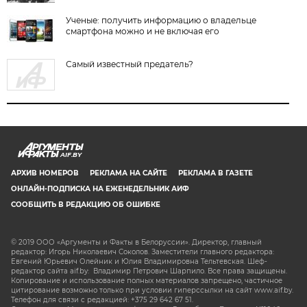
Ученые: получить информацию о владельце
смартфона можно и не включая его
Самый известный предатель?
AIF.BY
АРХИВ НОМЕРОВ
РЕКЛАМА НА САЙТЕ
РЕКЛАМА В ГАЗЕТЕ
ОНЛАЙН-ПОДПИСКА НА ЕЖЕНЕДЕЛЬНИК АИФ
СООБЩИТЬ В РЕДАКЦИЮ ОБ ОШИБКЕ
© 2019 ООО «Аргументы и Факты в Белоруссии». Директор, главный
редактор: Игорь Николаевич Соколов. Заместители главного редактора:
Евгений Юрьевич Олейник и Юлия Владимировна Тельтевская. Шеф-
редактор сайта aif.by: Владимир Петрович Шарпило. Все права защищены.
Копирование и использование полных материалов запрещено, частичное
цитирование возможно только при условии гиперссылки на сайт www.aif.by.
Телефон для связи с редакцией: +375 29 642 67 51.