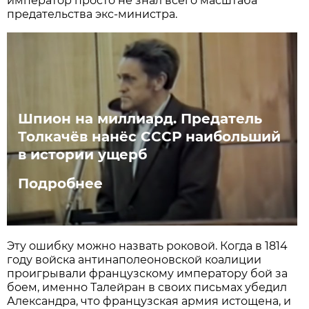
император просто не знал всего масштаба
предательства экс-министра.
Шпион на миллиард. Предатель
Толкачёв нанёс СССР наибольший
в истории ущерб
Подробнее
Эту ошибку можно назвать роковой. Когда в 1814
году войска антинаполеоновской коалиции
проигрывали французскому императору бой за
боем, именно Талейран в своих письмах убедил
Александра, что французская армия истощена, и