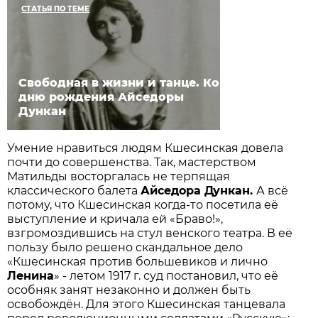
СТАТЬЯ ПО ТЕМЕ
Свободная в жизни и танце. Ко
дню рождения Айседоры
Дункан
Умение нравиться людям Кшесинская довела
почти до совершенства. Так, мастерством
Матильды восторгалась не терпящая
классического балета
Айседора Дункан.
А всё
потому, что Кшесинская когда-то посетила её
выступление и кричала ей «Браво!»,
взгромоздившись на стул венского театра. В её
пользу было решено скандальное дело
«Кшесинская против большевиков и лично
Ленина
» - летом 1917 г. суд постановил, что её
особняк занят незаконно и должен быть
освобождён. Для этого Кшесинская танцевала