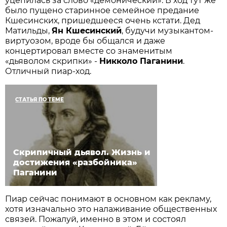
уцепилась за слово «демонический». В ход тут же
было пущено старинное семейное предание
Кшесинских, пришедшееся очень кстати. Дед
Матильды,
Ян Кшесинский
, будучи музыкантом-
виртуозом, вроде бы общался и даже
концертировал вместе со знаменитым
«дьяволом скрипки» -
Никколо Паганини
.
Отличный пиар-ход.
СТАТЬЯ ПО ТЕМЕ
Скрипичный дьявол. Жизнь и
достижения «разбойника»
Паганини
Пиар сейчас понимают в основном как рекламу,
хотя изначально это налаживание общественных
связей. Пожалуй, именно в этом и состоял