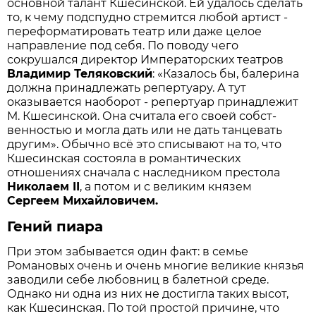
основной талант Кшесинской. Ей удалось сделать
то, к чему подспудно стремится любой артист -
переформатировать театр или даже целое
направление под себя. По поводу чего
сокрушался директор Императорских театров
Владимир Теляковский
: «Казалось бы, балерина
должна принадлежать репертуару. А тут
оказывается наоборот - репертуар принадлежит
М. Кшесинской. Она считала его своей собст­
венностью и могла дать или не дать танцевать
другим». Обычно всё это списывают на то, что
Кшесинская состояла в романтических
отношениях сначала с наследником престола
Николаем II
, а потом и с великим князем
Сергеем Михайловичем.
Гений пиара
При этом забывается один факт: в семье
Романовых очень и очень многие великие князья
заводили себе любовниц в балетной среде.
Однако ни одна из них не достигла таких высот,
как Кшесинская. По той простой причине, что