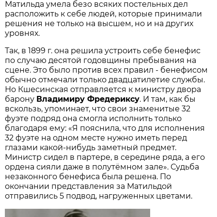
Матильда умела безо всяких постельных дел
расположить к себе людей, которые принимали
решения не только на высшем, но и на других
уровнях.
Так, в 1899 г. она решила уст­роить себе бенефис
по случаю десятой годовщины пребывания на
сцене. Это было против всех правил - бенефисом
обычно отмечали только двадцатилетие службы.
Но Кшесинская отправляется к министру двора
барону
Владимиру Фредериксу
. И там, как бы
вскользь, упоминает, что свои знаменитые 32
фуэте подряд она смогла исполнить только
благодаря ему: «Я пояснила, что для исполнения
32 фуэте на одном месте нужно иметь перед
глазами какой-нибудь заметный предмет.
Министр сидел в партере, в середине ряда, а его
ордена сияли даже в полутёмном зале». Судьба
незаконного бенефиса была решена. По
окончании представления за Матильдой
отправились 5 подвод, нагруженных цветами.