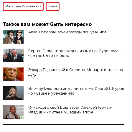
Матильда Кшесинская
балет
Также вам может быть интересно
Акулы с пером: зачем звезды пишут книги
Сергей Гармаш: однажды жизнь у нас будет лучше,
чем где бы то ни было
Эдвард Радзинский о Сталине, Моцарте и тоске по
духу
«Между быдлом и интеллигентом». Сергей Шнуров
- о музыке и убеждениях
«У каждого свой Довлатов». Алексей Герман-
младший - о стае и ушедшей эпохе