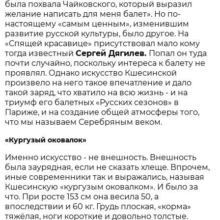
была похвала Чайковского, который выразил
желание написать для меня балет». Но по-
настоящему «самым ценным», изменившим
развитие русской культуры, было другое. На
«Спящей красавице» присутствовал мало кому
тогда известный
Сергей Дягилев.
Попал он туда
почти случайно, поскольку интереса к балету не
проявлял. Однако искусство Кшесинской
произвело на него такое впечатление и дало
такой заряд, что хватило на всю жизнь - и на
триумф его балетных «Русских сезонов» в
Париже, и на создание общей атмосферы того,
что мы называем Серебряным веком.
«Кургузый оковалок»
Именно искусство - не внешность. Внешность
была заурядная, если не сказать хлеще. Впрочем,
иные современники так и выражались, называя
Кшесинскую «кургузым оковалком». И было за
что. При росте 153 см она весила 50, а
впоследствии и 60 кг. Грудь плоская, «корма»
тяжёлая, ноги короткие и довольно толстые.