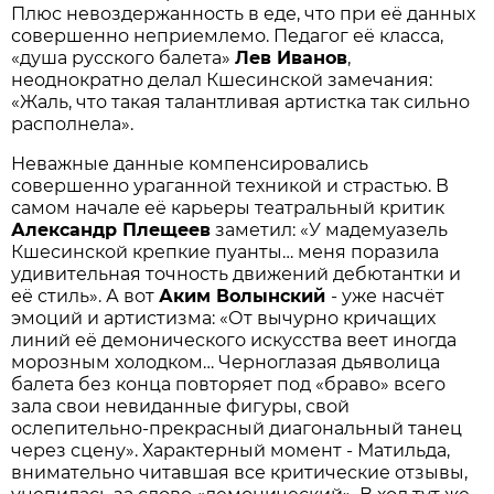
Плюс невоздержанность в еде, что при её данных
совершенно неприемлемо. Педагог её класса,
«душа русского балета»
Лев Иванов
,
неоднократно делал Кшесинской замечания:
«Жаль, что такая талантливая артистка так сильно
располнела».
Неважные данные компенсировались
совершенно ураганной техникой и страстью. В
самом начале её карьеры теа­тральный критик
Александр Плещеев
заметил: «У мадемуазель
Кшесинской крепкие пуанты… меня поразила
удивительная точность движений дебютантки и
её стиль». А вот
Аким Волынский
- уже насчёт
эмоций и артистизма: «От вычурно кричащих
линий её демонического искусства веет иногда
морозным холодком… Черно­глазая дьяволица
балета без конца повторяет под «браво» всего
зала свои невиданные фигуры, свой
ослепительно-прекрасный диагональный танец
через сцену». Характерный момент - Матильда,
внимательно читавшая все критические отзывы,