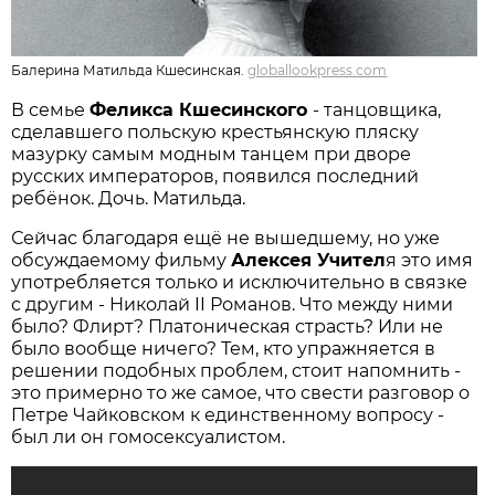
Балерина Матильда Кшесинская.
globallookpress.com
В семье
Феликса Кшесинского
- танцовщика,
сделавшего польскую крестьянскую пляску
мазурку самым модным танцем при дворе
русских императоров, появился последний
ребёнок. Дочь. Матильда.
Сейчас благодаря ещё не вышедшему, но уже
обсуждаемому фильму
Алексея Учител
я это имя
употребляется только и исключительно в связке
с другим - Николай II Романов. Что между ними
было? Флирт? Платоническая страсть? Или не
было вообще ничего? Тем, кто упражняется в
решении подобных проблем, стоит напомнить -
это примерно то же самое, что свести разговор о
Петре Чайковском к единственному вопросу -
был ли он гомосексуалистом.