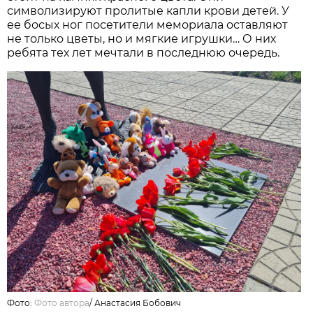
символизируют пролитые капли крови детей. У
ее босых ног посетители мемориала оставляют
не только цветы, но и мягкие игрушки… О них
ребята тех лет мечтали в последнюю очередь.
Фото:
Фото автора
/
Анастасия Бобович