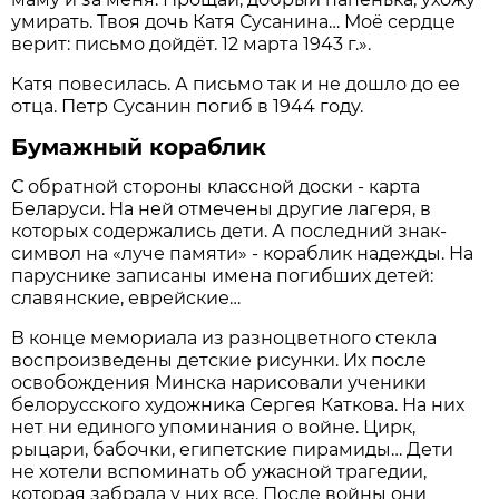
умирать. Твоя дочь Катя Сусанина… Моё сердце
верит: письмо дойдёт. 12 марта 1943 г.».
Катя повесилась. А письмо так и не дошло до ее
отца. Петр Сусанин погиб в 1944 году.
Бумажный кораблик
С обратной стороны классной доски - карта
Беларуси. На ней отмечены другие лагеря, в
которых содержались дети. А последний знак-
символ на «луче памяти» - кораблик надежды. На
паруснике записаны имена погибших детей:
славянские, еврейские…
В конце мемориала из разноцветного стекла
воспроизведены детские рисунки. Их после
освобождения Минска нарисовали ученики
белорусского художника Сергея Каткова. На них
нет ни единого упоминания о войне. Цирк,
рыцари, бабочки, египетские пирамиды… Дети
не хотели вспоминать об ужасной трагедии,
которая забрала у них все. После войны они