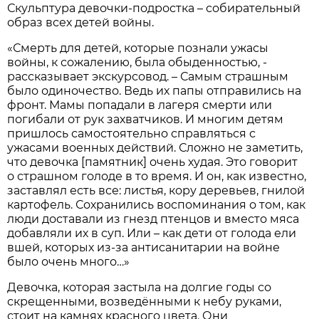
Скульптура девочки-подростка – собирательный
образ всех детей войны.
«Смерть для детей, которые познали ужасы
войны, к сожалению, была обыденностью, -
рассказывает экскурсовод. – Самым страшным
было одиночество. Ведь их папы отправились на
фронт. Мамы попадали в лагеря смерти или
погибали от рук захватчиков. И многим детям
пришлось самостоятельно справляться с
ужасами военных действий. Сложно не заметить,
что девочка [памятник] очень худая. Это говорит
о страшном голоде в то время. И он, как известно,
заставлял есть все: листья, кору деревьев, гнилой
картофель. Сохранились воспоминания о том, как
люди доставали из гнезд птенцов и вместо мяса
добавляли их в суп. Или – как дети от голода ели
вшей, которых из-за антисанитарии на войне
было очень много…»
Девочка, которая застыла на долгие годы со
скрещенными, возведёнными к небу руками,
стоит на камнях красного цвета. Они