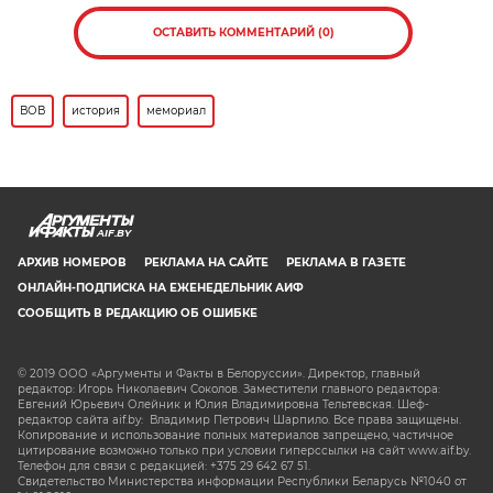
ОСТАВИТЬ КОММЕНТАРИЙ (0)
ВОВ
история
мемориал
AIF.BY
АРХИВ НОМЕРОВ
РЕКЛАМА НА САЙТЕ
РЕКЛАМА В ГАЗЕТЕ
ОНЛАЙН-ПОДПИСКА НА ЕЖЕНЕДЕЛЬНИК АИФ
СООБЩИТЬ В РЕДАКЦИЮ ОБ ОШИБКЕ
© 2019 ООО «Аргументы и Факты в Белоруссии». Директор, главный
редактор: Игорь Николаевич Соколов. Заместители главного редактора:
Евгений Юрьевич Олейник и Юлия Владимировна Тельтевская. Шеф-
редактор сайта aif.by: Владимир Петрович Шарпило. Все права защищены.
Копирование и использование полных материалов запрещено, частичное
цитирование возможно только при условии гиперссылки на сайт www.aif.by.
Телефон для связи с редакцией: +375 29 642 67 51.
Свидетельство Министерства информации Республики Беларусь №1040 от