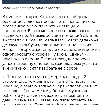
Фото:
Фото автора
/
Анастасия Бобович
В письме, которое Катя писала в свой день
рождения, девочка просила отца исполнить ее
последнюю волю: покарать «немецких
кровопийц». В письме папе она также рассказала
о судьбе своей мамы: ее убил немецкий офицер
выстрелом в рот. Описала Катя и свою далеко не
детскую судьбу: издевательства от немецких
хозяев, которые заставляли ее работать и есть из
одного корыта с Розой и Кларой… Свиньями
немецкого барона. В свой праздник девочка
узнает страшную новость: хозяева дома уезжают
в Германию и хотят забрать ее с собой.
«…Я решила, что лучше умереть на родной
сторонушке, чем быть втоптанной в проклятую
немецкую землю. Только смерть спасёт меня от
жестокого битья. Не хочу больше мучиться
рабыней у проклятых, жестоких немцев, не
давших мне жить!.. Завещаю, папа: отомсти за
маму и за меня. Прощай, добрый папенька, ухожу