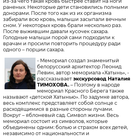
из-за чего такая кровь быстрее ставит на ноги
раненых. Некоторые дети становились полными
донорами. После того как из их организма
забирали всю кровь, малыши засыпали вечным
сном. У некоторых кровь брали несколько раз.
После выжившим давали кусочек сахара.
Голодные малыши порой сами подходили к
врачам и просили повторить процедуру ради
одного – порции сахара.
- Мемориал создал знаменитый
белорусский архитектор Леонид
Левин, автор мемориала «Хатынь», -
рассказывает
экскурсовод Наталия
ТИМОХОВА.
– Поэтому в народе
мемориал Красного Берега также
называют «детской Хатынью». По задумке автора,
весь комплекс представляет собой солнце с
расходящимися в разные стороны лучами.
Вокруг – яблоневый сад. Символ жизни. Весь
мемориал состоит из символов, которые
объединены одним: болью и страхом всех детей,
независимо от национальности и