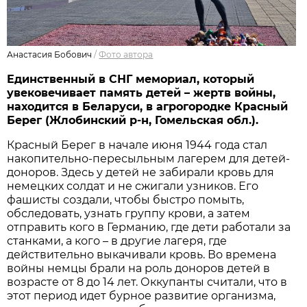
Анастасия Бобович
/
Фото автора
Единственный в СНГ мемориал, который
увековечивает память детей – жертв войны,
находится в Беларуси, в агрогородке Красный
Берег (Жлобинский р-н, Гомельская обл.).
Красный Берег в начале июня 1944 года стал
накопительно-пересыльным лагерем для детей-
доноров. Здесь у детей не забирали кровь для
немецких солдат и не сжигали узников. Его
фашисты создали, чтобы быстро помыть,
обследовать, узнать группу крови, а затем
отправить кого в Германию, где дети работали за
станками, а кого – в другие лагеря, где
действительно выкачивали кровь. Во времена
войны немцы брали на роль доноров детей в
возрасте от 8 до 14 лет. Оккупанты считали, что в
этот период идет бурное развитие организма,