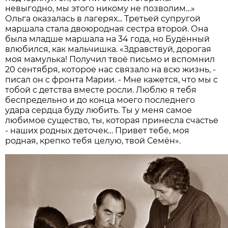
невыгодно, мы этого никому не позволим…»
Ольга оказалась в лагерях... Третьей супругой
маршала стала двоюродная сестра второй. Она
была младше маршала на 34 года, но Будённый
влюбился, как мальчишка. «Здравствуй, дорогая
моя мамулька! Получил твоё письмо и вспомнил
20 сентября, которое нас связало на всю жизнь, -
писал он с фронта Марии. - Мне кажется, что мы с
тобой с дет­ства вместе росли. Люблю я тебя
беспредельно и до конца моего последнего
удара сердца буду любить. Ты у меня самое
любимое существо, ты, которая принесла счастье
- наших родных деточек… Привет тебе, моя
родная, крепко тебя целую, твой Семён».