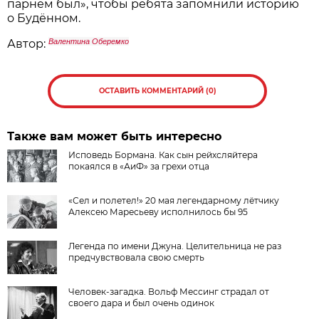
парнем был», чтобы ребята запомнили историю
о Будённом.
Автор:
Валентина Оберемко
ОСТАВИТЬ КОММЕНТАРИЙ (0)
Также вам может быть интересно
Исповедь Бормана. Как сын рейхсляйтера
покаялся в «АиФ» за грехи отца
«Сел и полетел!» 20 мая легендарному лётчику
Алексею Маресьеву исполнилось бы 95
Легенда по имени Джуна. Целительница не раз
предчувствовала свою смерть
Человек-загадка. Вольф Мессинг страдал от
своего дара и был очень одинок