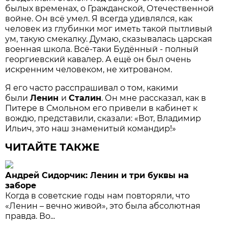
былых временах, о Гражданской, Отечественной
войне. Он всё умел. Я всегда удивлялся, как
человек из глубинки мог иметь такой пытливый
ум, такую смекалку. Думаю, сказывалась цар­ская
военная школа. Всё-таки Будённый - полный
георгиевский кавалер. А ещё он был очень
искренним человеком, не хитрованом.
Я его часто расспрашивал о том, какими
были
Ленин
и
Сталин
. Он мне рассказал, как в
Питере в Смольном его привели в кабинет к
вождю, представили, сказали: «Вот, Владимир
Ильич, это наш знаменитый командир!»
ЧИТАЙТЕ ТАКЖЕ
Андрей Сидорчик: Ленин и три буквы на
заборе
Когда в советские годы нам повторяли, что
«Ленин – вечно живой», это была абсолютная
правда. Во...