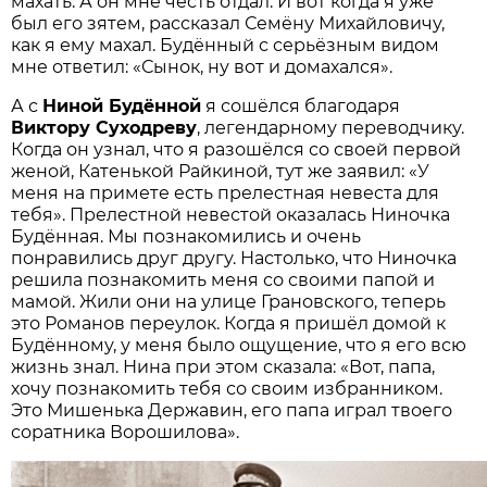
махать. А он мне честь отдал. И вот когда я уже
был его зятем, рассказал Семёну Михайловичу,
как я ему махал. Будённый с серьёзным видом
мне ответил: «Сынок, ну вот и домахался».
А с
Ниной Будённой
я сошёлся благодаря
Виктору Суходреву
, легендарному переводчику.
Когда он узнал, что я разошёлся со своей первой
женой, Катенькой Райкиной, тут же заявил: «У
меня на примете есть прелестная невеста для
тебя». Прелестной невестой оказалась Ниночка
Будённая. Мы познакомились и очень
понравились друг другу. Настолько, что Ниночка
решила познакомить меня со своими папой и
мамой. Жили они на улице Грановского, теперь
это Романов переулок. Когда я пришёл домой к
Будённому, у меня было ощущение, что я его всю
жизнь знал. Нина при этом сказала: «Вот, папа,
хочу познакомить тебя со своим избранником.
Это Мишенька Державин, его папа играл твоего
соратника Ворошилова».