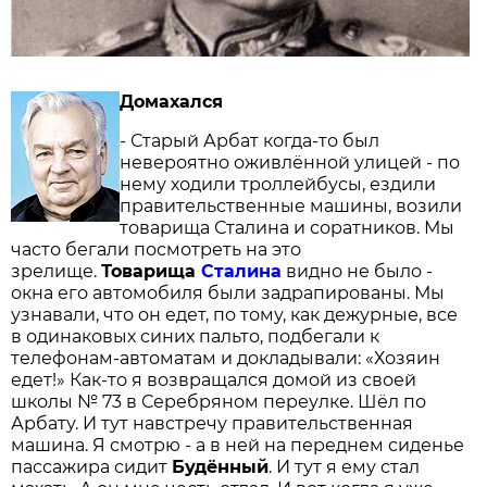
Домахался
- Старый Арбат когда-то был
невероятно оживлённой улицей - по
нему ходили троллейбусы, ездили
правительственные машины, возили
товарища Сталина и соратников. Мы
часто бегали посмотреть на это
зрелище.
Товарища
Сталина
видно не было -
окна его автомобиля были задрапированы. Мы
узнавали, что он едет, по тому, как дежурные, все
в одинаковых синих пальто, подбегали к
телефонам-автоматам и докладывали: «Хозяин
едет!» Как-то я возвращался домой из своей
школы № 73 в Серебряном переулке. Шёл по
Арбату. И тут навстречу правительственная
машина. Я смотрю - а в ней на переднем сиденье
пассажира сидит
Будённый
. И тут я ему стал