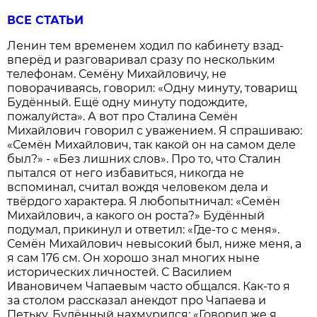
ВСЕ СТАТЬИ
Ленин тем временем ходил по кабинету взад-
вперёд и разговаривал сразу по нескольким
телефонам. Семёну Михайловичу, не
поворачиваясь, говорил: «Одну минуту, товарищ
Будённый. Ещё одну минуту подождите,
пожалуй­ста». А вот про Сталина Семён
Михайлович говорил с уважением. Я спрашиваю:
«Семён Михайлович, так какой он на самом деле
был?» - «Без лишних слов». Про то, что Сталин
пытался от него избавиться, никогда не
вспоминал, считал вождя человеком дела и
твёрдого характера. Я любопытничал: «Семён
Михайлович, а какого он роста?» Будённый
подумал, прикинул и ответил: «Где-то с меня».
Семён Михайлович невысокий был, ниже меня, а
я сам 176 см. Он хорошо знал многих ныне
исторических личностей. С Василием
Ивановичем Чапаевым часто общался. Как-то я
за столом рассказал анекдот про Чапаева и
Петьку. Будённый нахмурился: «Говорил же я