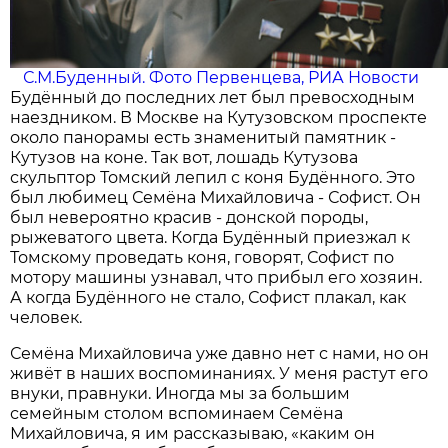
С.М.Буденный. Фото Первенцева, РИА Новости
Будённый до последних лет был превосходным
наездником. В Москве на Кутузовском проспекте
около панорамы есть знаменитый памятник -
Кутузов на коне. Так вот, лошадь Кутузова
скульптор Томский лепил с коня Будённого. Это
был любимец Семёна Михайловича - Софист. Он
был невероятно красив - донской породы,
рыжеватого цвета. Когда Будённый приезжал к
Том­скому проведать коня, говорят, Софист по
мотору машины узнавал, что прибыл его хозяин.
А когда Будённого не стало, Софист плакал, как
человек.
Семёна Михайловича уже давно нет с нами, но он
живёт в наших воспоминаниях. У меня растут его
внуки, правнуки. Иногда мы за большим
семейным столом вспоминаем Семёна
Михайловича, я им рассказываю, «каким он