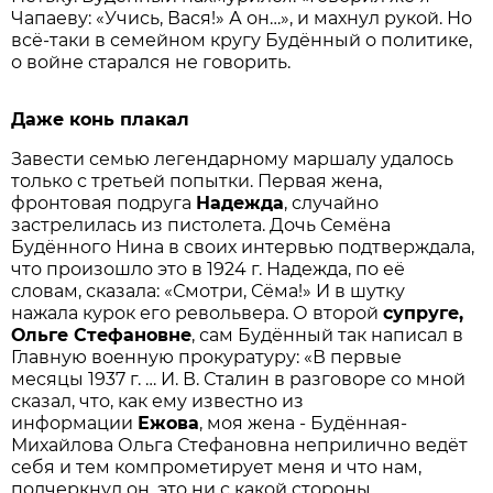
Чапаеву: «Учись, Вася!» А он…», и махнул рукой. Но
всё-таки в семейном кругу Будённый о политике,
о войне старался не говорить.
Даже конь плакал
Завести семью легендарному маршалу удалось
только с третьей попытки. Первая жена,
фронтовая подруга
Надежда
, случайно
застрелилась из пистолета. Дочь Семёна
Будённого Нина в своих интервью подтверждала,
что произошло это в 1924 г. Надежда, по её
словам, сказала: «Смотри, Сёма!» И в шутку
нажала курок его револьвера. О второй
супруге,
Ольге Стефановне
, сам Будённый так написал в
Главную военную прокуратуру: «В первые
месяцы 1937 г. … И. В. Сталин в разговоре со мной
сказал, что, как ему известно из
информации
Ежова
, моя жена - Будённая-
Михайлова Ольга Стефановна неприлично ведёт
себя и тем компрометирует меня и что нам,
подчеркнул он, это ни с какой стороны