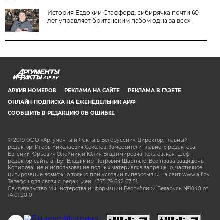
История Евдокии Стаффорд: сибирячка почти 60
лет управляет британским пабом одна за всех
AIF.BY
АРХИВ НОМЕРОВ
РЕКЛАМА НА САЙТЕ
РЕКЛАМА В ГАЗЕТЕ
ОНЛАЙН-ПОДПИСКА НА ЕЖЕНЕДЕЛЬНИК АИФ
СООБЩИТЬ В РЕДАКЦИЮ ОБ ОШИБКЕ
© 2019 ООО «Аргументы и Факты в Белоруссии». Директор, главный
редактор: Игорь Николаевич Соколов. Заместители главного редактора:
Евгений Юрьевич Олейник и Юлия Владимировна Тельтевская. Шеф-
редактор сайта aif.by: Владимир Петрович Шарпило. Все права защищены.
Копирование и использование полных материалов запрещено, частичное
цитирование возможно только при условии гиперссылки на сайт www.aif.by.
Телефон для связи с редакцией: +375 29 642 67 51.
Свидетельство Министерства информации Республики Беларусь №1040 от
14.01.2010