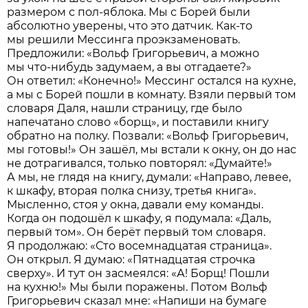
размером с пол-яблока. Мы с Борей были
абсолютно уверены, что это датчик. Как-то
мы решили Мессинга проэкзаменовать.
Предложили: «Вольф Григорьевич, а можно
мы что-нибудь задумаем, а вы отгадаете?»
Он ответил: «Конечно!» Мессинг остался на кухне,
а мы с Борей пошли в комнату. Взяли первый том
словаря Даля, нашли страницу, где было
напечатано слово «борщ», и поставили книгу
обратно на полку. Позвали: «Вольф Григорьевич,
мы готовы!» Он зашёл, мы встали к окну, он до нас
не дотрагивался, только повторял: «Думайте!»
А мы, не глядя на книгу, думали: «Направо, левее,
к шкафу, вторая полка снизу, третья книга».
Мысленно, стоя у окна, давали ему команды.
Когда он подошёл к шкафу, я подумала: «Даль,
первый том». Он берёт первый том словаря.
Я продолжаю: «Сто восемнадцатая страница».
Он открыл. Я думаю: «Пятнадцатая строчка
сверху». И тут он засмеялся: «А! Борщ! Пошли
на кухню!» Мы были поражены. Потом Вольф
Григорьевич сказал мне: «Напиши на бумаге