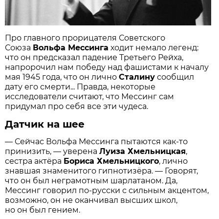
Про главного прорицателя Совет­ского
Союза
Вольфа Мессинга
ходит немало легенд:
что он предсказал падение Третьего Рейха,
напророчил нам победу над фашистами к началу
мая 1945 года, что он лично
Сталину
сообщил
дату его смерти... Правда, некоторые
исследователи считают, что Мессинг сам
придумал про себя все эти чудеса.
Датчик на шее
— Сейчас Вольфа Мессинга пытаются как-то
принизить, — уверена
Луиза Хмельницкая
,
сестра актёра
Бориса Хмельницкого
, лично
знавшая знаменитого гипнотизёра. — Говорят,
что он был неграмотным шарлатаном. Да,
Мессинг говорил по-русски с сильным акцентом,
возможно, он не оканчивал высших школ,
но он был гением.