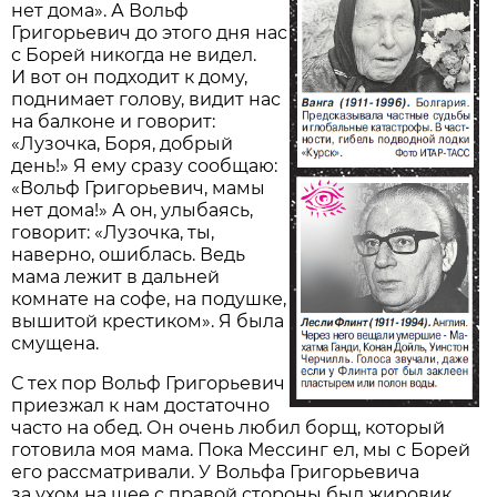
нет дома». А Вольф
Григорьевич до этого дня нас
с Борей никогда не видел.
И вот он подходит к дому,
поднимает голову, видит нас
на балконе и говорит:
«Лузочка, Боря, добрый
день!» Я ему сразу сообщаю:
«Вольф Григорьевич, мамы
нет дома!» А он, улыбаясь,
говорит: «Лузочка, ты,
наверно, ошиблась. Ведь
мама лежит в дальней
комнате на софе, на подушке,
вышитой крестиком». Я была
смущена.
С тех пор Вольф Григорьевич
приезжал к нам достаточно
часто на обед. Он очень любил борщ, который
готовила моя мама. Пока Мессинг ел, мы с Борей
его рассматривали. У Вольфа Григорьевича
за ухом на шее с правой стороны был жировик