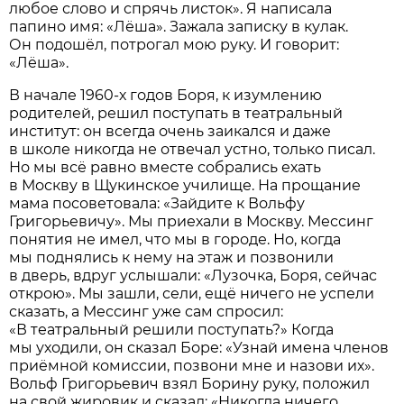
любое слово и спрячь листок». Я написала
папино имя: «Лёша». Зажала запис­ку в кулак.
Он подошёл, потрогал мою руку. И говорит:
«Лёша».
В начале ­1960-х годов Боря, к изумлению
родителей, решил поступать в театральный
институт: он всегда очень заикался и даже
в школе никогда не отвечал устно, только писал.
Но мы всё равно вместе собрались ехать
в Москву в Щукинское училище. На прощание
мама посоветовала: «Зайдите к Вольфу
Григорьевичу». Мы приехали в Москву. Мессинг
понятия не имел, что мы в городе. Но, когда
мы поднялись к нему на этаж и позвонили
в дверь, вдруг услышали: «Лузочка, Боря, сейчас
открою». Мы зашли, сели, ещё ничего не успели
сказать, а Мессинг уже сам спросил:
«В театральный решили поступать?» Когда
мы уходили, он сказал Боре: «Узнай имена членов
приёмной комиссии, позвони мне и назови их».
Вольф Григорьевич взял Борину руку, положил
на свой жировик и сказал: «Никогда ничего