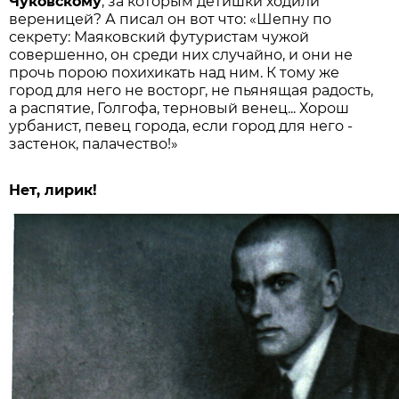
Чуковскому
, за которым детишки ходили
вереницей? А писал он вот что: «Шепну по
секрету: Маяковский футуристам чужой
совершенно, он среди них случайно, и они не
прочь порою похихикать над ним. К тому же
город для него не восторг, не пьянящая радость,
а распятие, Голгофа, терновый венец... Хорош
урбанист, певец города, если город для него -
застенок, палачество!»
Нет, лирик!