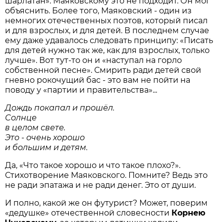
шарлатан». Маяковскому это не подходит. Он мог
объяснить. Более того, Маяковский - один из
немногих отечественных поэтов, который писал
и для взрослых, и для детей. В последнем случае
ему даже удавалось следовать принципу: «Писать
для детей нужно так же, как для взрослых, только
лучше». Вот тут-то он и «наступал на горло
собственной песне». Смирить ради детей свой
гневно рокочущий бас - это вам не пойти на
поводу у «партии и правительства»...
Дождь покапал и прошёл.
Солнце
в целом свете.
Это - очень хорошо
и большим и детям.
Да, «Что такое хорошо и что такое плохо?».
Стихотворение Маяков­ского. Помните? Ведь это
не ради эпатажа и не ради денег. Это от души.
И полно, какой же он футурист? Может, поверим
«дедушке» отечественной словесности
Корнею