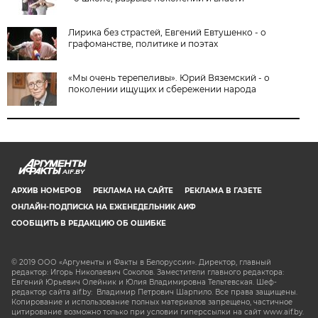
Лирика без страстей, Евгений Евтушенко - о
графоманстве, политике и поэтах
«Мы очень терепеливы». Юрий Вяземский - о
поколении ищущих и сбережении народа
AIF.BY
АРХИВ НОМЕРОВ
РЕКЛАМА НА САЙТЕ
РЕКЛАМА В ГАЗЕТЕ
ОНЛАЙН-ПОДПИСКА НА ЕЖЕНЕДЕЛЬНИК АИФ
СООБЩИТЬ В РЕДАКЦИЮ ОБ ОШИБКЕ
© 2019 ООО «Аргументы и Факты в Белоруссии». Директор, главный
редактор: Игорь Николаевич Соколов. Заместители главного редактора:
Евгений Юрьевич Олейник и Юлия Владимировна Тельтевская. Шеф-
редактор сайта aif.by: Владимир Петрович Шарпило. Все права защищены.
Копирование и использование полных материалов запрещено, частичное
цитирование возможно только при условии гиперссылки на сайт www.aif.by.