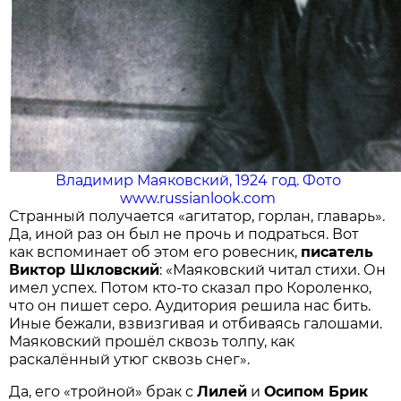
Владимир Маяковский, 1924 год. Фото
www.russianlook.com
Странный получается «агитатор, горлан, главарь».
Да, иной раз он был не прочь и подраться. Вот
как вспоминает об этом его ровесник,
писатель
Виктор Шкловский
: «Маяковский читал стихи. Он
имел успех. Потом кто-то сказал про Короленко,
что он пишет серо. Аудитория решила нас бить.
Иные бежали, взвизгивая и отбиваясь галошами.
Маяковский прошёл сквозь толпу, как
раскалённый утюг сквозь снег».
Да, его «тройной» брак с
Лилей
и
Осипом Брик