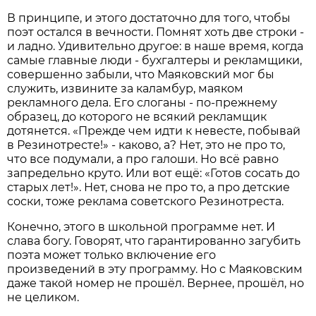
В принципе, и этого достаточно для того, чтобы
поэт остался в вечности. Помнят хоть две строки -
и ладно. Удивительно другое: в наше время, когда
самые главные люди - бухгалтеры и рекламщики,
совершенно забыли, что Маяковский мог бы
служить, извините за каламбур, маяком
рекламного дела. Его слоганы - по-прежнему
образец, до которого не всякий рекламщик
дотянется. «Прежде чем идти к невесте, побывай
в Резинотресте!» - каково, а? Нет, это не про то,
что все подумали, а про галоши. Но всё равно
запредельно круто. Или вот ещё: «Готов сосать до
старых лет!». Нет, снова не про то, а про дет­ские
соски, тоже реклама советского Резинотреста.
Конечно, этого в школьной программе нет. И
слава богу. Говорят, что гарантированно загубить
поэта может только включение его
произведений в эту программу. Но с Маяковским
даже такой номер не прошёл. Вернее, прошёл, но
не целиком.