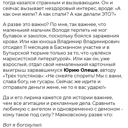
тогда казался странным и вызывающим. Он и
сейчас вызывает нездоровый интерес, вроде: «А
как они жили? А как спали? А как делали ЭТО?»
А разве это важно? По мне, так важнее, что
маленький мальчик Володя терпеть не мог
булавок и заколок, поскольку боялся заражения
крови. Или как юноша Владимир Владимирович
отсидел 11 месяцев в Басманном участке и в
Бутырской тюрьме только за то, что «увлёкся
марксистской литературой». Или как он, уже
взрослый, отдал свой немаленький карточный
выигрыш зарвавшемуся
Юрию Олеше
, автору
«Трёх толстяков»: «Не смейте спорить! Мы с вами,
слава богу, не гусары. Сейчас же идите и
отправьте деньги жене, не то я вас ударю!»
Да и его лирика кажется для истории важнее,
чем все агитации и рекламные дела. Сравнить
любимую с ангелом и одновременно с демоном -
кому такое под силу? Маяковскому разве что:
Вот я богохулил.