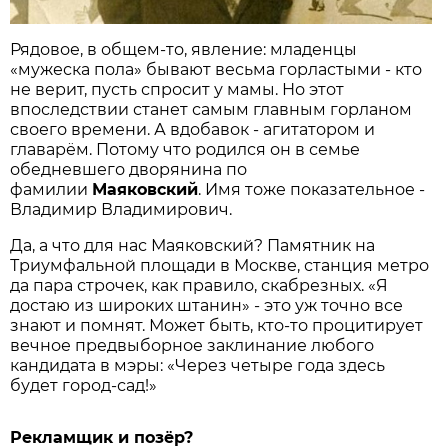
Рядовое, в общем-то, явление: младенцы
«мужеска пола» бывают весьма горластыми - кто
не верит, пусть спросит у мамы. Но этот
впоследствии станет самым главным горланом
своего времени. А вдобавок - агитатором и
главарём. Потому что родился он в семье
обедневшего дворянина по
фамилии
Маяковский
. Имя тоже показательное -
Владимир Владимирович.
Да, а что для нас Маяковский? Памятник на
Триумфальной площади в Москве, станция метро
да пара строчек, как правило, скабрезных. «Я
достаю из широких штанин» - это уж точно все
знают и помнят. Может быть, кто-то процитирует
вечное предвыборное заклинание любого
кандидата в мэры: «Через четыре года здесь
будет город-сад!»
Рекламщик и позёр?