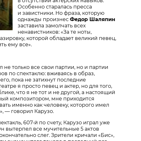
в отсутствии актерских навыков.
Особенно старалась пресса
и завистники. Но фраза, которую
однажды произнес
Федор Шаляпин
заставила замолчать всех
ненавистников: «За те ноты,
разировку, которой обладает великий певец,
ть ему все».
 не только все свои партии, но и партии
ов по спектаклю: вживаясь в образ,
его, пока не затихнут последние
еатре я просто певец и актер, но для того,
лике, что я не тот и не другой, а настоящий
ный композитором, мне приходится
вать именно как человеку, которого имел
», — говорил Карузо.
ктакль, 607-й по счету, Карузо играл уже
н вытерпел все мучительные 5 актов
окончательно слег. Зрители кричали «Бис»,