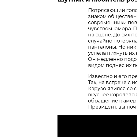
Потрясающий голо
знаком обществен
современники певц
чувством юмора. П
на сцене. До сих 
случайно потерял
панталоны. Но ник
успела пихнуть их 
Он медленно подош
видом поднес их п
Известно и его п
Так, на встрече с
Карузо явился со 
вкуснее королевск
обращение к амер
Президент, вы почт