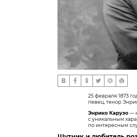
25 февраля 1873 г
певец, тенор Энри
Энрико Карузо
— н
с уникальным хара
по интересным слу
Шутник и любитель р