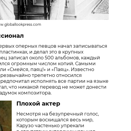
w.globallookpress.com
ссионал
ервых оперных певцов начал записываться
ластинках, и делал это в крупных
евец записал около 500 альбомов, каждый
дился огромным числом копий. Самыми
и «Смейся, паяц!» и «Паяц». Известно
 чрезвычайно трепетно относился
редпочитал исполнять все партии на языке
тал, что никакой перевод не может донести
задумок композитора.
Плохой актер
Несмотря на безупречный голос,
которым восхищался весь мир,
Карузо частенько упрекали