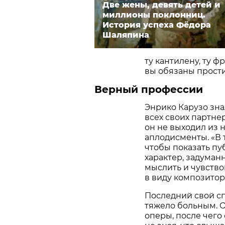
Две жены, девять детей и
миллионы поклонниц.
История успеха Фёдора
Шаляпина
ту кантилену, ту ф
вы обязаны прости
Верный профессии
Энрико Карузо знал
всех своих партнер
он не выходил из н
аплодисменты. «В т
чтобы показать пуб
характер, задуман
мыслить и чувство
в виду композитор
Последний свой спе
тяжело больным. О
оперы, после чего 