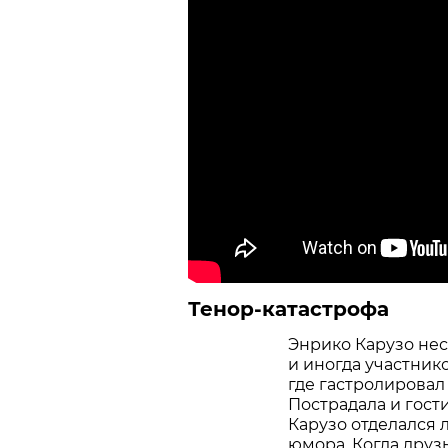
Тенор-катастрофа
Энрико Карузо нес
и иногда участник
где гастролировал
Пострадала и гост
Карузо отделался 
юмора. Когда друз