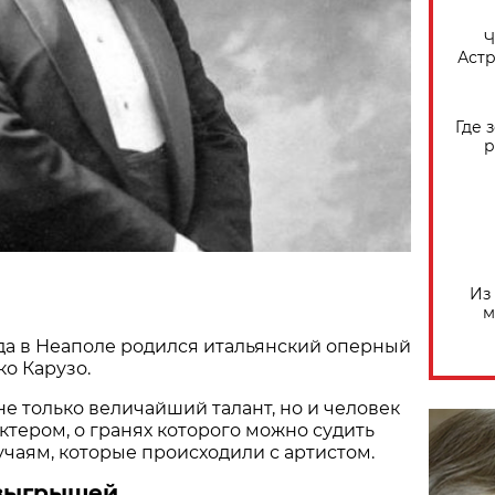
​
Астр
Где 
р
Из
м
ода в Неаполе родился итальянский оперный
ко Карузо.
е только величайший талант, но и человек
ктером, о гранях которого можно судить
чаям, которые происходили с артистом.
озыгрышей