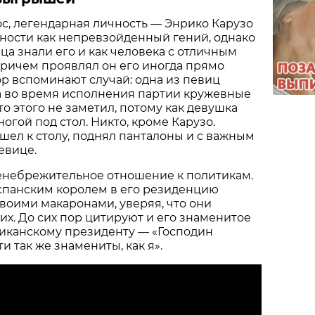
с, легендарная личность — Энрико Карузо
ности как непревзойденный гений, однако
а знали его и как человека с отличным
ричем проявлял он его иногда прямо
пор вспоминают случай: одна из певиц
а во время исполнения партии кружевные
то этого не заметил, потому как девушка
ногой под стол. Никто, кроме Карузо.
ел к столу, поднял панталоны и с важным
евице.
ренебрежительное отношение к политикам.
 испанским королем в его резиденцию
своими макаронами, уверяя, что они
их. До сих пор цитируют и его знаменитое
иканскому президенту — «Господин
и так же знамениты, как я».