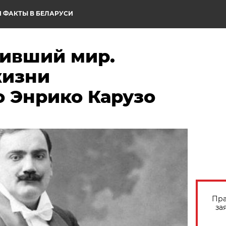
 ФАКТЫ В БЕЛАРУСИ
нивший мир.
жизни
о Энрико Карузо
Пра
за