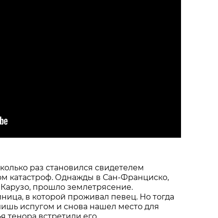
колько раз становился свидетелем
ом катастроф. Однажды в Сан-Франциско,
 Карузо, прошло землетрясение.
иница, в которой проживал певец. Но тогда
лишь испугом и снова нашел место для
ья тенора встретили его