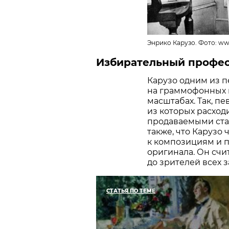
Энрико Карузо. Фото: ww
Избирательный профе
Карузо одним из п
на граммофонных п
масштабах. Так, п
из которых расхо
продаваемыми стал
также, что Карузо
к композициям и п
оригинала. Он счи
до зрителей всех 
СТАТЬЯ ПО ТЕМЕ