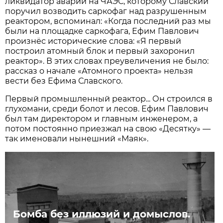
ликвидатор аварии на ЧАЭС, которому Славский
поручил возводить саркофаг над разрушенным
реактором, вспоминал: «Когда последний раз мы
были на площадке саркофага, Ефим Павлович
произнёс исторические слова: «Я первый
построил атомный блок и первый захоронил
реактор». В этих словах преувеличения не было:
рассказ о начале «Атомного проекта» нельзя
вести без Ефима Славского.
Первый промышленный реактор... Он строился в
глухомани, среди болот и лесов. Ефим Павлович
был там директором и главным инженером, а
потом постоянно приезжал на свою «Десятку» —
так именовали нынешний «Маяк».
Бомба без иллюзий и домыслов.