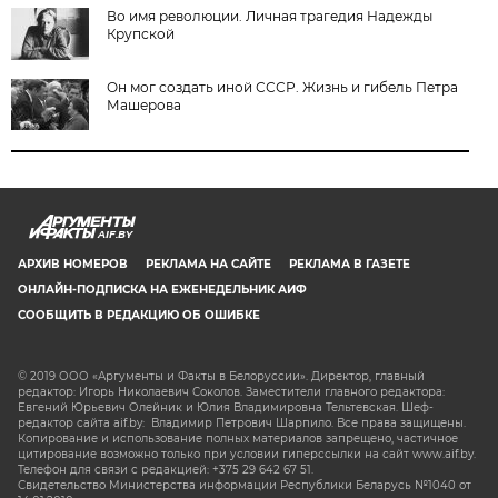
Во имя революции. Личная трагедия Надежды
Крупской
Он мог создать иной СССР. Жизнь и гибель Петра
Машерова
AIF.BY
АРХИВ НОМЕРОВ
РЕКЛАМА НА САЙТЕ
РЕКЛАМА В ГАЗЕТЕ
ОНЛАЙН-ПОДПИСКА НА ЕЖЕНЕДЕЛЬНИК АИФ
СООБЩИТЬ В РЕДАКЦИЮ ОБ ОШИБКЕ
© 2019 ООО «Аргументы и Факты в Белоруссии». Директор, главный
редактор: Игорь Николаевич Соколов. Заместители главного редактора:
Евгений Юрьевич Олейник и Юлия Владимировна Тельтевская. Шеф-
редактор сайта aif.by: Владимир Петрович Шарпило. Все права защищены.
Копирование и использование полных материалов запрещено, частичное
цитирование возможно только при условии гиперссылки на сайт www.aif.by.
Телефон для связи с редакцией: +375 29 642 67 51.
Свидетельство Министерства информации Республики Беларусь №1040 от