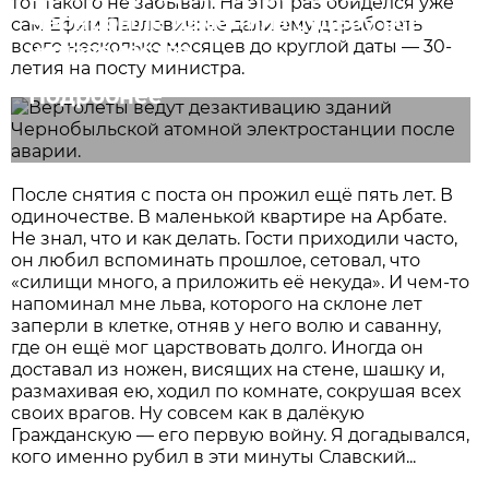
тот такого не забывал. На этот раз обиделся уже
Чернобыле изменила судьбу всего
сам Ефим Павлович: не дали ему доработать
всего несколько месяцев до круглой даты — 30-
человечества
летия на посту министра.
Подробнее
После снятия с поста он прожил ещё пять лет. В
одиночестве. В маленькой квартире на Арбате.
Не знал, что и как делать. Гости приходили часто,
он любил вспоминать прошлое, сетовал, что
«силищи много, а приложить её некуда». И чем-то
напоминал мне льва, которого на склоне лет
заперли в клетке, отняв у него волю и саванну,
где он ещё мог царствовать долго. Иногда он
доставал из ножен, висящих на стене, шашку и,
размахивая ею, ходил по комнате, сокрушая всех
своих врагов. Ну совсем как в далёкую
Гражданскую — его первую войну. Я догадывался,
кого именно рубил в эти минуты Славский...