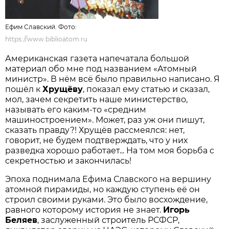
Ефим Славский. Фото:
https://www.biblioatom.ru
Американская газета напечатала большой
материал обо мне под названием «Атомный
министр». В нём всё было правильно написано. Я
пошёл к
Хрущёву
, показал ему статью и сказал,
мол, зачем секретить наше министерство,
называть его каким-то «средним
машиностроением». Может, раз уж они пишут,
сказать правду?! Хрущёв рассмеялся: нет,
говорит, не будем подтверждать, что у них
разведка хорошо работает... На том моя борьба с
секретностью и закончилась!
Эпоха поднимала Ефима Славского на вершину
атомной пирамиды, но каждую ступень её он
строил своими руками. Это было восхождение,
равного которому история не знает.
Игорь
Беляев
, заслуженный строитель РСФСР,