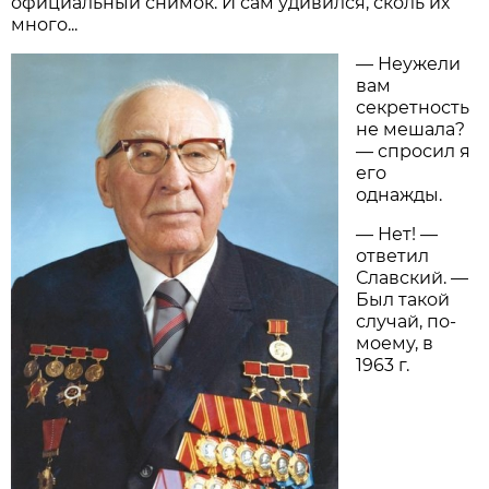
официальный снимок. И сам удивился, сколь их
много...
— Неужели
вам
секретность
не мешала?
— спросил я
его
однажды.
— Нет! —
ответил
Славский. —
Был такой
случай, по-
моему, в
1963 г.