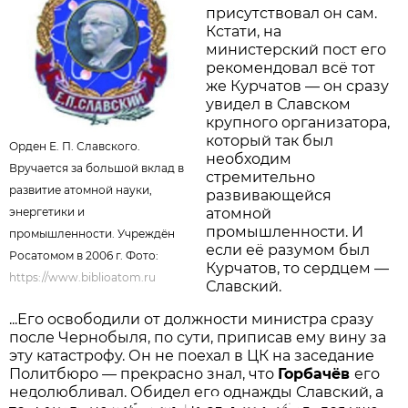
присутствовал он сам.
Кстати, на
министерский пост его
рекомендовал всё тот
же Курчатов — он сразу
увидел в Славском
крупного организатора,
который так был
Орден Е. П. Славского.
необходим
Вручается за большой вклад в
стремительно
развитие атомной науки,
развивающейся
энергетики и
атомной
промышленности. И
промышленности. Учреждён
если её разумом был
Росатомом в 2006 г. Фото:
Курчатов, то сердцем —
https://www.biblioatom.ru
Славский.
...Его освободили от должности министра сразу
после Чернобыля, по сути, приписав ему вину за
эту катастрофу. Он не поехал в ЦК на заседание
Политбюро — прекрасно знал, что
Горбачёв
его
недолюбливал. Обидел его однажды Славский, а
Зона отчуждения. Трагедия в