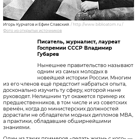
Игорь Курчатов и Ефим Славский.
/
http://www.biblioatom.ru
/
Фото из открытых источников
Писатель, журналист, лауреат
Госпремии СССР Владимир
Губарев
Нынешнее правительство называют
одним из самых молодых в
новейшей истории России. Многим
из его членов ещё предстоит набраться опыта,
досконально изучить ту сферу, которой ныне
руководят. Нелишним тут окажется пример их
предшественников, в том числе и из советских
времён, когда до министерских должностей
дорастали не обладатели модных дипломов МВА,
а практики, обладавшие обширнейшими
знаниями.
Один из таких примеров «делать жизнь с кого» —