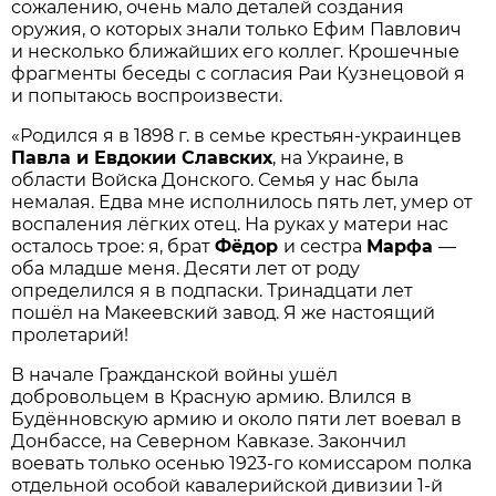
сожалению, очень мало деталей создания
оружия, о которых знали только Ефим Павлович
и несколько ближайших его коллег. Крошечные
фрагменты беседы с согласия Раи Кузнецовой я
и попытаюсь воспроизвести.
«Родился я в 1898 г. в семье крестьян-украинцев
Павла и Евдокии Славских
, на Украине, в
области Войска Донского. Семья у нас была
немалая. Едва мне исполнилось пять лет, умер от
воспаления лёгких отец. На руках у матери нас
осталось трое: я, брат
Фёдор
и сестра
Марфа
—
оба младше меня. Десяти лет от роду
определился я в подпаски. Тринадцати лет
пошёл на Макеевский завод. Я же настоящий
пролетарий!
В начале Гражданской войны ушёл
добровольцем в Красную армию. Влился в
Будённовскую армию и около пяти лет воевал в
Донбассе, на Северном Кавказе. Закончил
воевать только осенью 1923-го комиссаром полка
отдельной особой кавалерийской дивизии 1-й