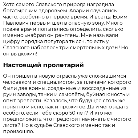
Хотя самого Славского природа наградила
богатырским здоровьем. Аварии случались
часто, особенно в первое время. И всегда Ефим
Павлович первым шёл в опасную зону. Много
позже врачи попытались определить, сколько
именно «набрал он рентген». Мне называли
цифру порядка полутора тысяч, то есть у
Славского набралось три смертельных дозы! Но
он выдюжил!
Настоящий пролетарий
Он пришёл в новую отрасль уже сложившимся
человеком и специалистом, за плечами которого
были две войны, созданные и воссозданные из
руин заводы, танки и самолёты, буйная юность и
опыт зрелости. Казалось, что будущее столь же
понятно и ясно, как и прожитое. Да и чего ждать
особого, если тебе скоро 50 лет? И кто мог
предположить, что предстоит начинать с чистого
листа? Но в судьбе Славского именно так и
произошло.