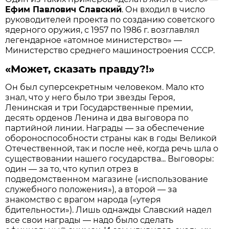
Ефим Павлович Славский
. Он входил в число
руководителей проекта по созданию советского
ядерного оружия, с 1957 по 1986 г. возглавлял
легендарное «атомное министерство» —
Министерство среднего машиностроения СССР.
«Может, сказать правду?!»
Он был суперсекретным человеком. Мало кто
знал, что у него было три звезды Героя,
Ленинская и три Государственные премии,
десять орденов Ленина и два выговора по
партийной линии. Награды — за обеспечение
обороноспособности страны как в годы Великой
Отечественной, так и после неё, когда речь шла о
существовании нашего государства... Выговоры:
один — за то, что купил отрез в
подведомственном магазине («использование
служебного положения»), а второй — за
знакомство с врагом народа («утеря
бдительности»). Лишь однажды Славский надел
все свои награды — надо было сделать