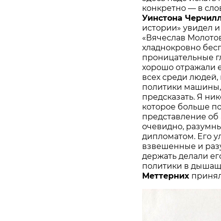
конкретно — в сл
Уинстона Черчил
истории» увидел и
«Вячеслав Молото
хладнокровно бес
проницательные гл
хорошо отражали е
всех среди людей,
политики машины,
предсказать. Я ни
которое больше п
представление об 
очевидно, разумн
дипломатом. Его у
взвешенные и разу
держать делали е
политики в дышащ
Меттерних
принял