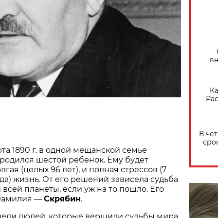
вн
Ка
Рас
В че
сро
арта 1890 г. в одной мещанской семье
родился шестой ребёнок. Ему будет
лгая (целых 96 лет), и полная стрессов (7
а) жизнь. От его решений зависела судьба
 всей планеты, если уж на то пошло. Его
Фамилия —
Скрябин
.
реди людей, которые вершили судьбы мира