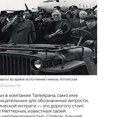
вельт во время исполнения гимнов. Ялтинская
обороны РФ
ых в компании Талейрана, само имя
рицательным для обозначения хитрости,
ической интриги — это дорогого стоит.
и Меттерних, известный своей
и непримиримостью. Словом, лучший