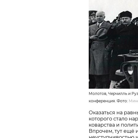
Молотов, Черчилль и Руз
конференция. Фото:
Мин
Оказаться на равн
которого стало на
коварства и полит
Впрочем, тут ещё 
неуступчивостью 