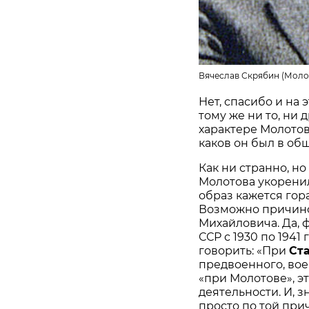
Вячеслав Скрябин (Молото
Нет, спасибо и на 
тому же ни то, ни 
характере Молотова
каков он был в об
Как ни странно, н
Молотова укоренила
образ кажется гор
Возможно причино
Михайловича. Да, 
ССР с 1930 по 1941 
говорить: «При
Ст
предвоенного, вое
«при Молотове», э
деятельности. И, з
просто по той прич