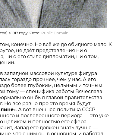
в) в 1917 году. Фото:
Public Domain
этом, конечно. Но всё же до обидного мало. К
другое, не даёт представления ни о
, ни о его стиле дипломатии, ни о том,
щении.
о в западной массовой культуре фигура
сь гораздо прочнее, чем у нас. А его
аздо более глубоким, цельным и точным.
й тому — специфика работы Вячеслава
формально он был главой правительства
гг. Но всё равно про это время будут
алине
». А вот внешняя политика СССР
нного и послевоенного периода — это уже
то целиком и полностью его сфера
начит, Запад его должен знать лучше —
ине, что с ним он, в основном, и работал.