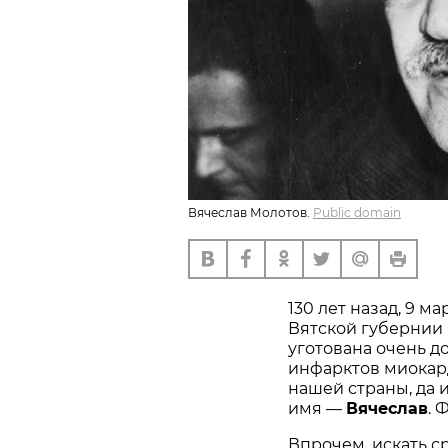
Вячеслав Молотов.
Public domain
130 лет назад, 9 м
Вятской губернии 
уготована очень до
инфарктов миокард
нашей страны, да и
имя —
Вячеслав
. 
Впрочем, искать с