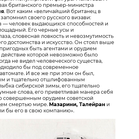
овах британского премьер-министра
ля
. Вот каким «величайший британец в
 запомнил своего русского визави:
в — человек выдающихся способностей и
пощадный. Его черные усы и
аза, словесная ловкость и невозмутимость
го достоинства и искусство. Он стоял выше
 пригодных быть агентами и орудием
 действие которой невозможно было
когда не видел человеческого существа,
одходило бы под современное
автомате. И все же при этом он был,
ым и тщательно отшлифованным
лыбка сибирской зимы, его тщательно
мные слова, его приветливая манера себя
го совершенным орудием советской
ем смертью мире.
Мазарини, Талейран
и
и бы его в свою компанию».