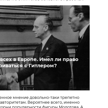
у всех в Европе. Имел ли право
риваться с Гитлером?
енное мнение довольно-таки трепетно
 авторитетам. Вероятнее всего, именно
 корни популярности фигуры Молотова. А