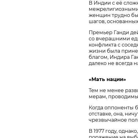
В Индии с её слож
межрелигиозными 
женщин трудно бы
шагов, основанных
Премьер Ганди дей
со вчерашними ед
конфликта с сосед
жизни была прине
благом, Индира Ган
далеко не всегда 
«Мать нации»
Тем не менее разв
мерам, проводимы
Когда оппоненты б
отставке, она, нич
чрезвычайное пол
В 1977 году, одна
поражение на выб