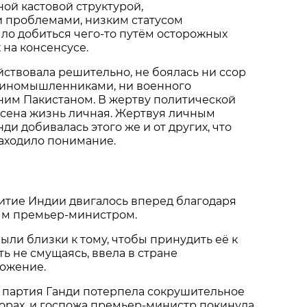
ной кастовой структурой,
проблемами, низким статусом
ло добиться чего-то путём осторожных
 на консенсусе.
ствовала решительно, не боялась ни ссор
иномышленниками, ни военного
ним Пакистаном. В жертву политической
сена жизнь личная. Жертвуя личным
ди добивалась этого же и от других, что
находило понимание.
итие Индии двигалось вперед благодаря
м премьер-министром.
ыли близки к тому, чтобы принудить её к
уть не смущаясь, ввела в стране
ожение.
ко, партия Ганди потерпела сокрушительное
орах, и госпожа премьер-министр покинула