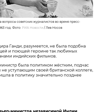
а вопросы советских журналистов во время пресс-
963 год. Фото:
РИА Новости
/ Лев Носов
ира Ганди, разумеется, не была подобна
щей и поющей героине так любимых
анами индийских фильмов.
министр была политиком жёстким, подчас
м не уступающим своей британской коллеге,
пришла в политику значительно позднее
мьер-министра независимой Индии