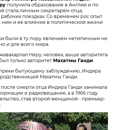
еру
получила образование в Англии и по
й стала личным секретарём отца,
 рабочих поездках. Со временем рос опыт
с ним и её влияние в политической жизни
 были в ту пору явлением нетипичным не
но и для всего мира.
Джавахарлал Неру, человек, выше авторитета
 был только авторитет
Махатмы Ганди
.
вопреки бытующему заблуждению, Индира
 родственницей Махатмы Ганди.
т после смерти отца Индира Ганди занимала
ормации и радиовещания, а в 1966 году
ельство, став второй женщиной - премьер-
.