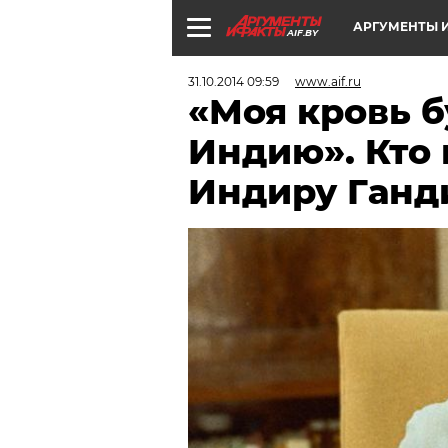
АРГУМЕНТЫ И
AIF.BY
31.10.2014 09:59
www.aif.ru
«Моя кровь б
Индию». Кто 
Индиру Ганд