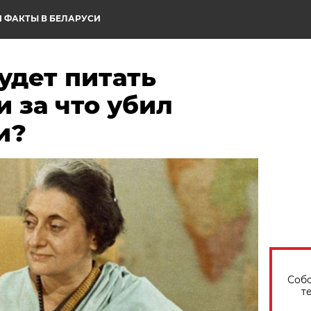
 ФАКТЫ В БЕЛАРУСИ
удет питать
и за что убил
и?
Собо
т