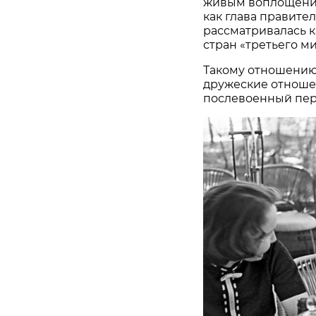
живым воплощение
как глава правит
рассматривалась 
стран «третьего ми
Такому отношению
дружеские отноше
послевоенный пер