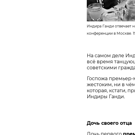
Индира Ганди отвечает н
конференции в Москве. 1
На самом деле Инд
всё время танцую
советскими гражд
Госпожа премьер-
жестоким, ни в чё
которая, кстати, 
Индиры Ганди.
Дочь своего отца
Дочь первого
пре