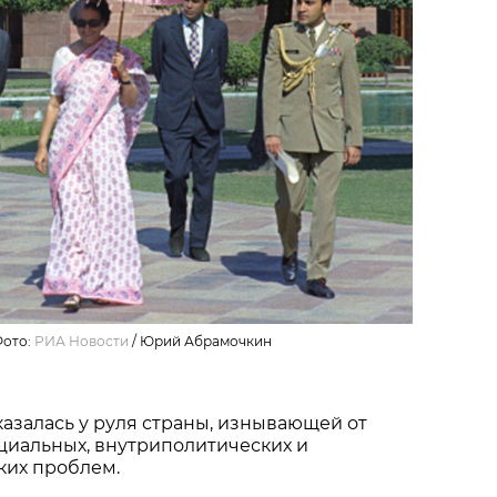
Фото:
РИА Новости
/ Юрий Абрамочкин
казалась у руля страны, изнывающей от
циальных, внутриполитических и
их проблем.