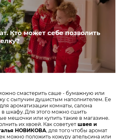
т. Кто может себе позволить
елку?
можно смастерить саше - бумажную или
ку с сыпучим душистым наполнителем. Ее
для ароматизации комнаты, салона
в шкафу. Для этого можно сшить
е мешочки или купить такие в магазине.
олнить их хвоей. Как советует
швея и
талья НОВИКОВА
, для того чтобы аромат
чек можно положить кожуру апельсина или