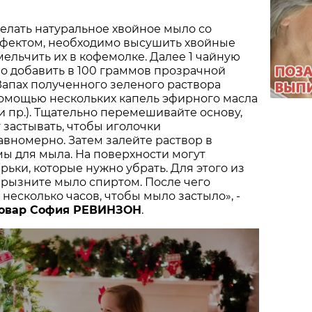
делать натуральное хвойное мыло со
ектом, необходимо высушить хвойные
мельчить их в кофемолке. Далее 1 чайную
о добавить в 100 граммов прозрачной
Запах полученного зеленого раствора
помощью нескольких капель эфирного масла
 и пр.). Тщательно перемешивайте основу,
 застывать, чтобы иголочки
вномерно. Затем залейте раствор в
ы для мыла. На поверхности могут
рьки, которые нужно убрать. Для этого из
брызните мыло спиртом. После чего
несколько часов, чтобы мыло застыло», -
овар София РЕВИНЗОН
.