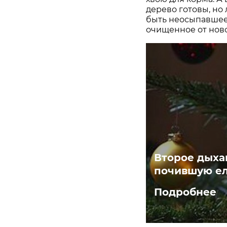
дерево готовы, но
быть неосыпавшее
очищенное от нов
Второе дыхан
почившую е
Подробнее