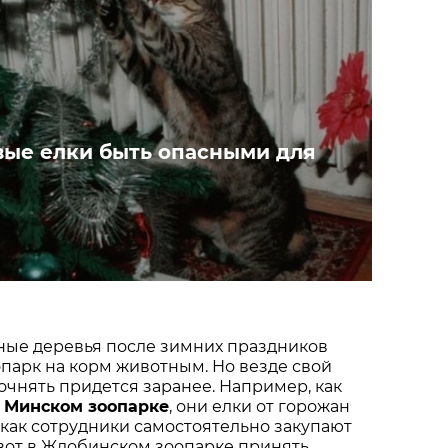
вые елки быть опасными для
ные деревья после зимних праздников
опарк на корм животным. Но везде свой
точнять придется заранее. Например, как
 Минском зоопарке
, они елки от горожан
 как сотрудники самостоятельно закупают
 вот в Жлобинском зоопарке принять