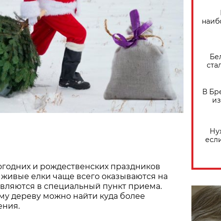
наиб
Бе
ста
В Бр
из
Ну
есл
огодних и рождественских праздников
 живые елки чаще всего оказываются на
вляются в специальный пункт приема.
му дереву можно найти куда более
ния.