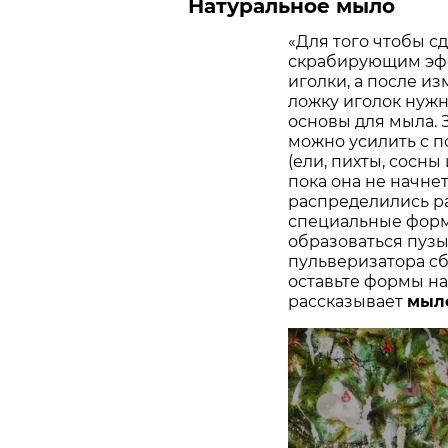
Натуральное мыло
«Для того чтобы с
скрабирующим эфф
иголки, а после из
ложку иголок нужн
основы для мыла. 
можно усилить с 
(ели, пихты, сосны
пока она не начнет
распределились ра
специальные форм
образоваться пузы
пульверизатора с
оставьте формы на 
рассказывает
мыл