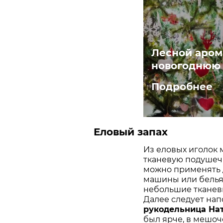
Лесной арома
новогоднюю 
Подробнее
Еловый запах
Из еловых иголок 
тканевую подушеч
можно применять 
машины или белья 
небольшие тканевы
Далее следует нап
рукодельница На
был ярче, в мешо