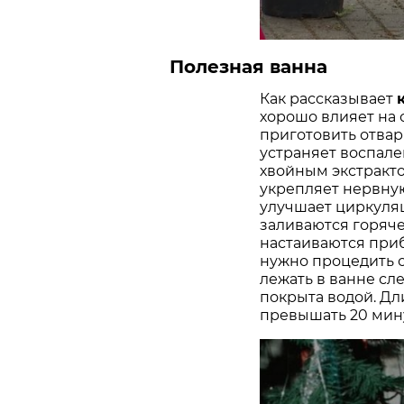
Полезная ванна
Как рассказывает
хорошо влияет на 
приготовить отвар
устраняет воспале
хвойным экстракто
укрепляет нервную
улучшает циркуляц
заливаются горяче
настаиваются приб
нужно процедить от
лежать в ванне сле
покрыта водой. Д
превышать 20 мину