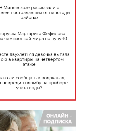
В Минлесхозе рассказали о
олее пострадавших от непогоды
районах
лоруска Маргарита Фефилова
ла чемпионкой мира по пулу-10
есте двухлетняя девочка выпала
 окна квартиры на четвертом
этаже
жно ли сообщать в водоканал,
и повредил пломбу на приборе
учета воды?