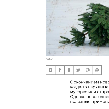
АиФ
С окончанием нов
когда-то нарядные
мусорке или отпра
Однако новогодне
полезные примене