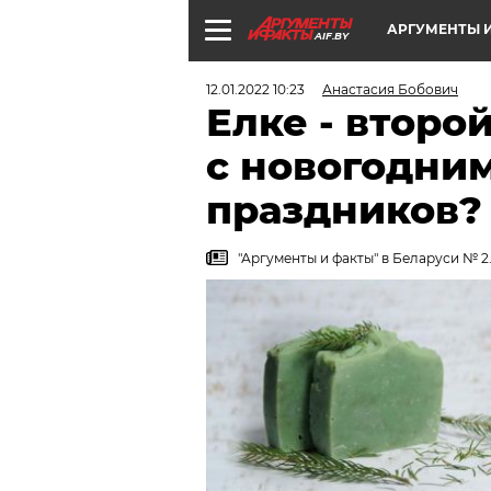
АРГУМЕНТЫ И
AIF.BY
12.01.2022 10:23
Анастасия Бобович
Елке - второ
с новогодни
праздников?
"Аргументы и факты" в Беларуси № 2.