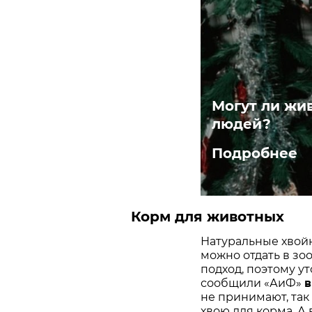
Могут ли жи
людей?
Подробнее
Корм для животных
Натуральные хвой
можно отдать в зо
подход, поэтому у
сообщили «АиФ»
в
не принимают, так
хвою для корма. А