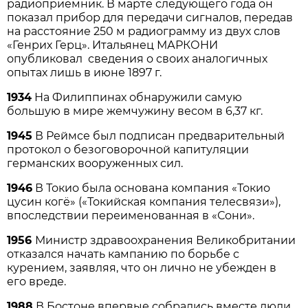
радиоприемник. В марте следующего года он
показал прибор для передачи сигналов, передав
на расстояние 250 м радиограмму из двух слов
«Генрих Герц». Итальянец МАРКОНИ
опубликовал сведения о своих аналогичных
опытах лишь в июне 1897 г.
1934
На Филиппинах обнаружили самую
большую в мире жемчужину весом в 6,37 кг.
1945
В Реймсе был подписан предварительный
протокол о безоговорочной капитуляции
германских вооруженных сил.
1946
В Токио была основана компания «Токио
цусин когё» («Токийская компания телесвязи»),
впоследствии переименованная в «Сони».
1956
Министр здравоохранения Великобритании
отказался начать кампанию по борьбе с
курением, заявляя, что он лично не убежден в
его вреде.
1988
В Бостоне впервые собрались вместе люди,