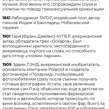
музыке. Всю жизнь его сопровождали слухи и
сплетни по поводу гомосексуальной ориентации.
1861
Рабиндранат ТАГОР, индийский поэт, автор
гимнов Индии и Бангладеш, Нобелевский
лауреат.
1901
Гэри (Фрэнк Джеймс) КУПЕР, американский
актёр, обладатель трех «Оскаров». Был
воплощением крепкого, чистосердечного
американца, скупого на слова, но способного
дать отпор «плохим парням».
1909
Эдвин ЛЭНД, американский изобретатель,
основатель компании Polaroid и создатель
фотокамеры «Полароид», позволившей
фотолюбителям сразу после съемки получать
готовые фотографии. Кстати, свое увлечение
оптикой сам Лэнд объяснял так: еще в детстве он
стал свидетелем столкновения фермерской
телеги и автомобиля, которое произошло по
вине возчика, ослеплённого светом фар. Всего за
свою жизнь Лэнд запатентовал 500 изобретений!